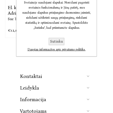
Svetainėje naudojami slapukai. Norėdami pagerinti
El. knyga Slaptas
svetainės funkcionalumą ir Jūsų patirtį, mes
Adriano Moulo
naudojame slapukus prisijungimo duomenims įsiminti,
siekdami užtikrinti saugų prisijungimą, rinkdami
Sue Townsend
statistiką ir optimizuodami svetainę. Spustelėkite
„Sutinku“, kad priimtumėte slapukus.
€12,17
€15,21
Sutinku
Daugiau informacijos apie privatumo politiką.
Kontaktai
Leidykla
Informacija
Vartotojams