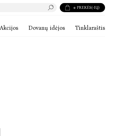
0
PREKĖS(-IŲ)
Akcijos
Dovanų idėjos
Tinklaraštis