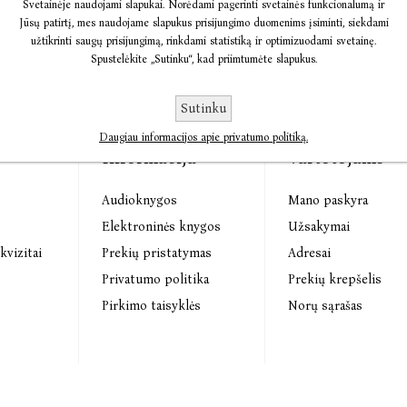
Svetainėje naudojami slapukai. Norėdami pagerinti svetainės funkcionalumą ir
Jūsų patirtį, mes naudojame slapukus prisijungimo duomenims įsiminti, siekdami
užtikrinti saugų prisijungimą, rinkdami statistiką ir optimizuodami svetainę.
Spustelėkite „Sutinku“, kad priimtumėte slapukus.
Sutinku
Daugiau informacijos apie privatumo politiką.
Informacija
Vartotojams
Audioknygos
Mano paskyra
s
Elektroninės knygos
Užsakymai
kvizitai
Prekių pristatymas
Adresai
Privatumo politika
Prekių krepšelis
Pirkimo taisyklės
Norų sąrašas