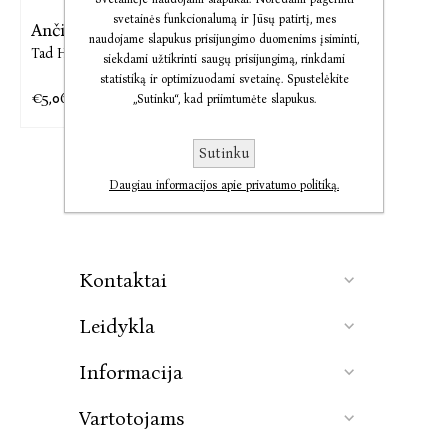
svetainės funkcionalumą ir Jūsų patirtį, mes
Ančiukas ir Žąsiukas. ...
naudojame slapukus prisijungimo duomenims įsiminti,
Tad Hills
siekdami užtikrinti saugų prisijungimą, rinkdami
statistiką ir optimizuodami svetainę. Spustelėkite
€5,06
€6,17
„Sutinku“, kad priimtumėte slapukus.
Sutinku
Daugiau informacijos apie privatumo politiką.
Kontaktai
Leidykla
Informacija
Vartotojams