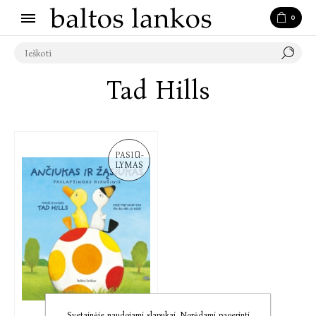
0
Tad Hills
PASIŪ-
LYMAS
Svetainėje naudojami slapukai. Norėdami pagerinti