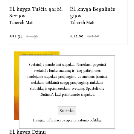
El. knyga Tuščia garbė.
El. knyga Begalinės
Serijos
gijos. ...
Tahereh Mafi
Tahereh Mafi
€11,94
€12,00
€14,92
€15,00
Svetainėje naudojami slapukai. Norėdami pagerinti
svetainės funkcionalumą ir Jūsų patirtį, mes
naudojame slapukus prisijungimo duomenims įsiminti,
siekdami užtikrinti saugų prisijungimą, rinkdami
statistiką ir optimizuodami svetainę. Spustelėkite
„Sutinku“, kad priimtumėte slapukus.
Sutinku
Daugiau informacijos apie privatumo politiką.
El. knyga Džinų