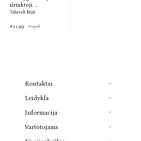
išrinktoji. ...
Tahereh Mafi
€11,99
€14,98
Kontaktai
Leidykla
Informacija
Vartotojams