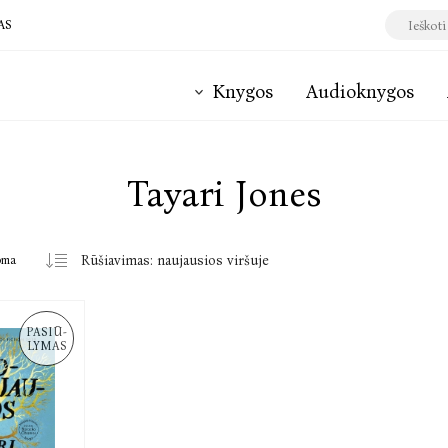
AS
Knygos
Audioknygos
Tayari Jones
oma
PASIŪ-
LYMAS