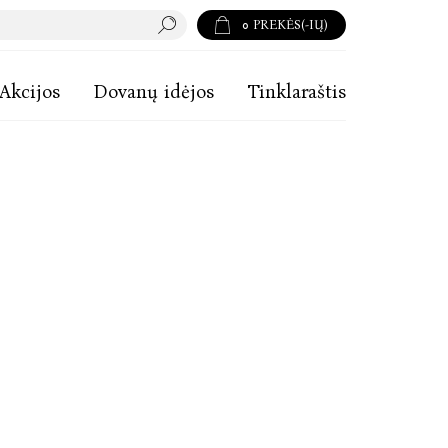
0
PREKĖS(-IŲ)
Akcijos
Dovanų idėjos
Tinklaraštis