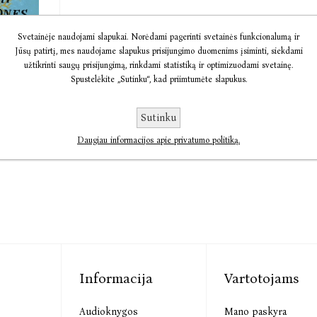
Svetainėje naudojami slapukai. Norėdami pagerinti svetainės funkcionalumą ir
Jūsų patirtį, mes naudojame slapukus prisijungimo duomenims įsiminti, siekdami
os
užtikrinti saugų prisijungimą, rinkdami statistiką ir optimizuodami svetainę.
es
Spustelėkite „Sutinku“, kad priimtumėte slapukus.
10,78
Sutinku
Daugiau informacijos apie privatumo politiką.
Informacija
Vartotojams
Audioknygos
Mano paskyra