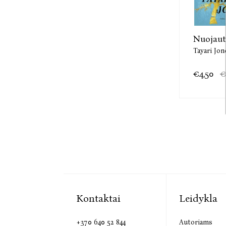
Nuojaut
Tayari Jon
€4,50
€
Kontaktai
Leidykla
+370 640 52 844
Autoriams