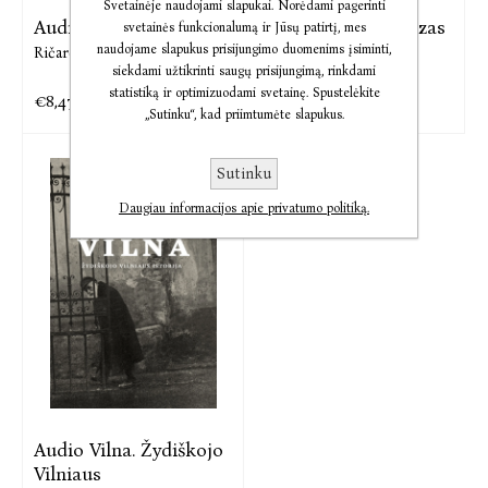
Svetainėje naudojami slapukai. Norėdami pagerinti
Audio Vilniaus pokeris
Audio Vilniaus džiazas
svetainės funkcionalumą ir Jūsų patirtį, mes
naudojame slapukus prisijungimo duomenims įsiminti,
Ričardas Gavelis
Ričardas Gavelis
siekdami užtikrinti saugų prisijungimą, rinkdami
statistiką ir optimizuodami svetainę. Spustelėkite
€8,47
€11,56
€10,58
€14,44
„Sutinku“, kad priimtumėte slapukus.
Sutinku
Daugiau informacijos apie privatumo politiką.
Audio Vilna. Žydiškojo
Vilniaus