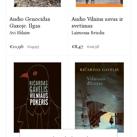
Audio Genocidas
Audio Vilnius savas ir
Gazoje. Ilgas
svetimas
Avi Shlaim
Laimonas Briedis
€11,96
€8,47
€14,95
€10,58