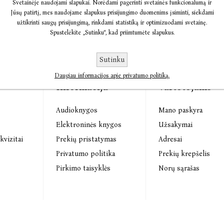
Svetainėje naudojami slapukai. Norėdami pagerinti svetainės funkcionalumą ir
Jūsų patirtį, mes naudojame slapukus prisijungimo duomenims įsiminti, siekdami
užtikrinti saugų prisijungimą, rinkdami statistiką ir optimizuodami svetainę.
Spustelėkite „Sutinku“, kad priimtumėte slapukus.
Sutinku
Daugiau informacijos apie privatumo politiką.
Informacija
Vartotojams
Audioknygos
Mano paskyra
s
Elektroninės knygos
Užsakymai
kvizitai
Prekių pristatymas
Adresai
Privatumo politika
Prekių krepšelis
Pirkimo taisyklės
Norų sąrašas