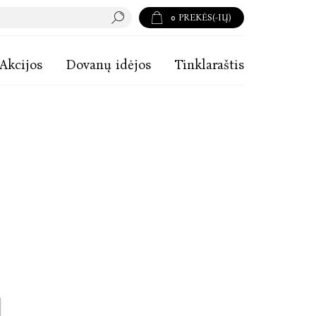
0
PREKĖS(-IŲ)
Akcijos
Dovanų idėjos
Tinklaraštis