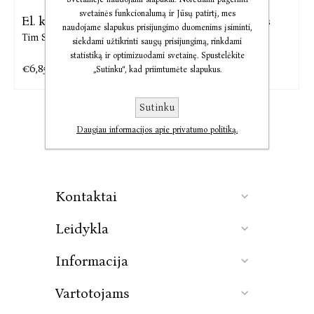
svetainės funkcionalumą ir Jūsų patirtį, mes
El. knyga Pacientė
El. knyga Dantistas
naudojame slapukus prisijungimo duomenims įsiminti,
Tim Sullivan
Tim Sullivan
siekdami užtikrinti saugų prisijungimą, rinkdami
statistiką ir optimizuodami svetainę. Spustelėkite
€6,85
€6,75
€8,56
€8,43
„Sutinku“, kad priimtumėte slapukus.
Sutinku
Daugiau informacijos apie privatumo politiką.
Kontaktai
Leidykla
Informacija
Vartotojams