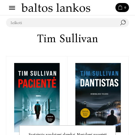
0
Tim Sullivan
Svetainėje naudojami slapukai. Norėdami pagerinti