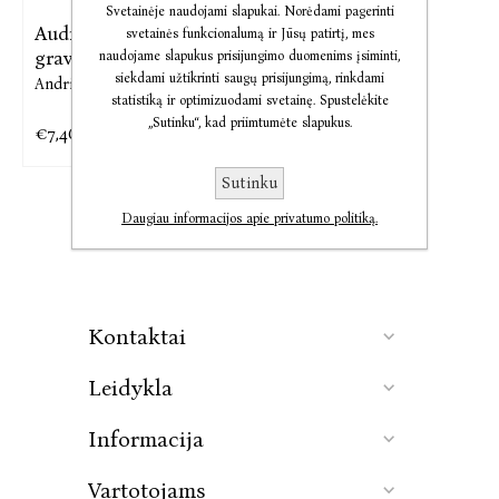
Svetainėje naudojami slapukai. Norėdami pagerinti
Audio Jautrumo
svetainės funkcionalumą ir Jūsų patirtį, mes
gravitacija
naudojame slapukus prisijungimo duomenims įsiminti,
siekdami užtikrinti saugų prisijungimą, rinkdami
Andrius Pulkauninkas
statistiką ir optimizuodami svetainę. Spustelėkite
„Sutinku“, kad priimtumėte slapukus.
€7,46
€9,32
Sutinku
Daugiau informacijos apie privatumo politiką.
Kontaktai
Leidykla
Informacija
Vartotojams