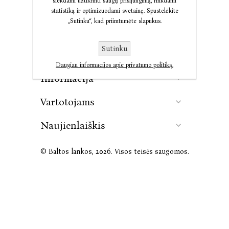
siekdami užtikrinti saugų prisijungimą, rinkdami
statistiką ir optimizuodami svetainę. Spustelėkite
„Sutinku“, kad priimtumėte slapukus.
Kontaktai
Sutinku
Leidykla
Daugiau informacijos apie privatumo politiką.
Informacija
Vartotojams
Naujienlaiškis
© Baltos lankos, 2026. Visos teisės saugomos.