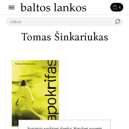
0
Tomas Šinkariukas
Svetainėje naudojami slapukai. Norėdami pagerinti