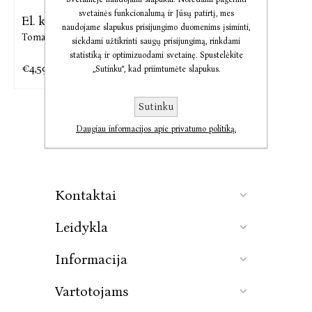
svetainės funkcionalumą ir Jūsų patirtį, mes
El. knyga Apokrifas
naudojame slapukus prisijungimo duomenims įsiminti,
Tomas Šinkariukas
siekdami užtikrinti saugų prisijungimą, rinkdami
statistiką ir optimizuodami svetainę. Spustelėkite
€4,59
€5,74
„Sutinku“, kad priimtumėte slapukus.
Sutinku
Daugiau informacijos apie privatumo politiką.
Kontaktai
Leidykla
Informacija
Vartotojams