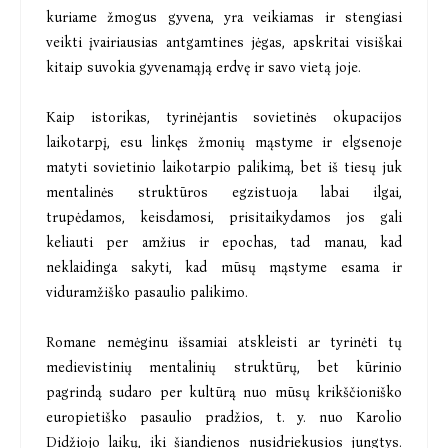
kuriame žmogus gyvena, yra veikiamas ir stengiasi
veikti įvairiausias antgamtines jėgas, apskritai visiškai
kitaip suvokia gyvenamąją erdvę ir savo vietą joje.
Kaip istorikas, tyrinėjantis sovietinės okupacijos
laikotarpį, esu linkęs žmonių mąstyme ir elgsenoje
matyti sovietinio laikotarpio palikimą, bet iš tiesų juk
mentalinės struktūros egzistuoja labai ilgai,
trupėdamos, keisdamosi, prisitaikydamos jos gali
keliauti per amžius ir epochas, tad manau, kad
neklaidinga sakyti, kad mūsų mąstyme esama ir
viduramžiško pasaulio palikimo.
Romane nemėginu išsamiai atskleisti ar tyrinėti tų
medievistinių mentalinių struktūrų, bet kūrinio
pagrindą sudaro per kultūrą nuo mūsų krikščioniško
europietiško pasaulio pradžios, t. y. nuo Karolio
Didžiojo laikų, iki šiandienos nusidriekusios jungtys.