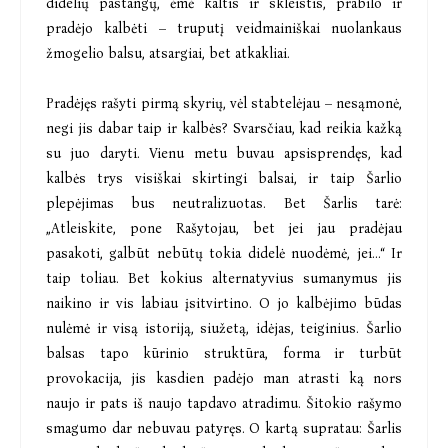
didelių pastangų, ėmė kaltis ir skleistis, prabilo ir
pradėjo kalbėti – truputį veidmainiškai nuolankaus
žmogelio balsu, atsargiai, bet atkakliai.
Pradėjęs rašyti pirmą skyrių, vėl stabtelėjau – nesąmonė,
negi jis dabar taip ir kalbės? Svarsčiau, kad reikia kažką
su juo daryti. Vienu metu buvau apsisprendęs, kad
kalbės trys visiškai skirtingi balsai, ir taip Šarlio
plepėjimas bus neutralizuotas. Bet Šarlis tarė:
„Atleiskite, pone Rašytojau, bet jei jau pradėjau
pasakoti, galbūt nebūtų tokia didelė nuodėmė, jei...“ Ir
taip toliau. Bet kokius alternatyvius sumanymus jis
naikino ir vis labiau įsitvirtino. O jo kalbėjimo būdas
nulėmė ir visą istoriją, siužetą, idėjas, teiginius. Šarlio
balsas tapo kūrinio struktūra, forma ir turbūt
provokacija, jis kasdien padėjo man atrasti ką nors
naujo ir pats iš naujo tapdavo atradimu. Šitokio rašymo
smagumo dar nebuvau patyręs. O kartą supratau: Šarlis