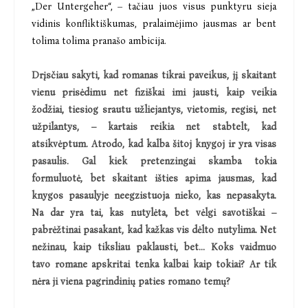
„Der Untergeher“, – tačiau juos visus punktyru sieja
vidinis konfliktiškumas, pralaimėjimo jausmas ar bent
tolima tolima pranašo ambicija.
Drįsčiau sakyti, kad romanas tikrai paveikus, jį skaitant
vienu prisėdimu net fiziškai imi jausti, kaip veikia
žodžiai, tiesiog srautu užliejantys, vietomis, regisi, net
užpilantys, – kartais reikia net stabtelt, kad
atsikvėptum. Atrodo, kad kalba šitoj knygoj ir yra visas
pasaulis. Gal kiek pretenzingai skamba tokia
formuluotė, bet skaitant išties apima jausmas, kad
knygos pasaulyje neegzistuoja nieko, kas nepasakyta.
Na dar yra tai, kas nutylėta, bet vėlgi savotiškai –
pabrėžtinai pasakant, kad kažkas vis dėlto nutylima. Net
nežinau, kaip tiksliau paklausti, bet... Koks vaidmuo
tavo romane apskritai tenka kalbai kaip tokiai? Ar tik
nėra ji viena pagrindinių paties romano temų?