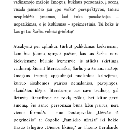
vadinamojo mažojo žmogus, kuklaus personažo, į sceną
visada įeinančio jau „po visko“ perspektyvos, tačiau
neapleidžia jausmas, kad toks pasakotojas –
nepatikimas, o jo kuklumas – apsimestinis. Tai koks ir
kas gi tas Šarlis, velniai griebtų?
Atsakysiu per aplinkui, turbūt palikdamas kiekvienam,
kam bus įdomu, spręsti pačiam, kas tas Šarlis, nors
kiekviename kūrinio lygmenyje jis atlieka skirtingą
vaidmenį. Žiūrint literatūriškai, Šarlis yra žanras: mažojo
žmogaus truputį apgaulingai nuolankus kalbėjimas,
kuriuo išsakomos įvairios nemalonios, pavojingos,
skaudžios idėjos, literatūroje turi savo tradiciją, gal
lietuvių literatūroje ne tokią ryškią, bet kitur gerai
žinomą. Šio žanro personažai būna labai įvairūs, nėra
vienos formulės – nuo Dostojevskio „Užrašai iš
pogrindžio“ ar Gogolio „Pamišėlio užrašai“ iki kokio
Kazuo Ishiguro „Dienos likučių“ ar Thomo Bernhardo