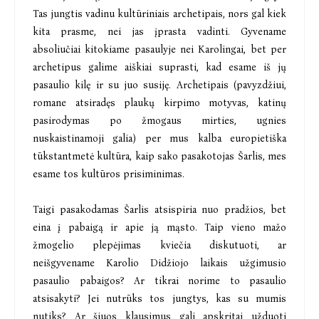
Tas jungtis vadinu kultūriniais archetipais, nors gal kiek
kita prasme, nei jas įprasta vadinti. Gyvename
absoliučiai kitokiame pasaulyje nei Karolingai, bet per
archetipus galime aiškiai suprasti, kad esame iš jų
pasaulio kilę ir su juo susiję. Archetipais (pavyzdžiui,
romane atsiradęs plaukų kirpimo motyvas, katinų
pasirodymas po žmogaus mirties, ugnies
nuskaistinamoji galia) per mus kalba europietiška
tūkstantmetė kultūra, kaip sako pasakotojas Šarlis, mes
esame tos kultūros prisiminimas.
Taigi pasakodamas Šarlis atsispiria nuo pradžios, bet
eina į pabaigą ir apie ją mąsto. Taip vieno mažo
žmogelio plepėjimas kviečia diskutuoti, ar
neišgyvename Karolio Didžiojo laikais užgimusio
pasaulio pabaigos? Ar tikrai norime to pasaulio
atsisakyti? Jei nutrūks tos jungtys, kas su mumis
nutiks? Ar šiuos klausimus gali apskritai užduoti