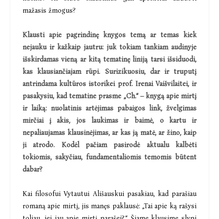
mažasis žmogus?
Klausti apie pagrindinę knygos temą ar temas kiek
nejauku ir kažkaip jautru: juk tokiam tankiam audinyje
išskirdamas vieną ar kitą tematinę liniją tarsi išsiduodi,
kas klausiančiajam rūpi. Surizikuosiu, dar ir truputį
antrindama kultūros istorikei prof. Irenai Vaišvilaitei, ir
pasakysiu, kad tematine prasme „Ch.“ – knygą apie mirtį
ir laiką: nuolatinis artėjimas pabaigos link, žvelgimas
mirčiai į akis, jos laukimas ir baimė, o kartu ir
nepaliaujamas klausinėjimas, ar kas ją matė, ar žino, kaip
ji atrodo. Kodėl pačiam pasirodė aktualu kalbėti
tokiomis, sakyčiau, fundamentaliomis temomis būtent
dabar?
Kai filosofui Vytautui Ališauskui pasakiau, kad parašiau
romaną apie mirtį, jis manęs paklausė: „Tai apie ką rašysi
toliau, jei jau apie mirtį parašei?“ Šiame klausime slypi