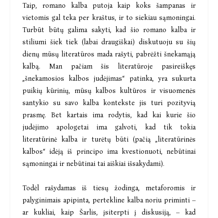
Taip, romano kalba putoja kaip koks šampanas ir
vietomis gal teka per kraštus, ir to siekiau sąmoningai.
Turbūt būtų galima sakyti, kad šio romano kalba ir
stiliumi šiek tiek (labai draugiškai) diskutuoju su šių
dienų mūsų literatūros mada rašyti, pabrėžti šnekamąją
kalbą. Man pačiam šis literatūroje pasireiškęs
„šnekamosios kalbos judėjimas“ patinka, yra sukurta
puikių kūrinių, mūsų kalbos kultūros ir visuomenės
santykio su savo kalba kontekste jis turi pozityvią
prasmę. Bet kartais ima rodytis, kad kai kurie šio
judėjimo apologetai ima galvoti, kad tik tokia
literatūrinė kalba ir turėtų būti (pačią „literatūrinės
kalbos“ idėją iš principo ima kvestionuoti, nebūtinai
sąmoningai ir nebūtinai tai aiškiai išsakydami).
Todėl rašydamas iš tiesų žodinga, metaforomis ir
palyginimais apipinta, pertekline kalba noriu priminti –
ar kukliai, kaip Šarlis, įsiterpti į diskusiją, – kad