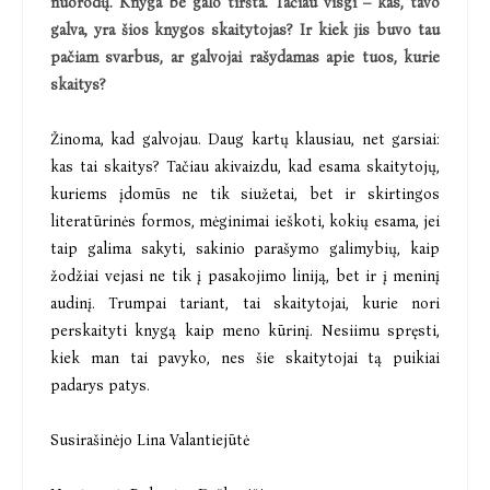
nuorodų. Knyga be galo tiršta. Tačiau visgi – kas, tavo
galva, yra šios knygos skaitytojas? Ir kiek jis buvo tau
pačiam svarbus, ar galvojai rašydamas apie tuos, kurie
skaitys?
Žinoma, kad galvojau. Daug kartų klausiau, net garsiai:
kas tai skaitys? Tačiau akivaizdu, kad esama skaitytojų,
kuriems įdomūs ne tik siužetai, bet ir skirtingos
literatūrinės formos, mėginimai ieškoti, kokių esama, jei
taip galima sakyti, sakinio parašymo galimybių, kaip
žodžiai vejasi ne tik į pasakojimo liniją, bet ir į meninį
audinį. Trumpai tariant, tai skaitytojai, kurie nori
perskaityti knygą kaip meno kūrinį. Nesiimu spręsti,
kiek man tai pavyko, nes šie skaitytojai tą puikiai
padarys patys.
Susirašinėjo Lina Valantiejūtė