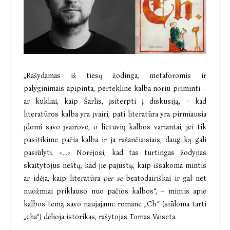
„Rašydamas iš tiesų žodinga, metaforomis ir
palyginimais apipinta, pertekline kalba noriu priminti –
ar kukliai, kaip Šarlis, įsiterpti į diskusiją, – kad
literatūros kalba yra įvairi, pati literatūra yra pirmiausia
įdomi savo įvairove, o lietuvių kalbos variantai, jei tik
pasitikime pačia kalba ir ja rašančiaisiais, daug ką gali
pasiūlyti. <...> Norėjosi, kad tas turtingas žodynas
skaitytojus neštų, kad jie pajustų, kaip išsakoma mintis
ar idėja, kaip literatūra
per se
beatodairiškai ir gal net
nuožmiai priklauso nuo pačios kalbos“, – mintis apie
kalbos temą savo naujajame romane „Ch.“ (siūloma tarti
„cha“) dėlioja istorikas, rašytojas Tomas Vaiseta.