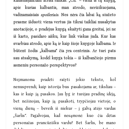
klausinėjančiam atriša rankas: „Ch.“ – viena iš tų knygų,
apie kurias kalbantis, man atrodo, nerizikuojama,
vadinamaisiais
spoileriais
. Nes nėra čia labai ką siužeto
prasme išduoti: viena vertus jis tikrai taikliai nusakytas
anotacijoje, o pradėjus knygą skaityti gana greitai, jei ne
iš karto, pasidaro aišku, kur link viskas juda. Kur kas
svarbiau atrodo, apie ką ir kaip šioje knygoje kalbama. Ir
būtent žodis „kalbama“ čia yra centrinis. Ar turi pats
sau atsakymą, kodėl knyga tokia – iš kalbančiojo pirmu
asmeniu personažo perspektyvos?
Neįmanoma pradėti rašyti jokio teksto, kol
nenusprendi, kaip istorija bus pasakojama ar, tiksliau –
kas ir kaip ją pasakos. Jau lyg ir turėjau pradinę idėją,
bet nežinojau, kaip ją pasakoti, trypčiojau vietoje, o
vieną dieną – beveik iš niekur – į galvą atėjo vardas
„Šarlis“. Pagalvojau, kad nesąmonė: kuo čia dėtas
personažas prancūzišku vardu? Bet Šarlis, be mano