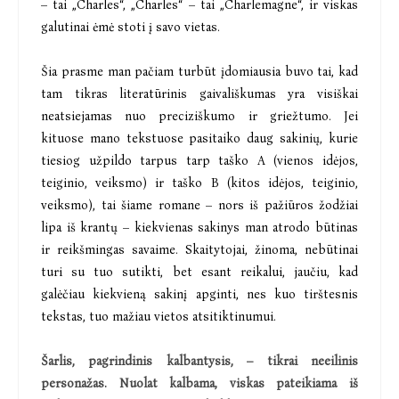
– tai „Charles“, „Charles“ – tai „Charlemagne“, ir viskas
galutinai ėmė stoti į savo vietas.
Šia prasme man pačiam turbūt įdomiausia buvo tai, kad
tam tikras literatūrinis gaivališkumas yra visiškai
neatsiejamas nuo preciziškumo ir griežtumo. Jei
kituose mano tekstuose pasitaiko daug sakinių, kurie
tiesiog užpildo tarpus tarp taško A (vienos idėjos,
teiginio, veiksmo) ir taško B (kitos idėjos, teiginio,
veiksmo), tai šiame romane – nors iš pažiūros žodžiai
lipa iš krantų – kiekvienas sakinys man atrodo būtinas
ir reikšmingas savaime. Skaitytojai, žinoma, nebūtinai
turi su tuo sutikti, bet esant reikalui, jaučiu, kad
galėčiau kiekvieną sakinį apginti, nes kuo tirštesnis
tekstas, tuo mažiau vietos atsitiktinumui.
Šarlis, pagrindinis kalbantysis, – tikrai neeilinis
personažas. Nuolat kalbama, viskas pateikiama iš