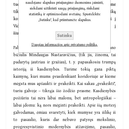
naudojame slapukus prisijungimo duomenims įsiminti,
tuomet turėjai omenyje, ir ar šis romanas – kuriame
siekdami užtikrinti saugų prisijungimą, rinkdami
tikrai gana aiškiai galima užčiuopti tą viduramžišką
statistiką ir optimizuodami svetainę. Spustelėkite
kontekstą – yra savotiškas mėginimas atsigręžti į
„Sutinku“, kad priimtumėte slapukus.
Viduramžių epochą ir joje paieškoti atsakymų į
šiuolaikinį žmogų kamuojančius klausimus?
Sutinku
Daugiau informacijos apie privatumo politiką.
Pabandysiu pradėti taip, kaip turbūt atsakytų mano
bičiulis Mindaugas Nastaravičius, (tik jis, žinoma, tai
padarytų jautriau ir gražiau), t. y. papasakosiu trumpą
istoriją iš kasdienybės. Turime tokią gana piktą
kaimynę, kuri mums prasilenkiant koridoriuje ar kieme
mėgsta mus apšaukti ir prakeikti. Kai sakau „prakeikti“,
turiu galvoje – tikrąja šio žodžio prasme. Kasdienybės
požiūriu tai nėra labai malonu, bet antropologiškai –
labai įdomu: ką nors mėginti prakeikti. Apie šią moterį
galvodamas, ėmiau svarstyti, kiek mumyse yra išlikę iš
to pasaulio, kuris dar nebuvo patyręs mokslinio,
progresyvistinio modernybės atžavėjimo, pasaulio,