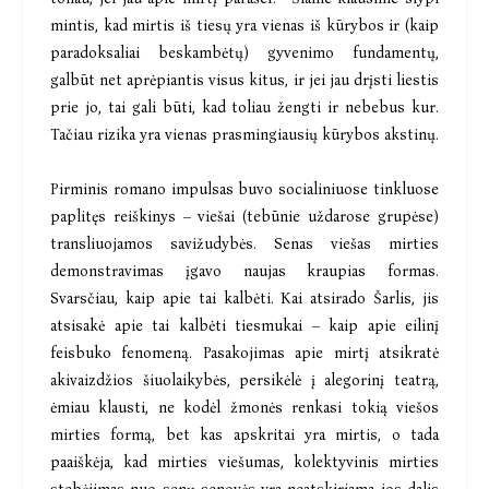
mintis, kad mirtis iš tiesų yra vienas iš kūrybos ir (kaip
paradoksaliai beskambėtų) gyvenimo fundamentų,
galbūt net aprėpiantis visus kitus, ir jei jau drįsti liestis
prie jo, tai gali būti, kad toliau žengti ir nebebus kur.
Tačiau rizika yra vienas prasmingiausių kūrybos akstinų.
Pirminis romano impulsas buvo socialiniuose tinkluose
paplitęs reiškinys – viešai (tebūnie uždarose grupėse)
transliuojamos savižudybės. Senas viešas mirties
demonstravimas įgavo naujas kraupias formas.
Svarsčiau, kaip apie tai kalbėti. Kai atsirado Šarlis, jis
atsisakė apie tai kalbėti tiesmukai – kaip apie eilinį
feisbuko fenomeną. Pasakojimas apie mirtį atsikratė
akivaizdžios šiuolaikybės, persikėlė į alegorinį teatrą,
ėmiau klausti, ne kodėl žmonės renkasi tokią viešos
mirties formą, bet kas apskritai yra mirtis, o tada
paaiškėja, kad mirties viešumas, kolektyvinis mirties