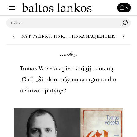
0
KAIP PARINKTI TINKAMAS KNYGAS VAIKAMS: PATARIA VAIKŲ PSICHOLOGĖ
KNYGOS-ĮVYKIAI, LITERATŪRINIS ŠĖLAS IR NUSKAIDRINANTI MELANCHOLIJA – „BALTOS LANKOS“ RUDENĮ PASITINKA NAUJIENOMIS
2021-08-31
Tomas Vaiseta apie naująjį romaną
„Ch.“: „Šitokio rašymo smagumo dar
nebuvau patyręs“