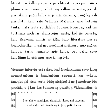
literatūros kalba yra įvairi, pati literatūra yra pirmiausia
įdomi savo įvairove, o lietuvių kalbos variantai, jei tik
pasitikime pačia kalba ir ja rašančiaisiais, daug ką gali
pasiūlyti. Kaip rašė Vytautas Mačernis apie lietuvių
tautą: maža tauta su dideliu žodynu. Norėjosi, kad tas
turtingas žodynas skaitytojus neštų, kad jie pajustų,
kaip išsakoma mintis ar idėja, kaip literatūra
per se
beatodairiškai ir gal net nuožmiai priklauso nuo pačios
kalbos. Šarlis nemąsto apie kalbą, bet pačiu savo
kalbėjimu kviečia mus apie ją mąstyti.
Viename interviu esi sakęs, kad šiuolaikiniam savo laiką
apmąstančiam ir bandančiam suprasti, kas vyksta,
žmogui gal visai verta būtų atsigręžti ne į modernybės
pradžią, o į kur kas tolimesnę praeitį, į Viduramžius, ir
įsižiūrėti, koks pasaulio tvarkos, sugyvenimo principų
bei kasdienybės suvokimas vyravo tuomet. Patarimas
Svetainėje naudojami slapukai. Norėdami pagerinti
svetainės funkcionalumą ir Jūsų patirtį, mes
išties nuskambėjo įdomiai, tad gal gali patikslinti, ką