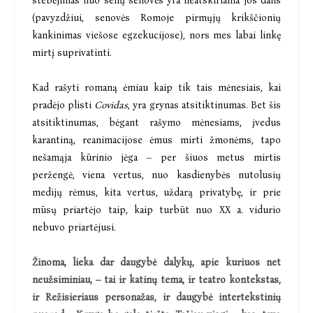
stebėjimas nuo senų senovės yra neatskiriama jos dalis
(pavyzdžiui, senovės Romoje pirmųjų krikščionių
kankinimas viešose egzekucijose), nors mes labai linkę
mirtį suprivatinti.
Kad rašyti romaną ėmiau kaip tik tais mėnesiais, kai
pradėjo plisti
Covidas
, yra grynas atsitiktinumas. Bet šis
atsitiktinumas, bėgant rašymo mėnesiams, įvedus
karantiną, reanimacijose ėmus mirti žmonėms, tapo
nešamąja kūrinio jėga – per šiuos metus mirtis
peržengė, viena vertus, nuo kasdienybės nutolusių
medijų rėmus, kita vertus, uždarą privatybę, ir prie
mūsų priartėjo taip, kaip turbūt nuo XX a. vidurio
nebuvo priartėjusi.
Žinoma, lieka dar daugybė dalykų, apie kuriuos net
neužsiminiau, – tai ir katinų tema, ir teatro kontekstas,
ir Režisieriaus personažas, ir daugybė intertekstinių