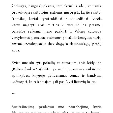
Žodingas, daugiasluoksnis, intelektualus idėjų romanas
provokuoja skaitytojus patiems nuspręsti, ką jie skaito.
Ironiškai, kartais groteskiškai ir absurdiškai kviečia
kartu mąstyti apie mirties kultūrą ir jos prasmę,
pareigos reikšmę, meno paskirtį ir Vakarų kultūros
vertybinius pamatus, vadinamąją mažojo žmogaus idėją,
amžiną, nesiliaujančią dieviškųjų ir demoniškųjų pradų
kovą.
Kviečiame skaityti pokalbį su autoriumi apie leidyklos
„Baltos lankos“ išleisto jo naujojo romano sukūrimo
aplinkybes, knygoje gvildenamas temas ir bandymą
užčiuopti, ką rašančiajam gali pasiūlyti lietuvių kalba.
**
Susirašinėjimą pradėčiau nuo pastebėjimo, kuris