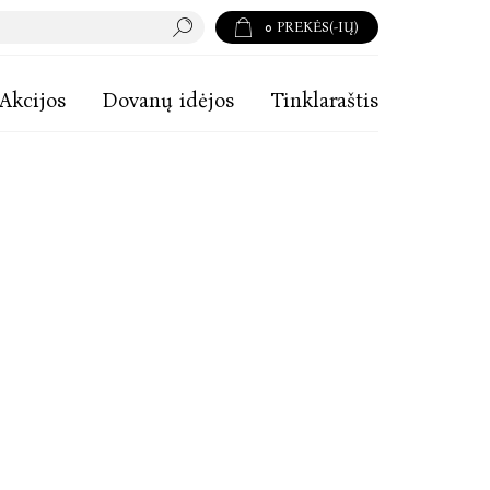
0
PREKĖS(-IŲ)
Akcijos
Dovanų idėjos
Tinklaraštis