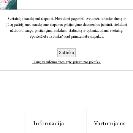
Svetainėje naudojami slapukai. Norėdami pagerinti svetainės funkcionalumą ir
niegas
Jūsų patirtį, mes naudojame slapukus prisijungimo duomenims įsiminti, siekdami
lliot,
užtikrinti saugų prisijungimą, rinkdami statistiką ir optimizuodami svetainę.
ion
Spustelėkite „Sutinku“, kad priimtumėte slapukus.
9,10
Sutinku
Daugiau informacijos apie privatumo politiką.
Informacija
Vartotojams