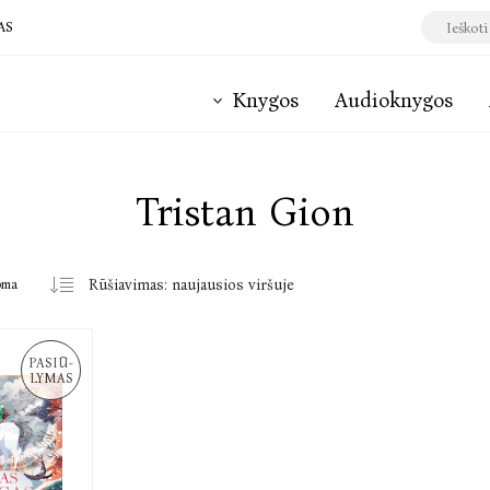
AS
Knygos
Audioknygos
Tristan Gion
oma
PASIŪ-
LYMAS