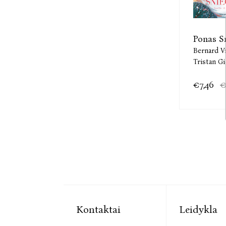
Ponas S
Bernard Vi
Tristan G
€7,46
€
Kontaktai
Leidykla