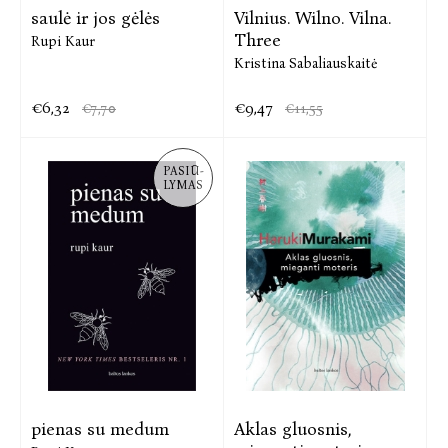
saulė ir jos gėlės
Vilnius. Wilno. Vilna.
Three
Rupi Kaur
Kristina Sabaliauskaitė
€6,32
€9,47
€7,70
€11,55
PASIŪ-
LYMAS
pienas su medum
Aklas gluosnis,