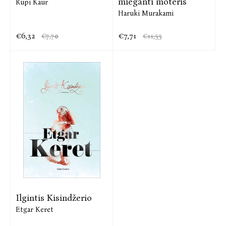
mieganti moteris
Rupi Kaur
Haruki Murakami
€6,32
€7,71
€7,70
€11,55
Ilgintis Kisindžerio
Etgar Keret