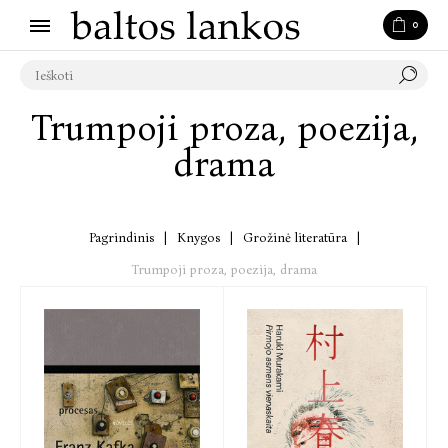
0
Trumpoji proza, poezija,
drama
Pagrindinis
|
Knygos
|
Grožinė literatūra
|
Trumpoji proza, poezija, drama