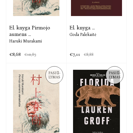
El. knyga Pirmojo
El. knyga ...
asmens ...
Goda Palekaitė
Haruki Murakami
€8,68
€7,11
€10,85
€8,88
PASIŪ-
PASIŪ-
LYMAS
LYMAS