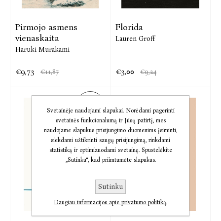
Pirmojo asmens
Florida
vienaskaita
Lauren Groff
Haruki Murakami
€9,73
€3,00
€11,87
€9,24
PASIŪ-
LYMAS
Svetainėje naudojami slapukai. Norėdami pagerinti
svetainės funkcionalumą ir Jūsų patirtį, mes
naudojame slapukus prisijungimo duomenims įsiminti,
siekdami užtikrinti saugų prisijungimą, rinkdami
statistiką ir optimizuodami svetainę. Spustelėkite
„Sutinku“, kad priimtumėte slapukus.
Sutinku
Daugiau informacijos apie privatumo politiką.