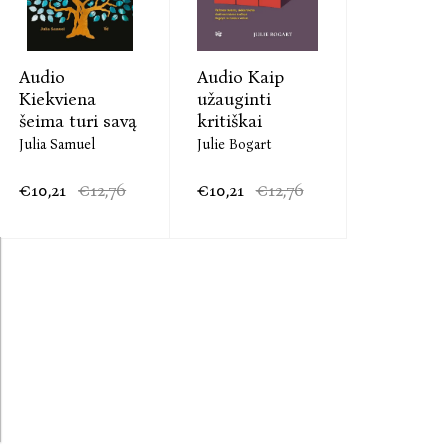
Audio
Audio Kaip
Kiekviena
užauginti
šeima turi savą
kritiškai
Julia Samuel
Julie Bogart
€10,21
€12,76
€10,21
€12,76