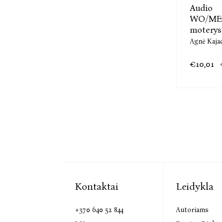
Audio
WO/MEN
moterys i
Agnė Kaja
€10,01
Kontaktai
Leidykla
+370 640 52 844
Autoriams