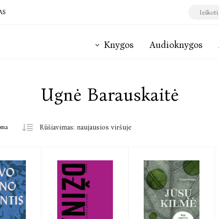
AS
Knygos
Audioknygos
Ugnė Barauskaitė
oma