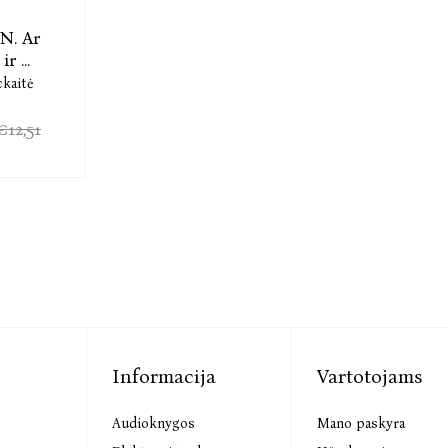
. Ar
r ...
ckaitė
€12,51
Informacija
Vartotojams
Audioknygos
Mano paskyra