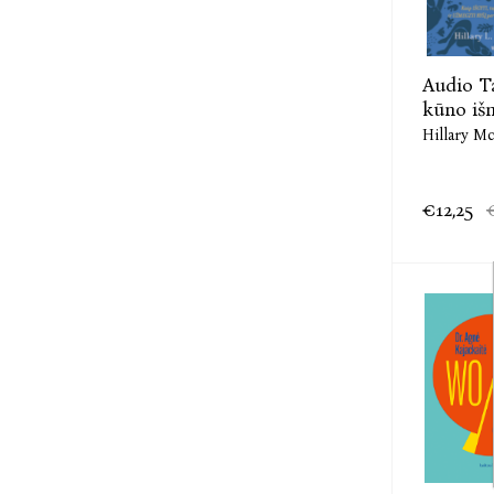
Audio T
kūno iš
Hillary M
€12,25