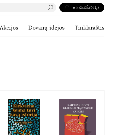
0
PREKĖS(-IŲ)
Akcijos
Dovanų idėjos
Tinklaraštis