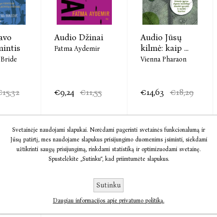
avo
Audio Džinai
Audio Jūsų
mintis
kilmė: kaip ...
Fatma Aydemir
cBride
Vienna Pharaon
€15,32
€9,24
€11,55
€14,63
€18,29
Svetainėje naudojami slapukai. Norėdami pagerinti svetainės funkcionalumą ir
Jūsų patirtį, mes naudojame slapukus prisijungimo duomenims įsiminti, siekdami
užtikrinti saugų prisijungimą, rinkdami statistiką ir optimizuodami svetainę.
Spustelėkite „Sutinku“, kad priimtumėte slapukus.
Sutinku
Daugiau informacijos apie privatumo politiką.