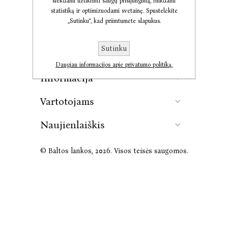
siekdami užtikrinti saugų prisijungimą, rinkdami
statistiką ir optimizuodami svetainę. Spustelėkite
„Sutinku“, kad priimtumėte slapukus.
Kontaktai
Sutinku
Leidykla
Daugiau informacijos apie privatumo politiką.
Informacija
Vartotojams
Naujienlaiškis
© Baltos lankos, 2026. Visos teisės saugomos.