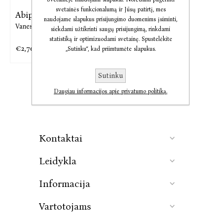
svetainės funkcionalumą ir Jūsų patirtį, mes
Abipusiu sutikimu: ...
naudojame slapukus prisijungimo duomenims įsiminti,
Vanessa Springora
siekdami užtikrinti saugų prisijungimą, rinkdami
statistiką ir optimizuodami svetainę. Spustelėkite
€2,70
€8,09
„Sutinku“, kad priimtumėte slapukus.
Sutinku
Daugiau informacijos apie privatumo politiką.
Kontaktai
Leidykla
Informacija
Vartotojams