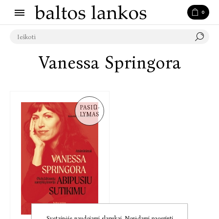
0
Vanessa Springora
PASIŪ-
LYMAS
Svetainėje naudojami slapukai. Norėdami pagerinti