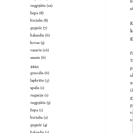
b
rugpjūtis (10)
s
liepa (8)
birželis (8)
K
gegužė (7)
k
balandis (6)
g
kovas (5)
vasaris (16)
P
sausis (6)
T
2021
p
gruodis (6)
s
lapkritis (3)
n
spalis (1)
G
rugsėjis (1)
g
rugpjūtis (5)
p
liepa (1)
v
birželis (2)
v
gegužė (4)
balandis (1)