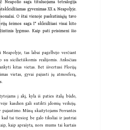
ač Neapolio saga tituluojama tetralogija
atskleid
žiamas gyvenimas XX a. Neapolyje.
rsonaž
ai. O
štai vienoje paskutiniųjų tavo
rijų š
eimos saga I
“
skleid
žiasi visai kito
ažintinis lygmuo. Kaip pati prisimeni šio
i Neapolyje, tas labai pagelbėjo verčiant
jo su sicilietiškomis realijomis. Anksčiau
nkyti kitas vietas. Bet išvertusi Florijų
mas vietas, gyvai pajusti jų atmosferą,
s.
tytojams į akį, kyla iš paties italų būdo,
tvėje kasdien gali sutikti įdomių veikėjų.
ir pajautimo. Mūsų skaitytojams Ferrantės
kad tai tiesiog be galo tiksliai ir jautriai
 taip, kaip aprašyta, nors mums tai kartais