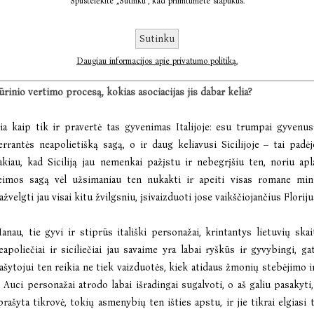
Spustelėkite „Sutinku“, kad priimtumėte slapukus.
o gero,
ž
inomiausi tavo vertimai
–
Elenos Ferrant
ės kūriniai, yp
Nuostabioji draugė“. Joje tikrai preciziš
kai, su detal
ė
mis ir subtilumais 
Sutinku
ats miestas vaizduojamas labai tikroviškai, be galo gyvi ir knygos pe
erstų knygų – Stefanios Auci istoriniame romane „Sicilijos liūtai. Flo
Daugiau informacijos apie privatumo politiką.
aikmečio Italija, čia ir kur kas daugiau istorinio nuotolio, stiprus p
ū
rinio vertimo proces
ą, kokias asociacijas jis dabar kelia?
ia kaip tik ir pravertė tas gyvenimas Italijoje: esu trumpai gyvenus
errantės neapolietišką sagą, o ir daug keliavusi Sicilijoje – tai padė
akiau, kad Siciliją jau nemenkai pažįstu ir nebegrįšiu ten, noriu apla
eimos sagą vėl užsimaniau ten nukakti ir apeiti visas romane mini
ažvelgti jau visai kitu žvilgsniu, įsivaizduoti jose vaikščiojančius Floriju
anau, tie gyvi ir stiprūs itališki personažai, krintantys lietuvių skai
eapoliečiai ir siciliečiai jau savaime yra labai ryškūs ir gyvybingi, ga
ašytojui ten reikia ne tiek vaizduotės, kiek atidaus žmonių stebėjimo 
r Auci personažai atrodo labai išradingai sugalvoti, o aš galiu pasakyti, 
prašyta tikrovė, tokių asmenybių ten išties apstu, ir jie tikrai elgiasi