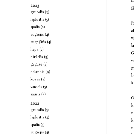
d
2023
i
gruodis (3)
lapkritis (5)
P
spalis (2)
a
rugsėjis (4)
v
rugpjūtis (4)
l
liepa (2)
G
birželis (3)
v
gegužė (4)
g
balandis (9)
b
kovas (3)
k
vasaris (5)
sausis (3)
O
2022
k
gruodis (5)
n
lapkritis (4)
k
spalis (5)
n
rugsėjis (4)