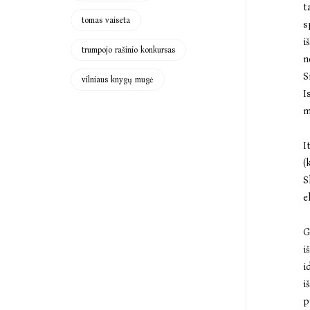
t
tomas vaiseta
s
i
trumpojo rašinio konkursas
n
S
vilniaus knygų mugė
I
m
I
(
S
e
G
i
i
i
p