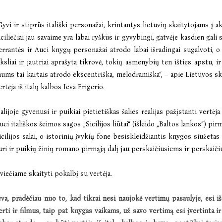
Gyvi ir stiprūs itališki personažai, krintantys lietuvių skaitytojams į akį
iciliečiai jau savaime yra labai ryškūs ir gyvybingi, gatvėje kasdien gal
errantės ir Auci knygų personažai atrodo labai išradingai sugalvoti, o 
iksliai ir jautriai aprašyta tikrovė, tokių asmenybių ten išties apstu, ir 
ums tai kartais atrodo ekscentriška, melodramiška“, – apie Lietuvos s
ertėja iš italų kalbos Ieva Frigerio.
talijoje gyvenusi ir puikiai pietietiškas šalies realijas pažįstanti vertė
uci itališkos šeimos sagos „Sicilijos liūtai“
(išleido „Baltos lankos“) pirmo
icilijos salai, o istorinių įvykių fone besiskleidžiantis knygos siužetas
uri ir puikių žinių romano pirmąją dalį jau perskaičiusiems ir perskaičiu
viečiame skaityti pokalbį su vertėja.
eva, prad
ėčiau nuo to, kad tikrai nesi naujokė vertimų pasaulyje, esi iš
erti ir filmus, taip pat knygas vaikams, už savo vertimą esi įvertinta