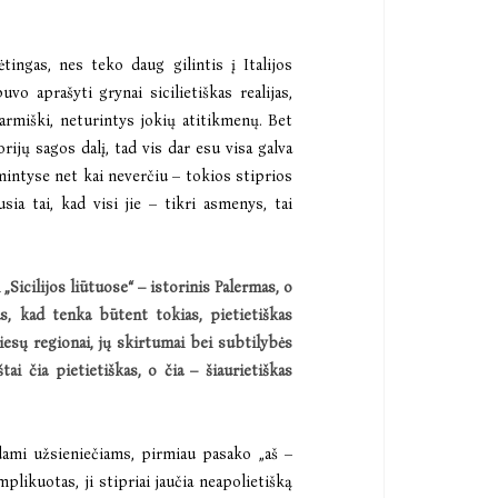
ėtingas, nes teko daug gilintis į Italijos
uvo aprašyti grynai sicilietiškas realijas,
tarmiški, neturintys jokių atitikmenų. Bet
ijų sagos dalį, tad vis dar esu visa galva
 mintyse net kai neverčiu – tokios stiprios
ia tai, kad visi jie – tikri asmenys, tai
i
„Sicilijos liūtuose“ –
istorinis Palermas, o
as, kad tenka bū
tent tokias, pietieti
škas
ies
ų
regionai, j
ų skirtumai bei subtilybės
tai čia pietietiš
kas, o
čia – šiaurietiškas
ydami užsieniečiams, pirmiau pasako „aš –
mplikuotas, ji stipriai jaučia neapolietišką