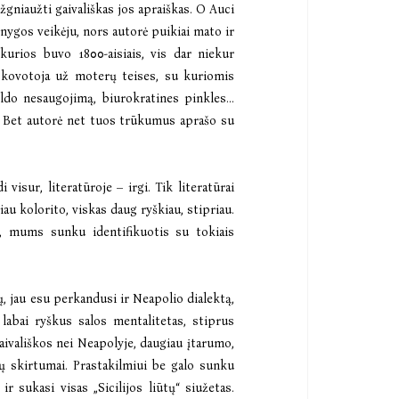
gniaužti gaivališkas jos apraiškas. O Auci
 knygos veikėju, nors autorė puikiai mato ir
kurios buvo 1800-aisiais, vis dar niekur
vi kovotoja už moterų teises, su kuriomis
veldo nesaugojimą, biurokratines pinkles…
rų. Bet autorė net tuos trūkumus aprašo su
i visur, literatūroje – irgi. Tik literatūrai
giau kolorito, viskas daug ryškiau, stipriau.
a, mums sunku identifikuotis su tokiais
ų, jau esu perkandusi ir Neapolio dialektą,
 labai ryškus salos mentalitetas, stiprus
 gaivališkos nei Neapolyje, daugiau įtarumo,
ų skirtumai. Prastakilmiui be galo sunku
ir sukasi visas „Sicilijos liūtų“ siužetas.