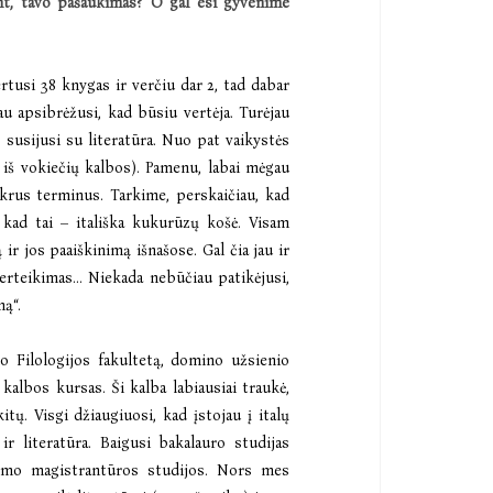
ant, tavo pašaukimas? O gal esi gyvenime
rtusi 38 knygas ir verčiu dar 2, tad dabar
au apsibrėžusi, kad būsiu vertėja. Turėjau
 susijusi su literatūra. Nuo pat vaikystės
, iš vokiečių kalbos). Pamenu, labai mėgau
ikrus terminus. Tarkime, perskaičiau, kad
, kad tai – itališka kukurūzų košė. Visam
 ir jos paaiškinimą išnašose. Gal čia jau ir
erteikimas… Niekada nebūčiau patikėjusi,
ną“.
to Filologijos fakultetą, domino užsienio
kalbos kursas. Ši kalba labiausiai traukė,
kitų. Visgi džiaugiuosi, kad įstojau į italų
r literatūra. Baigusi bakalauro studijas
rtimo magistrantūros studijos. Nors mes