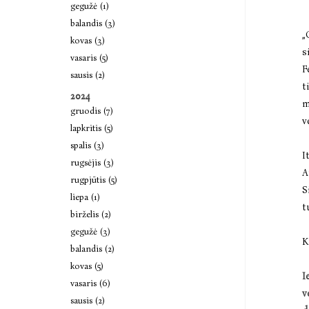
gegužė (1)
balandis (3)
„
kovas (3)
s
vasaris (5)
F
sausis (2)
t
2024
m
gruodis (7)
v
lapkritis (5)
spalis (3)
I
rugsėjis (3)
A
rugpjūtis (5)
S
liepa (1)
t
birželis (2)
gegužė (3)
K
balandis (2)
kovas (5)
I
vasaris (6)
v
sausis (2)