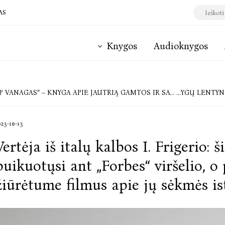
AS
Knygos
Audioknygos
VANAGAS“ – KNYGA APIE JAUTRIĄ GAMTOS IR SAVĘS PRISIJAUKINIMO KELIONĘ
RUDUO VAIKŲ KN
023-10-13
Vertėja iš italų kalbos I. Frigerio: ši
puikuotųsi ant „Forbes“ viršelio, o 
žiūrėtume filmus apie jų sėkmės is