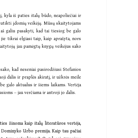
, kyla iš paties italų būdo, neapoliečiai ir
i sutikti įdomių veikėjų. Mūsų skaitytojams
aš galiu pasakyti, kad tai tiesiog be galo
jie tikrai elgiasi taip, kaip aprašyta, nors
kaitytojų jau pamėgtų knygų veikėjus sako
ja sako, kad neseniai pasirodžiusi
Stefanios
ji dalis ir praplės akiratį, ir užkrės meile
 be galo aktualus ir šiems laikams. Vertėja
sioms – jau verčiama ir antroji jo dalis.
ties žinoma kaip italų literatū
ros vert
ėja,
 ir Dominyko Urbo premija
. Kaip tau pačiai