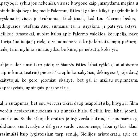
apatybę ir sykiu jos nekenčia, visose knygose kaip įmanydama mėgina už
pinduliuoja begalinę meilę Palermui, išties jį galima laikyti pagrindiniu
šryškina ir visus jo trūkumus. Liūdniausia, kad tos Palermo bėdos, 
edingusios, Stefania Auci sumaniai tai ir išryškina. Ji pati yra akty
icilijoje prastokai, nuolat kalba apie Palermo valdžios korupciją, pa
storija šuoliuoja į priekį, o visuomenė vis dar įsikibusi senųjų pažiū
eile, tarsi mylimo sūnaus ydas, be kurių jis nebūtų, koks yra.
talijoje skirtumai tarp pietų ir šiaurės išties labai ryškūs, tai atsispind
kaip ir kinui, teatrui) pietietiška aplinka, sakyčiau, dėkingesnė, joje dau
kaitytojui, ko gero, įdomiau skaityti, bet gal ir mažiau suprantam
kspresyviais, ugningais personažais.
al ir sutapimas, bet esu vertusi tikrai daug neapolietiškų knygų ir film
šverčiu nesikonsultuodama su gimtakalbiais. Sicilija irgi labai įdomi,
dentitetas. Sicilietiškoje literatūroje irgi verda aistros, tik jos mažiau
šdidumo, susitvardymo dėl gero vardo visuomenėje, labai ryškūs klasi
rasimušti kaip lygiateisiam tarp senųjų Sicilijos aristokratų, apie tai 