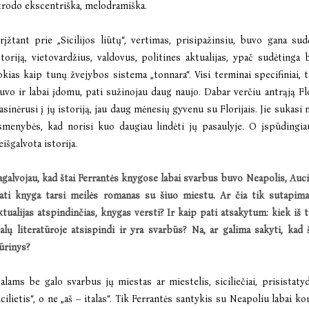
trodo ekscentriška, melodramiška.
rįžtant prie „Sicilijos liūtų“, vertimas, prisipažinsiu, buvo gana sud
storiją, vietovardžius, valdovus, politines aktualijas, ypač sudėtinga b
okias kaip tunų žvejybos sistema „tonnara“. Visi terminai specifiniai, 
uvo ir labai įdomu, pati sužinojau daug naujo. Dabar verčiu antrąją Flor
asinėrusi į jų istoriją, jau daug mėnesių gyvenu su Florijais. Jie sukasi
smenybės, kad norisi kuo daugiau lindėti jų pasaulyje. O įspūdingiaus
eišgalvota istorija.
agalvojau, kad štai Ferrantė
s knygose labai svarbus buvo Neapolis, Auc
ati knyga tarsi meil
ė
s romanas su
šiuo miestu. Ar čia tik sutapim
ktualijas atspindinčias, knygas versti? Ir kaip pati atsakytum: kiek iš
t
talų literatūroje atsispindi ir yra svarbūs? Na, ar galima sakyti, kad š
ūrinys?
talams be galo svarbus jų miestas ar miestelis, siciliečiai, prisistat
icilietis“, o ne „aš – italas“. Tik Ferrantės santykis su Neapoliu labai ko