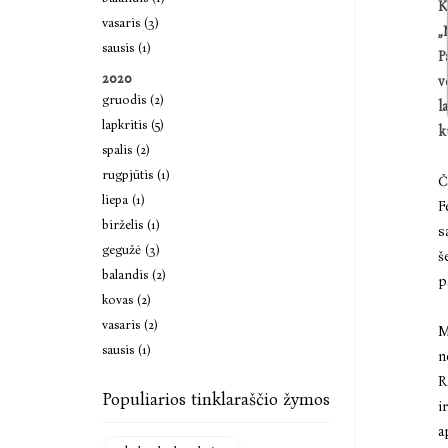
K
vasaris (3)
„
sausis (1)
P
2020
v
gruodis (2)
l
lapkritis (5)
k
spalis (2)
rugpjūtis (1)
Č
liepa (1)
F
birželis (1)
s
gegužė (3)
š
balandis (2)
p
kovas (2)
vasaris (2)
M
sausis (1)
n
R
Populiarios tinklaraščio žymos
i
a