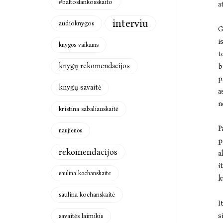
#baltoslankosskaito
a
interviu
audioknygos
G
i
knygos vaikams
t
knygų rekomendacijos
b
p
knygų savaitė
a
n
kristina sabaliauskaitė
P
naujienos
p
rekomendacijos
a
i
saulina kochanskaite
k
saulina kochanskaitė
I
s
savaitės laimikis