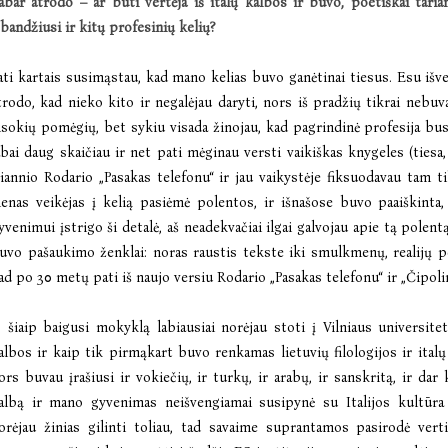
abar atrodo –
ar būti vertėja iš italų
kalbos ir buvo, poeti
škai tari
šbandžiusi ir kitų profesinių
keli
ų?
ati kartais susimąstau, kad mano kelias buvo ganėtinai tiesus. Esu išve
trodo, kad nieko kito ir negalėjau daryti, nors iš pradžių tikrai nebuv
isokių pomėgių, bet sykiu visada žinojau, kad pagrindinė profesija bus
abai daug skaičiau ir net pati mėginau versti vaikiškas knygeles (tiesa
iannio Rodario „Pasakas telefonu“ ir jau vaikystėje fiksuodavau tam t
ienas veikėjas į kelią pasiėmė polentos, ir išnašose buvo paaiškinta
yvenimui įstrigo ši detalė, aš neadekvačiai ilgai galvojau apie tą polentą
uvo pašaukimo ženklai: noras raustis tekste iki smulkmenų, realijų p
ad po 30 metų pati iš naujo versiu Rodario „Pasakas telefonu“ ir „Čipoli
 šiaip baigusi mokyklą labiausiai norėjau stoti į Vilniaus universite
albos ir kaip tik pirmąkart buvo renkamas lietuvių filologijos ir italų 
ors buvau įrašiusi ir vokiečių, ir turkų, ir arabų, ir sanskritą, ir dar 
albą ir mano gyvenimas neišvengiamai susipynė su Italijos kultūra i
orėjau žinias gilinti toliau, tad savaime suprantamos pasirodė ve