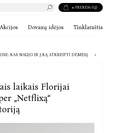
0
PREKĖS(-IŲ)
Akcijos
Dovanų idėjos
Tinklaraštis
YGŲ LENTYNOSE: KAS NAUJO IR Į KĄ ATKREIPTI DĖMESĮ
ais laikais Florijai
per „Netflixą“
toriją