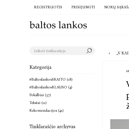
REGISTRUOTIS
PRISIJUNGTI
NORŲ SĄRAŠ
„V KAIP 
Kategorija
2
#BaltoslankosSKAITO (18)
#BaltoslankosKLAUSO (4)
Pokalbiai (37)
Tekstai (11)
Rekomendacijos (41)
Tinklaraščio archyvas