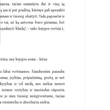
naujiena, tačiau sumaišyta dar ir visų jų
ą jau iš pat pradžių, kūrinys gali apsunkti
šamam ir tiesiog skaityti. Tada paprastai ir
vo tai, už ką autorius buvo giriamas, bet
nepadaryti klaidų“, – sako knygos vertėja L.
uktūra, nes knygos esmė – kitur.
a labai vertinamos. Šiandieninis pasaulis
smus, įvykius, pripažinimą, greitą ar net
 skyrybas ir vėl meilę, nes niekas nenori
ra šeimos vertybės ir nuoširdus rūpestis
 be jo mes tiesiog neišgyventume, tačiau
 vieninteliu ir absoliučiu siekiu.