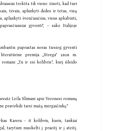
abiausiai trokšta tik vieno: žinoti, kad turi
ais, tėvais, aplankyti dėdes ir tetas, visų
s, aplankyti švenčiančius, visus apkabinti,
aprasčiausiai gyventi“, – sako Italijoje
ambantis paprastas noras tiesiog gyventi
 literatūrine premija „Strega“ 2020 m.
omane „Tu ir esi kolibris“, kurį išleido
ureatė Leïla Slimani apie Veronesi romaną
ane pravirkdė tarsi mažą mergaičiukę.“
as Karera – it kolibris, kuris, tankiai
, tarytum nusikelti į praeitį ir į ateitį.