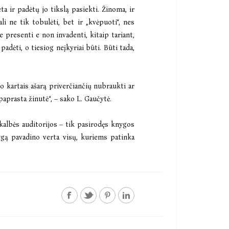
a ir padėtų jo tikslą pasiekti. Žinoma, ir
li ne tik tobulėti, bet ir „kvėpuoti“, nes
 presenti e non invadenti, kitaip tariant,
adėti, o tiesiog neįkyriai būti. Būti tada,
o kartais ašarą priverčiančių nubraukti ar
paprasta žinutė“, – sako L. Gaučytė.
akalbės auditorijos – tik pasirodęs knygos
ygą pavadino verta visų, kuriems patinka