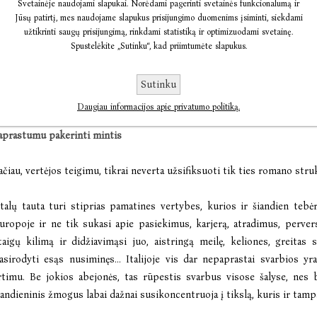
Svetainėje naudojami slapukai. Norėdami pagerinti svetainės funkcionalumą ir
inutę, tada laišką, vėl pasakojimą, elektroninį laišką... Tai jokia 
Jūsų patirtį, mes naudojame slapukus prisijungimo duomenims įsiminti, siekdami
hronologinė tvarka. Jeigu labai stengsiesi suprasti eiliškumą, įvykių sek
užtikrinti saugų prisijungimą, rinkdami statistiką ir optimizuodami svetainę.
Spustelėkite „Sutinku“, kad priimtumėte slapukus.
r tapti painus. Paslaptis – negalvoti, nesistengti narplioti, pasiduoti ne
engvai išryškėja visas knygos paveikslas. Būtent kūrinio struktūra bu
aip pat ir tai, už ką kai kas jį peikė. Tikrai nelengva tokiame raizginyje 
Sutinku
aučytė.
Daugiau informacijos apie privatumo politiką.
aprastumu pakerinti mintis
ačiau, vertėjos teigimu, tikrai neverta užsifiksuoti tik ties romano str
Italų tauta turi stiprias pamatines vertybes, kurios ir šiandien tebėr
uropoje ir ne tik sukasi apie pasiekimus, karjerą, atradimus, perver
taigų kilimą ir didžiavimąsi juo, aistringą meilę, keliones, greitas
asirodyti esąs nusiminęs... Italijoje vis dar nepaprastai svarbios y
rtimu. Be jokios abejonės, tas rūpestis svarbus visose šalyse, nes
iandieninis žmogus labai dažnai susikoncentruoja į tikslą, kuris ir tampa