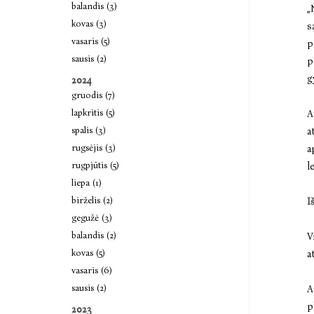
balandis (3)
„
kovas (3)
s
vasaris (5)
p
sausis (2)
p
g
2024
gruodis (7)
lapkritis (5)
A
spalis (3)
a
rugsėjis (3)
a
rugpjūtis (5)
l
liepa (1)
birželis (2)
I
gegužė (3)
balandis (2)
V
kovas (5)
a
vasaris (6)
sausis (2)
A
p
2023