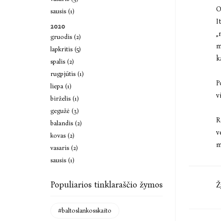
O
sausis (1)
I
2020
„
gruodis (2)
m
lapkritis (5)
k
spalis (2)
rugpjūtis (1)
P
liepa (1)
v
birželis (1)
gegužė (3)
R
balandis (2)
v
kovas (2)
m
vasaris (2)
sausis (1)
Populiarios tinklaraščio žymos
Ž
#baltoslankosskaito