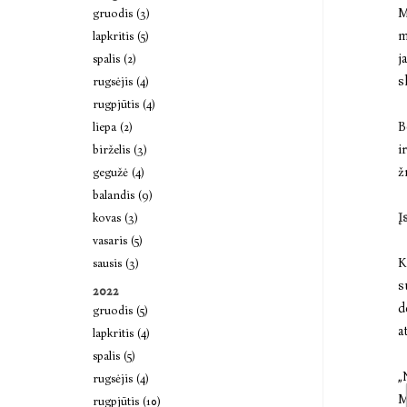
M
gruodis (3)
m
lapkritis (5)
j
spalis (2)
s
rugsėjis (4)
rugpjūtis (4)
B
liepa (2)
i
birželis (3)
ž
gegužė (4)
balandis (9)
Į
kovas (3)
vasaris (5)
K
sausis (3)
s
2022
d
gruodis (5)
a
lapkritis (4)
spalis (5)
„
rugsėjis (4)
M
rugpjūtis (10)