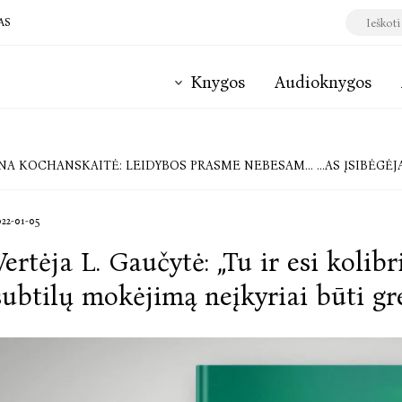
AS
Knygos
Audioknygos
 KOCHANSKAITĖ: LEIDYBOS PRASME NEBESAME EUROPOS UŽKAMPIS
ILIUSTRATORIŲ K
022-01-05
Vertėja L. Gaučytė: „Tu ir esi kolib
subtilų mokėjimą neįkyriai būti gr