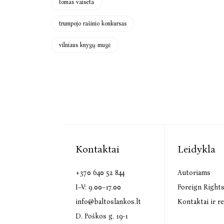
tomas vaiseta
trumpojo rašinio konkursas
vilniaus knygų mugė
Kontaktai
Leidykla
+370 640 52 844
Autoriams
I–V: 9.00–17.00
Foreign Right
info@baltoslankos.lt
Kontaktai ir re
D. Poškos g. 19-1