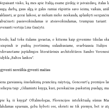
Nepaisant visko, ką mes apie Italiją esame girdėję ir įsivaizdavę, italas l
augų darbą, gaus algą ir galės ramiai rūpintis savo šeima, vaikais, anūk
aklausti, ar gerai laikosi, ar niekam nieko neskauda, aplankyti sergančiu
abučiuoti pasisveikindamas ir atsisveikindamas, trumpiau tariant: p
yvenanti vertėja Lina Gaučytė.
trodo, kad toks italams įprastas, o kitiems kaip gyvenimo tikslas sk
tsispindi ir puikių įvertinimų sulaukusiame, svarbiausia Italijos
pdovanotame įspūdingos literatūrinės architektūros Sandro Veronesi r
eidykla „Baltos lankos“.
šgyventi nereiškia gyventi mažiau
iena garsiausių šiuolaikinių prancūzų rašytojų, Goncourtʼų premijos la
tsiliepia taip: „Giliamintė knyga, kuri, perskaičius paskutinį puslapį, m
pie ką ši knyga? Oftalmologas, Florencijos intelektualų sūnus Mark
lakdamas sparnais, geba kyboti ore, skristi ne tik pirmyn, bet ir atgal