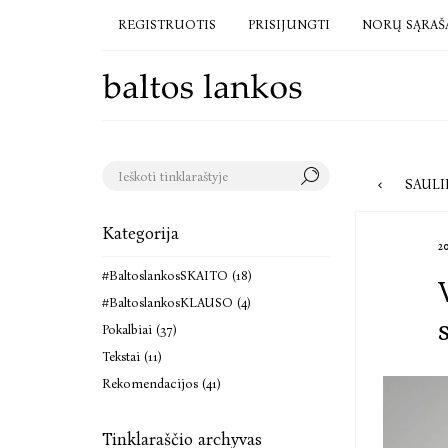
REGISTRUOTIS
PRISIJUNGTI
NORŲ SĄRAŠ
SAULINA
Kategorija
2
#BaltoslankosSKAITO (18)
#BaltoslankosKLAUSO (4)
Pokalbiai (37)
Tekstai (11)
Rekomendacijos (41)
Tinklaraščio archyvas