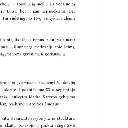
čių, ir absoliučių meilių. Jis veda ne tą
erį, Luizą, bet ji jam nepasiekiama. Dar
Itin sudėtingi jo tėvų santykiai nulemia
kinta, jis išlieka ramus ir su tykia narsa
jimas – išmintinga meditacija apie šeimą,
sią įmanomą gyvenimą iš geriausiųjų.
roje iš įvairiausių kasdienybės detalių
 kolorite ištįstantis nuo XX a. septintojo
io taškų sušvytės Marko Kareros gebėjimo
džin, reiškiančiu Ateities Žmogus.
kitų išskirianti savybė yra jo struktūra.
o: skaitai pasakojimą, paskui staiga SMS