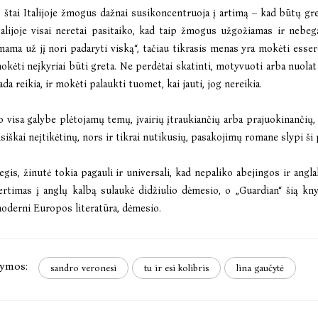
 štai Italijoje žmogus dažnai susikoncentruoja į artimą – kad būtų gret
talijoje visai neretai pasitaiko, kad taip žmogus užgožiamas ir nebega
mama už jį nori padaryti viską“, tačiau tikrasis menas yra mokėti essere
okėti neįkyriai būti greta. Ne perdėtai skatinti, motyvuoti arba nuolat p
ada reikia, ir mokėti palaukti tuomet, kai jauti, jog nereikia.
o visa galybe plėtojamų temų, įvairių įtraukiančių arba prajuokinančių, 
isiškai neįtikėtinų, nors ir tikrai nutikusių, pasakojimų romane slypi ši 
egis, žinutė tokia pagauli ir universali, kad nepaliko abejingos ir angl
ertimas į anglų kalbą sulaukė didžiulio dėmesio, o „Guardian“ šią kn
oderni Europos literatūra, dėmesio.
ymos:
sandro veronesi
tu ir esi kolibris
lina gaučytė