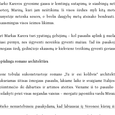
arko Kareros gyvenime gausu ir lemtingų sutapimų, ir siaubingų netek
oterį, Mariną, kuri jam neištikima. Iš visos širdies myli kitą mot
aunystėje netenka sesers, o brolis daugybę metų atsisako bendrauti. 
kausmingus visos šeimos likimus.
et Markas Karera turi ypatingą gebėjimą – kol pasaulis aplink jį nuolat 
riasi pirmyn, nes išgyventi nereiškia gyventi mažiau. Tad šis pasako
mogaus širdį, gedinčiojo skausmą ir kiekvieno troškimą gyventi geriau
spūdinga romano architektūra
one tobulai sukonstruotoje romano „Tu ir esi kolibris“ architektū
ukuriamas ištisas žmogaus pasaulis, lakiame laike ir svaigiame Italijos
ešimtmečio iki dabarties ir artimos ateities. Viename iš to pasaul
tsilaikyti prieš visas negandas vaisius – mergaitė japonišku vardu Mirai
Nieko nenustebinsiu pasakydama, kad labiausiai šį Veronesi kūrinį iš 
anau, autorius sąmoningai pasirinko skaitytoją nustebinti būtent tu