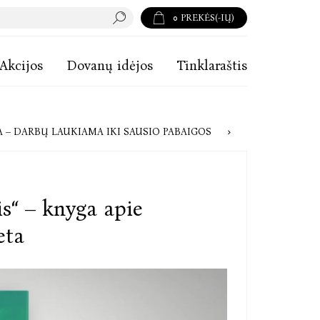
0
PREKĖS(-IŲ)
Akcijos
Dovanų idėjos
Tinklaraštis
ONKURSAS ĮSIBĖGĖJA – DARBŲ LAUKIAMA IKI SAUSIO PABAIGOS
ris“ – knyga apie
eta