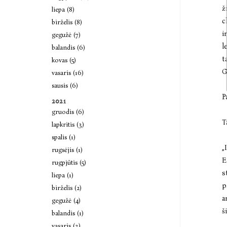
ž
liepa (8)
c
birželis (8)
i
gegužė (7)
l
balandis (6)
t
kovas (5)
G
vasaris (16)
sausis (6)
P
2021
gruodis (6)
T
lapkritis (3)
spalis (1)
„
rugsėjis (1)
E
rugpjūtis (5)
s
liepa (1)
p
birželis (2)
a
gegužė (4)
š
balandis (1)
vasaris (3)