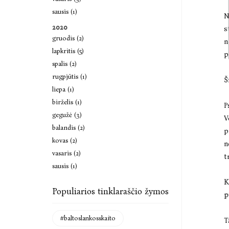
sausis (1)
N
2020
s
gruodis (2)
n
lapkritis (5)
p
spalis (2)
rugpjūtis (1)
Š
liepa (1)
birželis (1)
P
gegužė (3)
V
balandis (2)
p
kovas (2)
n
vasaris (2)
t
sausis (1)
K
Populiarios tinklaraščio žymos
p
#baltoslankosskaito
T