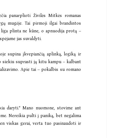
čia panarplioti Živilės Mitkės romanas
ygų mugėje. Tai pirmoji ilgai brandintos
 liga plinta ne kūne, o apnuodija protą –
spėjame jas suvaldyti.
je supina įkvepiančią aplinką, logiką ir
o siekiu suprasti ją kitu kampu – kalbant
alizavimo. Apie tai – pokalbis su romano
kia daryti.“ Mano nuomone, stovime ant
sme. Nereikia pulti į paniką, bet negalima
dien viskas gerai, verta tuo pasinaudoti ir