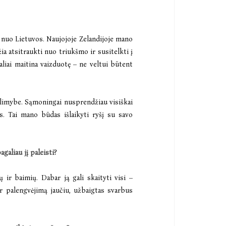
li nuo Lietuvos. Naujojoje Zelandijoje mano
ia atsitraukti nuo triukšmo ir susitelkti į
aliai maitina vaizduotę – ne veltui būtent
alimybe. Sąmoningai nusprendžiau visiškai
s. Tai mano būdas išlaikyti ryšį su savo
galiau jį paleisti?
ir baimių. Dabar ją gali skaityti visi –
ir palengvėjimą jaučiu, užbaigtas svarbus