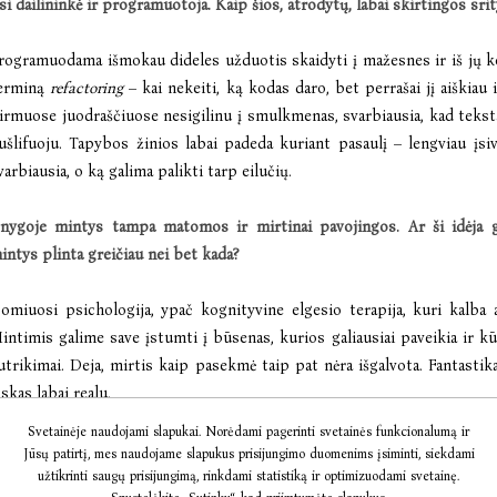
si dailininkė ir programuotoja. Kaip šios, atrodytų, labai skirtingos sri
rogramuodama išmokau dideles užduotis skaidyti į mažesnes ir iš jų k
erminą
refactoring
– kai nekeiti, ką kodas daro, bet perrašai jį aiškiau i
irmuose juodraščiuose nesigilinu į smulkmenas, svarbiausia, kad tekstas 
ušlifuoju. Tapybos žinios labai padeda kuriant pasaulį – lengviau įsiv
varbiausia, o ką galima palikti tarp eilučių.
nygoje mintys tampa matomos ir mirtinai pavojingos. Ar ši idėja gi
intys plinta greičiau nei bet kada?
omiuosi psichologija, ypač kognityvine elgesio terapija, kuri kalba 
intimis galime save įstumti į būsenas, kurios galiausiai paveikia ir k
utrikimai. Deja, mirtis kaip pasekmė taip pat nėra išgalvota. Fantastika
iskas labai realu.
Svetainėje naudojami slapukai. Norėdami pagerinti svetainės funkcionalumą ir
logis tavo knygoje – ne monstras, o idėjos. Ar galvojai apie social
Jūsų patirtį, mes naudojame slapukus prisijungimo duomenims įsiminti, siekdami
aniką?
užtikrinti saugų prisijungimą, rinkdami statistiką ir optimizuodami svetainę.