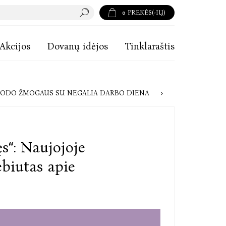
0
PREKĖS(-IŲ)
Akcijos
Dovanų idėjos
Tinklaraštis
MAS BE SUBTITRŲ IR „NEPRIVALOMAS“ VAKARĖLIS: KAIP ATRODO ŽMOGAUS SU NEGALIA DARBO DIENA
ęs“: Naujojoje
ebiutas apie