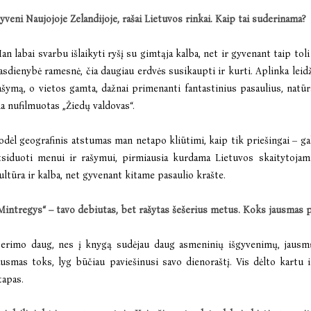
yveni Naujojoje Zelandijoje, rašai Lietuvos rinkai. Kaip tai suderinama?
an labai svarbu išlaikyti ryšį su gimtąja kalba, net ir gyvenant taip to
asdienybė ramesnė, čia daugiau erdvės susikaupti ir kurti. Aplinka leidž
ašymą, o vietos gamta, dažnai primenanti fantastinius pasaulius, natūr
ia nufilmuotas „Žiedų valdovas“.
odėl geografinis atstumas man netapo kliūtimi, kaip tik priešingai – g
tsiduoti menui ir rašymui, pirmiausia kurdama Lietuvos skaitytojam
ultūra ir kalba, net gyvenant kitame pasaulio krašte.
Mintregys“ – tavo debiutas, bet rašytas šešerius metus.
Koks jausmas pa
erimo daug, nes į knygą sudėjau daug asmeninių išgyvenimų, jausmų 
ausmas toks, lyg būčiau paviešinusi savo dienoraštį. Vis dėlto kartu 
tapas.