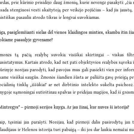
ardas, prie kūrinio prisidėjo daug žmonių, kurie nevengė pasakyti: „čia n
isada stengiuosi vesti skaitytoją per veikėjo pojūčius – kad jis jaustų,
istiškas pasaulis atrodo tikras ir lengvai suvokiamas.
iga, pasiglemžianti sielas dėl vienos klaidingos minties, skamba itin žia
okiame pasaulyje gyvename?
monės tą pačią realybę suvokia visiškai skirtingai – viskas fil
usistatymus. Kartais atrodo, kad net pati objektyvios realybės sąvoka im
ūrinyje norėjau parodyti, kad pavojus mus gali pasiekti vien per informac
same visiškai saugūs. Žmonės šiandien žūsta ar palūžta gavę prieigą prie
ocialinių tinklų „iššūkiai“ ar net dirbtinio intelekto sukelta psichozė.
nygoje sąmoningai sutirštinau spalvas ir pridėjau magijos, kad ši grės
Mintregys“ – pirmoji serijos knyga. Ar jau žinai, kur nuves ši istorija?
aip, tęsiniai jau parašyti. Norėjau, kad pirmoji dalis pasirodytų jau
laudijaus ir Helenos istorija turi pabaigą – iki jos dar laukia nemažai n