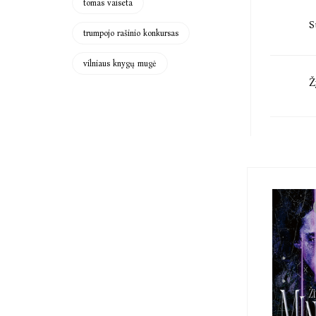
tomas vaiseta
S
trumpojo rašinio konkursas
vilniaus knygų mugė
Ž