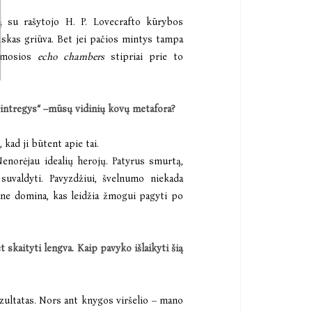
ą su rašytojo H. P. Lovecrafto kūrybos
viskas griūva. Bet jei pačios mintys tampa
namosios
echo chambers
stipriai prie to
intregys“ –mūsų vidinių kovų metafora?
kad ji būtent apie tai.
 Nenorėjau idealių herojų. Patyrus smurtą,
suvaldyti. Pavyzdžiui, švelnumo niekada
Mane domina, kas leidžia žmogui pagyti po
t skaityti lengva. Kaip pavyko išlaikyti šią
ezultatas. Nors ant knygos viršelio – mano