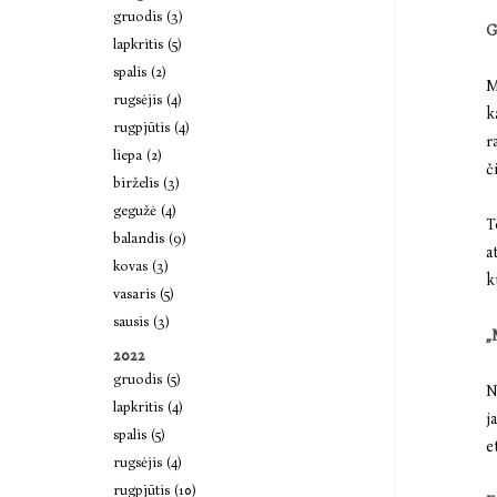
gruodis (3)
G
lapkritis (5)
spalis (2)
M
rugsėjis (4)
k
rugpjūtis (4)
r
liepa (2)
č
birželis (3)
gegužė (4)
T
balandis (9)
a
kovas (3)
k
vasaris (5)
sausis (3)
„
2022
gruodis (5)
N
lapkritis (4)
j
spalis (5)
e
rugsėjis (4)
rugpjūtis (10)