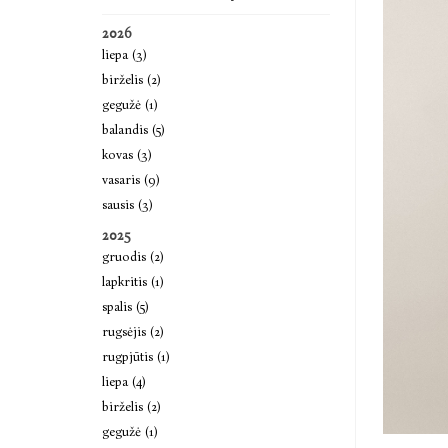
2026
liepa (3)
birželis (2)
gegužė (1)
balandis (5)
kovas (3)
vasaris (9)
sausis (3)
2025
gruodis (2)
lapkritis (1)
spalis (5)
rugsėjis (2)
rugpjūtis (1)
liepa (4)
birželis (2)
gegužė (1)