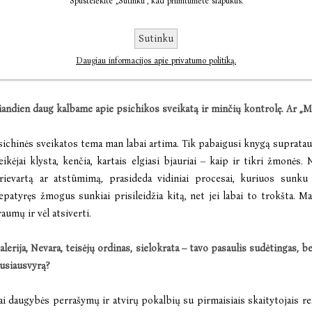
Spustelėkite „Sutinku“, kad priimtumėte slapukus.
orėjosi sukurti sunkiai apčiuopiamą
Lovecraftišką
grėsmę, susijusi
Sutinku
tilistika. Esu patyrusi, kad mintys būna paskutinis prieglobstis, kai 
esaugios, nebelieka kur trauktis. Informacijos „burbulai“ ir vadi
Daugiau informacijos apie privatumo politiką.
risideda – žmogaus sąmonė labai trapi.
iandien daug kalbame apie psichikos sveikatą ir minčių kontrolę.
Ar „M
sichinės sveikatos tema man labai artima. Tik pabaigusi knygą supratau, 
eikėjai klysta, kenčia, kartais elgiasi bjauriai – kaip ir tikri žmonės.
rievartą ar atstūmimą, prasideda vidiniai procesai, kuriuos sunku 
epatyręs žmogus sunkiai prisileidžia kitą, net jei labai to trokšta. 
raumų ir vėl atsiverti.
alerija, Nevara, teisėjų ordinas, sielokrata – tavo pasaulis sudėtingas, be
usiausvyrą?
ai daugybės perrašymų ir atvirų pokalbių su pirmaisiais skaitytojais r