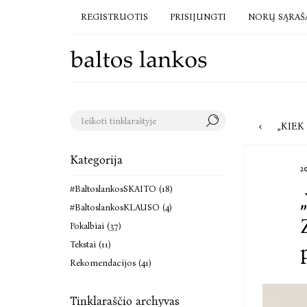
REGISTRUOTIS
PRISIJUNGTI
NORŲ SĄRAŠ
„KIEK ŽMO
Kategorija
2
#BaltoslankosSKAITO (18)
#BaltoslankosKLAUSO (4)
Pokalbiai (37)
Tekstai (11)
Rekomendacijos (41)
Tinklaraščio archyvas