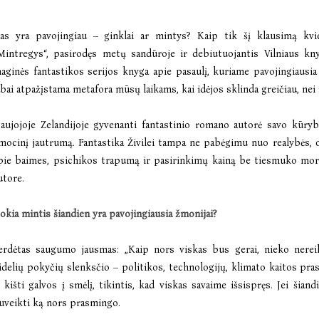
as yra pavojingiau – ginklai ar mintys? Kaip tik šį klausimą kvie
Mintregys“, pasirodęs metų sandūroje ir debiutuojantis Vilniaus kn
aginės fantastikos serijos knyga apie pasaulį, kuriame pavojingiausia
abai atpažįstama metafora mūsų laikams, kai idėjos sklinda greičiau, nei 
aujojoje Zelandijoje gyvenanti fantastinio romano autorė savo kūrybo
mocinį jautrumą. Fantastika Živilei tampa ne pabėgimu nuo realybės, 
pie baimes, psichikos trapumą ir pasirinkimų kainą be tiesmuko mor
utore.
okia mintis šiandien yra pavojingiausia žmonijai?
erdėtas saugumo jausmas: „Kaip nors viskas bus gerai, nieko nerei
idelių pokyčių slenksčio – politikos, technologijų, klimato kaitos pra
r kišti galvos į smėlį, tikintis, kad viskas savaime išsispręs. Jei šian
uveikti ką nors prasmingo.