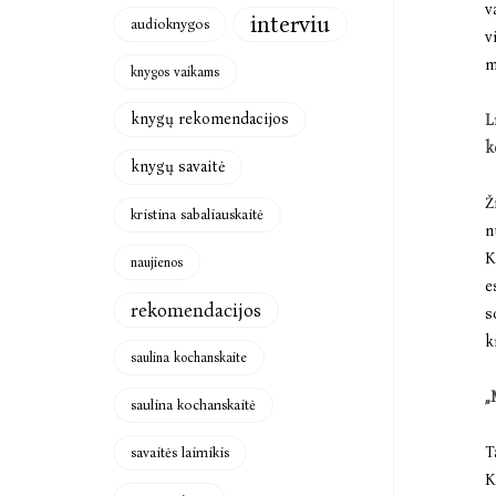
v
interviu
audioknygos
v
m
knygos vaikams
knygų rekomendacijos
L
k
knygų savaitė
Ž
kristina sabaliauskaitė
n
K
naujienos
e
rekomendacijos
s
k
saulina kochanskaite
„
saulina kochanskaitė
T
savaitės laimikis
K