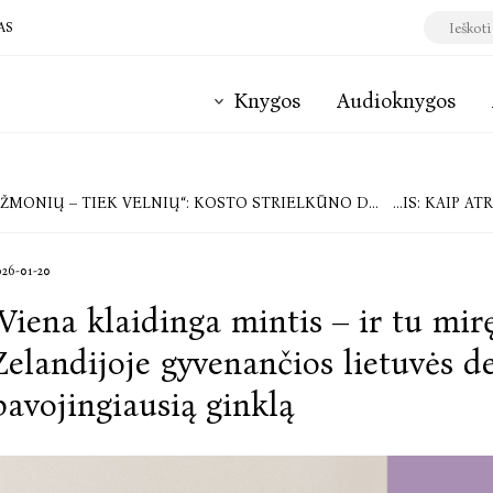
AS
Knygos
Audioknygos
NIŲ – TIEK VELNIŲ“: KOSTO STRIELKŪNO DETEKTYVAS APIE TAI, NUO KO NEPABĖGAMA
STIKLO DURYS, SUSIRINKI
026-01-20
„Viena klaidinga mintis – ir tu mir
Zelandijoje gyvenančios lietuvės d
pavojingiausią ginklą