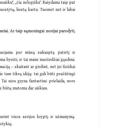
eaišku“, „čia nelogiška“. Rašydama taip pat
 uostytų, liestų kartu. Tuomet net ir labai
uriai. Ar taip sąmoningai norėjai parodyti,
truojama per mūsų sukauptą patirtį ir
a byrėti, ir tai mane nuoširdžiai gąsdina.
iją – skaitant ar girdint, net jei fiziškai
 tam tikrų idėjų: tai gali būti pražūtingi
 Tai nėra gryna fantastinė prielaida, nors
mė būtų matoma dar aiškiau.
 turint visos serijos kryptį ir užmanymą.
uotykių.