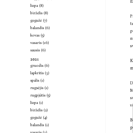
E
liepa (8)
birželis (8)
P
gegužė (7)
t
balandis (6)
p
kovas (5)
n
vasaris (16)
s
sausis (6)
2021
K
gruodis (6)
m
lapkritis (3)
spalis (1)
D
rugsėjis (1)
M
rugpjūtis (5)
s
liepa (1)
v
birželis (2)
gegužė (4)
B
balandis (1)
p
vasaris (3)