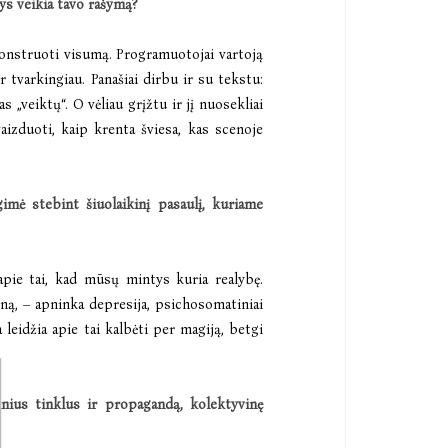
tys veikia tavo rašymą?
onstruoti visumą. Programuotojai vartoją
r tvarkingiau. Panašiai dirbu ir su tekstu:
„veiktų“. O vėliau grįžtu ir jį nuosekliai
aizduoti, kaip krenta šviesa, kas scenoje
mė stebint šiuolaikinį pasaulį, kuriame
apie tai, kad mūsų mintys kuria realybę.
ūną, – apninka depresija, psichosomatiniai
 leidžia apie tai kalbėti per magiją, betgi
inius tinklus ir
propagandą, kolektyvinę