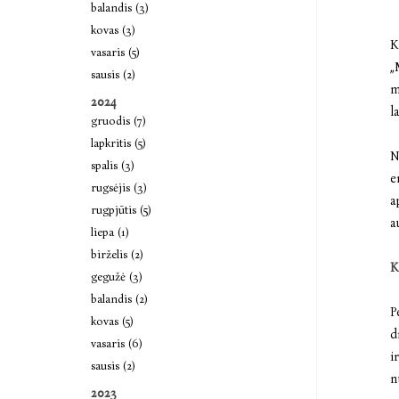
balandis (3)
kovas (3)
K
vasaris (5)
„
sausis (2)
m
2024
l
gruodis (7)
lapkritis (5)
N
spalis (3)
e
rugsėjis (3)
a
rugpjūtis (5)
a
liepa (1)
birželis (2)
K
gegužė (3)
balandis (2)
P
kovas (5)
d
vasaris (6)
i
sausis (2)
n
2023