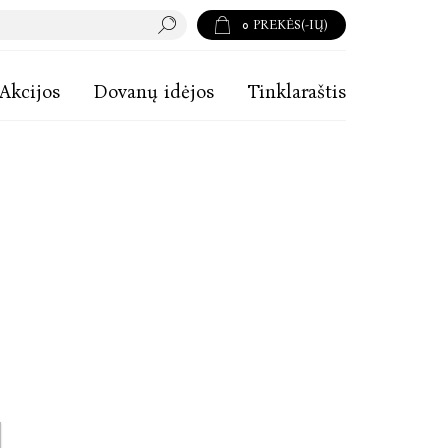
0
PREKĖS(-IŲ)
Akcijos
Dovanų idėjos
Tinklaraštis