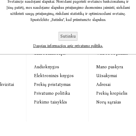
Svetainėje naudojami slapukai. Norėdami pagerinti svetainės funkcionalumą ir
Jūsų patirtį, mes naudojame slapukus prisijungimo duomenims įsiminti, siekdami
užtikrinti saugų prisijungimą, rinkdami statistiką ir optimizuodami svetainę.
Spustelėkite „Sutinku“, kad priimtumėte slapukus.
Sutinku
Daugiau informacijos apie privatumo politiką.
Informacija
Vartotojams
Audioknygos
Mano paskyra
s
Elektroninės knygos
Užsakymai
kvizitai
Prekių pristatymas
Adresai
Privatumo politika
Prekių krepšelis
Pirkimo taisyklės
Norų sąrašas