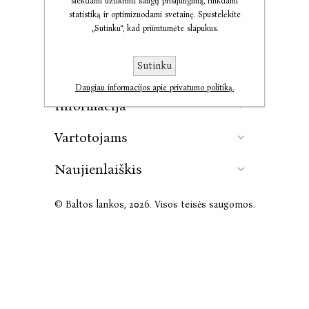
siekdami užtikrinti saugų prisijungimą, rinkdami
statistiką ir optimizuodami svetainę. Spustelėkite
„Sutinku“, kad priimtumėte slapukus.
Kontaktai
Sutinku
Leidykla
Daugiau informacijos apie privatumo politiką.
Informacija
Vartotojams
Naujienlaiškis
© Baltos lankos, 2026. Visos teisės saugomos.