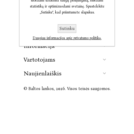
siekdami užtikrinti saugų prisijungimą, rinkdami
statistiką ir optimizuodami svetainę. Spustelėkite
„Sutinku“, kad priimtumėte slapukus.
Kontaktai
Sutinku
Leidykla
Daugiau informacijos apie privatumo politiką.
Informacija
Vartotojams
Naujienlaiškis
© Baltos lankos, 2026. Visos teisės saugomos.