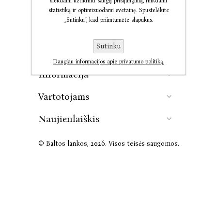
siekdami užtikrinti saugų prisijungimą, rinkdami
statistiką ir optimizuodami svetainę. Spustelėkite
„Sutinku“, kad priimtumėte slapukus.
Kontaktai
Sutinku
Leidykla
Daugiau informacijos apie privatumo politiką.
Informacija
Vartotojams
Naujienlaiškis
© Baltos lankos, 2026. Visos teisės saugomos.