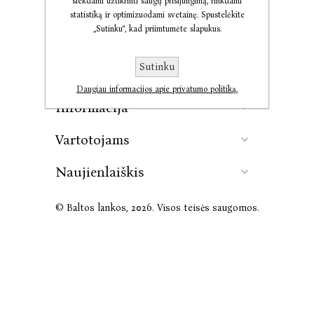
siekdami užtikrinti saugų prisijungimą, rinkdami
statistiką ir optimizuodami svetainę. Spustelėkite
„Sutinku“, kad priimtumėte slapukus.
Kontaktai
Sutinku
Leidykla
Daugiau informacijos apie privatumo politiką.
Informacija
Vartotojams
Naujienlaiškis
© Baltos lankos, 2026. Visos teisės saugomos.