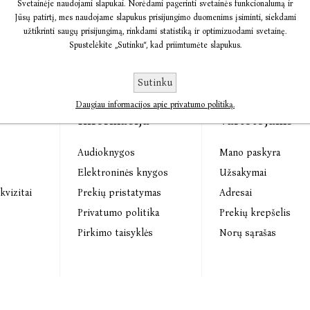
Svetainėje naudojami slapukai. Norėdami pagerinti svetainės funkcionalumą ir
Jūsų patirtį, mes naudojame slapukus prisijungimo duomenims įsiminti, siekdami
užtikrinti saugų prisijungimą, rinkdami statistiką ir optimizuodami svetainę.
Spustelėkite „Sutinku“, kad priimtumėte slapukus.
Sutinku
Daugiau informacijos apie privatumo politiką.
Informacija
Vartotojams
Audioknygos
Mano paskyra
s
Elektroninės knygos
Užsakymai
kvizitai
Prekių pristatymas
Adresai
Privatumo politika
Prekių krepšelis
Pirkimo taisyklės
Norų sąrašas