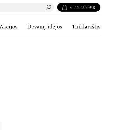
0
PREKĖS(-IŲ)
Akcijos
Dovanų idėjos
Tinklaraštis