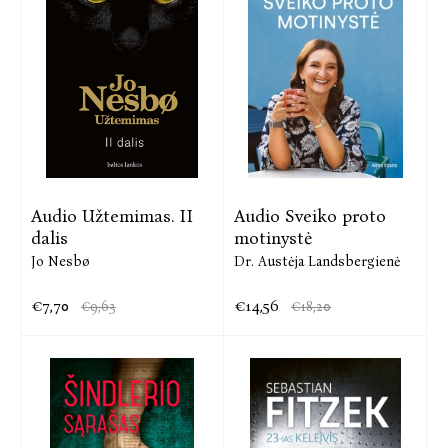
Audio Užtemimas. II
Audio Sveiko proto
dalis
motinystė
Jo Nesbø
Dr. Austėja Landsbergienė
€7,70
€14,56
€9,63
€18,20