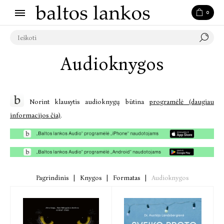
0
Audioknygos
Norint klausytis audioknygų būtina
programėlė (daugiau
informacijos čia)
.
Pagrindinis
|
Knygos
|
Formatas
|
Audioknygos