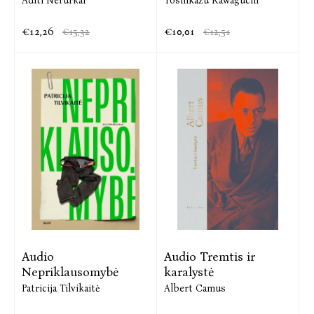
Aditi Nerurkar
Toshikazu Kawaguchi
€12,26
€10,01
€15,32
€12,51
Audio
Audio Tremtis ir
Nepriklausomybė
karalystė
Patricija Tilvikaitė
Albert Camus