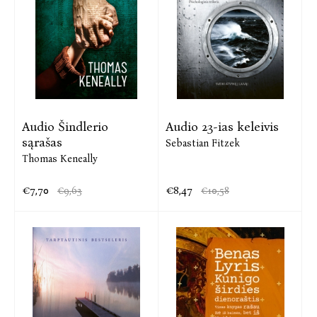
Audio Šindlerio
Audio 23-ias keleivis
sąrašas
Sebastian Fitzek
Thomas Keneally
€7,70
€8,47
€9,63
€10,58