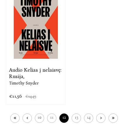
Audio Kelias į nelaisvę:
Rusija,
Timothy Snyder
€11,56
€14,45
10
11
12
13
14