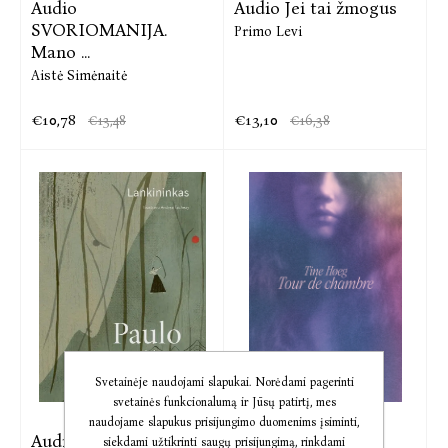
Audio
Audio Jei tai žmogus
SVORIOMANIJA.
Primo Levi
Mano ...
Aistė Simėnaitė
€10,78
€13,10
€13,48
€16,38
Svetainėje naudojami slapukai. Norėdami pagerinti
svetainės funkcionalumą ir Jūsų patirtį, mes
naudojame slapukus prisijungimo duomenims įsiminti,
Audio Lankininkas
Audio Tour de
siekdami užtikrinti saugų prisijungimą, rinkdami