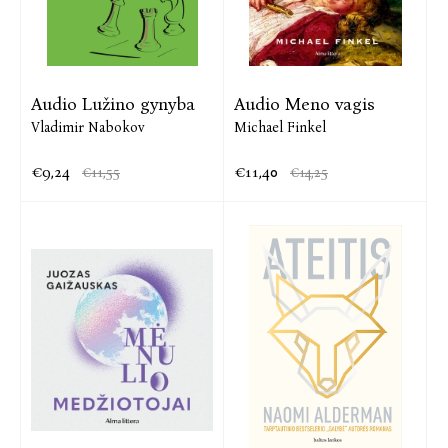
Audio Lužino gynyba
Audio Meno vagis
Vladimir Nabokov
Michael Finkel
€9,24
€11,40
€11,55
€14,25