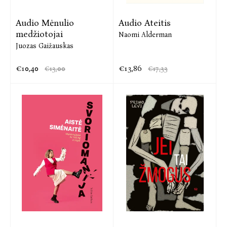
Audio Mėnulio
Audio Ateitis
medžiotojai
Naomi Alderman
Juozas Gaižauskas
€10,40
€13,86
€13,00
€17,33