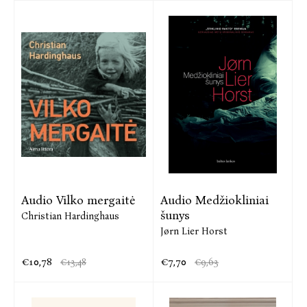
Audio Vilko mergaitė
Audio Medžiokliniai
šunys
Christian Hardinghaus
Jørn Lier Horst
€10,78
€7,70
€13,48
€9,63