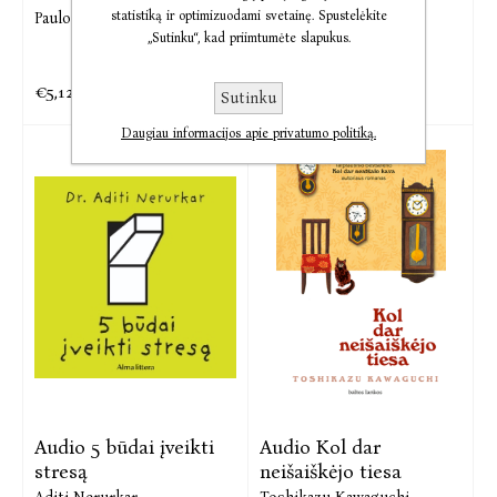
chambre
statistiką ir optimizuodami svetainę. Spustelėkite
Paulo Coelho
„Sutinku“, kad priimtumėte slapukus.
Tine Hoeg
€5,12
€7,63
€6,40
€9,53
Sutinku
Daugiau informacijos apie privatumo politiką.
Audio 5 būdai įveikti
Audio Kol dar
stresą
neišaiškėjo tiesa