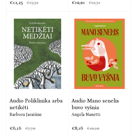
€12,25
€10,01
€15,32
€12,51
Audio Poliklinika arba
Audio Mano senelis
netikėti
buvo vyšnia
Barbora Jarašūnė
Angela Nanetti
€6,16
€8,16
€7,70
€10,20