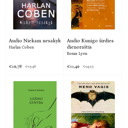
Audio Niekam nesakyk
Audio Kunigo širdies
dienoraštis
Harlan Coben
Benas Lyris
€10,78
€11,40
€13,48
€14,25