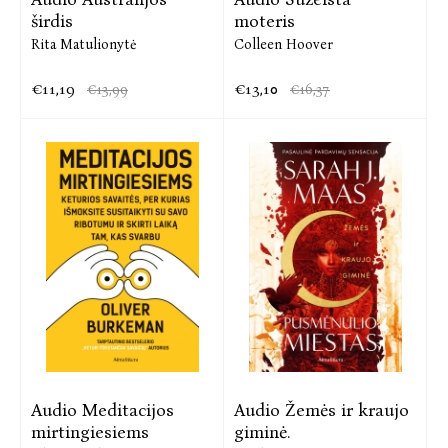
širdis
moteris
Rita Matulionytė
Colleen Hoover
€11,19
€13,10
€13,99
€16,37
Audio Meditacijos
Audio Žemės ir kraujo
mirtingiesiems
giminė.