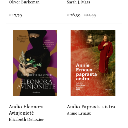
Oliver Burkeman
Sarah J. Maas
€17,79
€26,39
€32,99
Audio Eleonora
Audio Paprasta aistra
Avinjonietė
Annie Ernaux
Elizabeth DeLozier