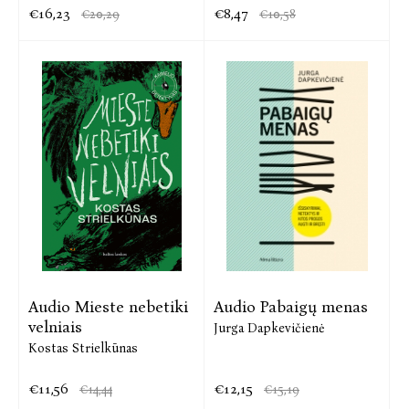
€16,23
€8,47
€20,29
€10,58
Audio Mieste nebetiki
Audio Pabaigų menas
velniais
Jurga Dapkevičienė
Kostas Strielkūnas
€11,56
€12,15
€14,44
€15,19