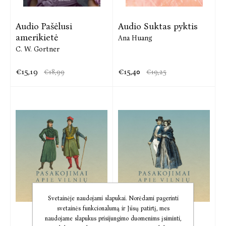
Audio Pašėlusi
Audio Suktas pyktis
amerikietė
Ana Huang
C. W. Gortner
€15,19
€15,40
€18,99
€19,25
Svetainėje naudojami slapukai. Norėdami pagerinti
svetainės funkcionalumą ir Jūsų patirtį, mes
naudojame slapukus prisijungimo duomenims įsiminti,