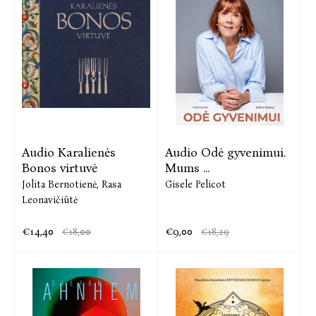
Audio Karalienės
Audio Odė gyvenimui.
Bonos virtuvė
Mums ...
Jolita Bernotienė,
Rasa
Gisele Pelicot
Leonavičiūtė
€14,40
€9,00
€18,00
€18,29