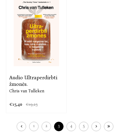
Audio Ultraperdirbti
žmonės.
Chris van Tulleken
€15,40
€19,25
1
2
3
4
5