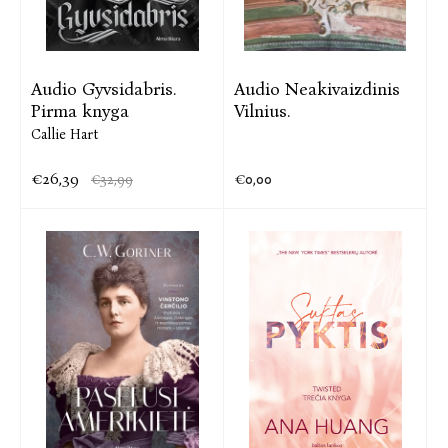
Audio Gyvsidabris.
Audio Neakivaizdinis
Pirma knyga
Vilnius.
Callie Hart
€26,39
€0,00
€32,99