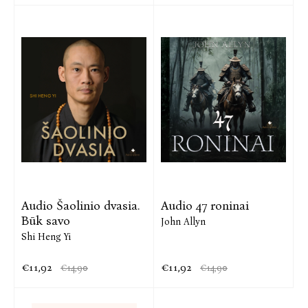
Audio Šaolinio dvasia.
Audio 47 roninai
Būk savo
John Allyn
Shi Heng Yi
€11,92
€11,92
€14,90
€14,90