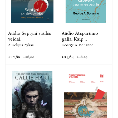
Audio Septyni saulės
Audio Atsparumo
veidai.
galia. Kaip ...
Aurelijus Zykas
George A. Bonanno
€12,80
€14,64
€16,00
€18,29