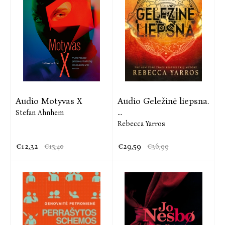
Audio Motyvas X
Audio Geležinė liepsna.
...
Stefan Ahnhem
Rebecca Yarros
€12,32
€29,59
€15,40
€36,99