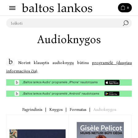
0
Audioknygos
Norint klausytis audioknygų būtina
programėlė (daugiau
informacijos čia)
.
Pagrindinis
|
Knygos
|
Formatas
|
Audioknygos