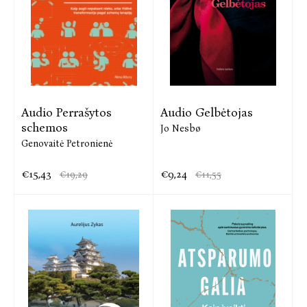
Audio Perrašytos
Audio Gelbėtojas
schemos
Jo Nesbø
Genovaitė Petronienė
€15,43
€9,24
€19,29
€11,55