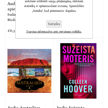
siekdami užtikrinti saugų prisijungimą, rinkdami
Audio Pasakojimai
Audio Pasakojimai
statistiką ir optimizuodami svetainę. Spustelėkite
apie Vilnių
apie Vilnių
„Sutinku“, kad priimtumėte slapukus.
Sudarytoja Zita
Sudarytoja Zita
Medišauskienė
Medišauskienė
Sutinku
€6,32
€6,32
€7,90
€7,90
Daugiau informacijos apie privatumo politiką.
Audio Australijos
Audio Sužeista