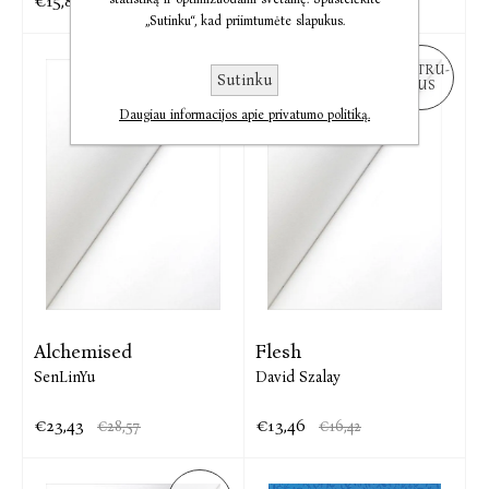
€15,81
€16,39
€19,28
€19,99
„Sutinku“, kad priimtumėte slapukus.
NETRU-
NETRU-
Sutinku
KUS
KUS
Daugiau informacijos apie privatumo politiką.
Alchemised
Flesh
SenLinYu
David Szalay
€23,43
€13,46
€28,57
€16,42