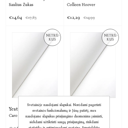
Saulius Žukas
Colleen Hoover
€14,64
€12,29
€17,85
€14,99
NETRU-
NETRU-
KUS
KUS
Svetainėje naudojami slapukai. Norėdami pagerinti
Yesteryear
Lights Out
svetainės funkcionalumą ir Jūsų patirtį, mes
Caro Claire Burke
Navessa Allen
naudojame slapukus prisijungimo duomenims įsiminti,
siekdami užtikrinti saugų prisijungimą, rinkdami
statistiką ir optimizuodami svetainę. Spustelėkite