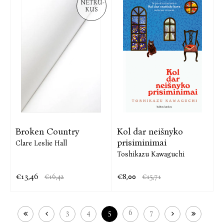
NETRU-
KUS
Broken Country
Kol dar neišnyko
prisiminimai
Clare Leslie Hall
Toshikazu Kawaguchi
€13,46
€8,00
€16,42
€15,71
3
4
5
6
7