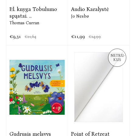
El. knyga Tobulumo
Audio Karalystė
spąstai. ...
Jo Nesbø
Thomas Curran
€9,31
€11,99
€11,64
€14,99
NETRU-
KUS
Gudrusis melsvys
Point of Retreat