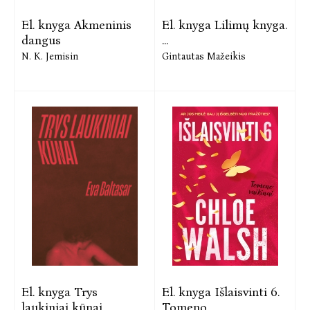
El. knyga Akmeninis
El. knyga Lilimų knyga.
dangus
...
N. K. Jemisin
Gintautas Mažeikis
El. knyga Trys
El. knyga Išlaisvinti 6.
laukiniai kūnai
Tomeno