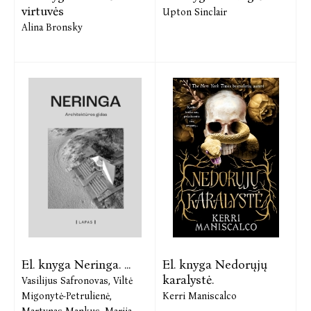
virtuvės
Upton Sinclair
Alina Bronsky
El. knyga Neringa. ...
El. knyga Nedorųjų
karalystė.
Vasilijus Safronovas,
Viltė
Migonytė-Petrulienė,
Kerri Maniscalco