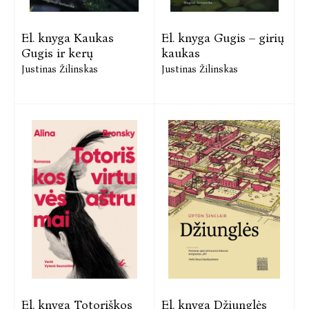
El. knyga Kaukas
El. knyga Gugis – girių
Gugis ir kerų
kaukas
Justinas Žilinskas
Justinas Žilinskas
El. knyga Totoriškos
El. knyga Džiunglės