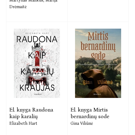
Martynas Mankus,
Marija
Drėmaitė
El. knyga Raudona
El. knyga Mirtis
kaip karalių
bernardinų sode
Elizabeth Hart
Gina Viliūnė