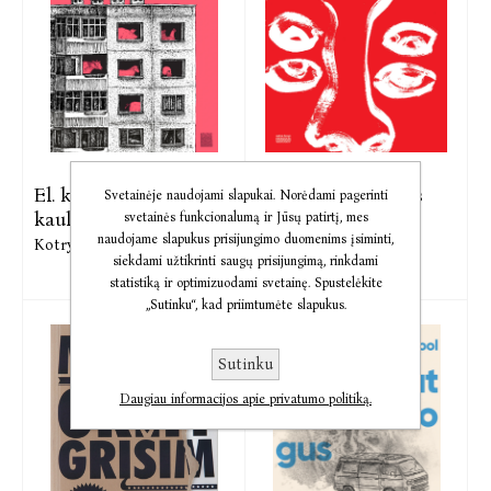
El. knyga Mylimi
El. knyga Sukeistas
Svetainėje naudojami slapukai. Norėdami pagerinti
kaulai
svetainės funkcionalumą ir Jūsų patirtį, mes
Kotryna Zylė
naudojame slapukus prisijungimo duomenims įsiminti,
Kotryna Zylė
siekdami užtikrinti saugų prisijungimą, rinkdami
statistiką ir optimizuodami svetainę. Spustelėkite
„Sutinku“, kad priimtumėte slapukus.
Sutinku
Daugiau informacijos apie privatumo politiką.