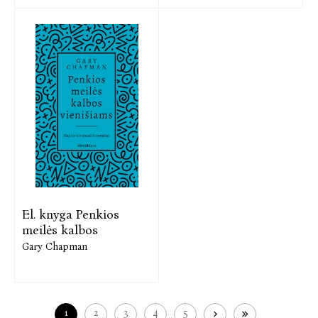
El. knyga Penkios
meilės kalbos
Gary Chapman
1
2
3
4
5