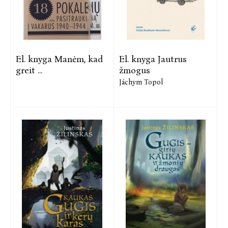
El. knyga Manėm, kad
El. knyga Jautrus
greit ...
žmogus
Jáchym Topol