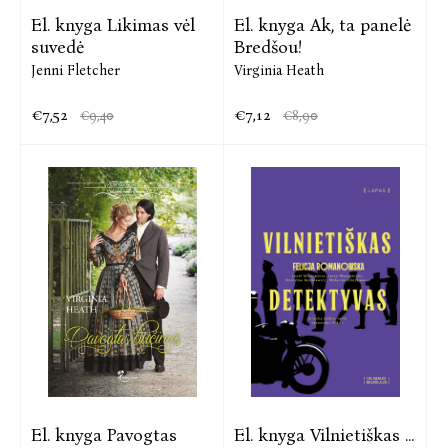
El. knyga Likimas vėl
El. knyga Ak, ta panelė
suvedė
Bredšou!
Jenni Fletcher
Virginia Heath
€7,52
€7,12
€9,40
€8,90
El. knyga Pavogtas
El. knyga Vilnietiškas ...