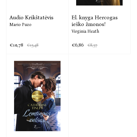
Audio Krikštatėvis
El. knyga Hercogas
ieško žmonos!
Mario Puzo
Virginia Heath
€10,78
€6,86
€13,48
€8,57