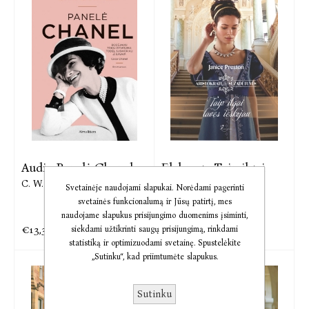
Audio Panelė Chanel
El. knyga Taip ilgai
tavęs ...
C. W. Gortner
Svetainėje naudojami slapukai. Norėdami pagerinti
Janice Preston
svetainės funkcionalumą ir Jūsų patirtį, mes
naudojame slapukus prisijungimo duomenims įsiminti,
€13,35
€6,86
€16,69
€8,57
siekdami užtikrinti saugų prisijungimą, rinkdami
statistiką ir optimizuodami svetainę. Spustelėkite
„Sutinku“, kad priimtumėte slapukus.
Sutinku