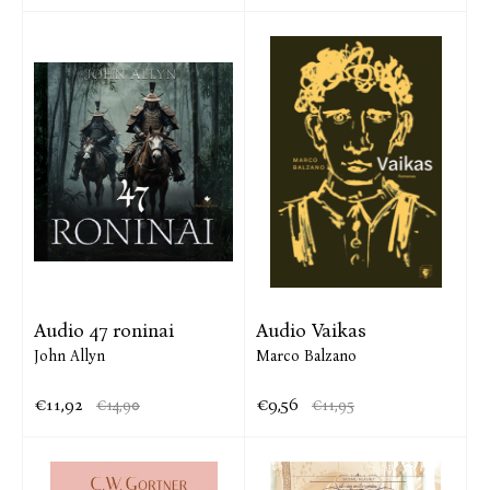
Audio 47 roninai
Audio Vaikas
John Allyn
Marco Balzano
€11,92
€9,56
€14,90
€11,95