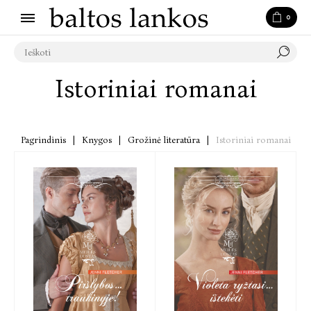
0
Istoriniai romanai
Pagrindinis
|
Knygos
|
Grožinė literatūra
|
Istoriniai romanai