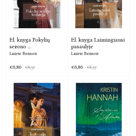
El. knyga Pokylių
El. knyga Laimingiausi
sezono ...
pasaulyje
Laurie Benson
Laurie Benson
€6,86
€6,86
€8,57
€8,57