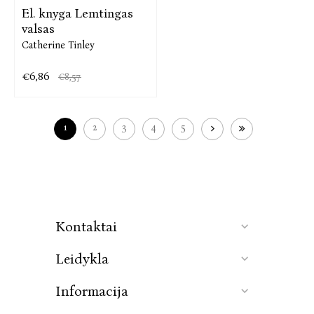
El. knyga Lemtingas
valsas
Catherine Tinley
€6,86
€8,57
1
2
3
4
5
Kontaktai
Leidykla
Informacija