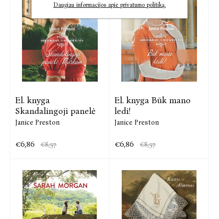
Daugiau informacijos apie privatumo politiką.
El. knyga
El. knyga Būk mano
Skandalingoji panelė
ledi!
Janice Preston
Janice Preston
€6,86
€6,86
€8,57
€8,57