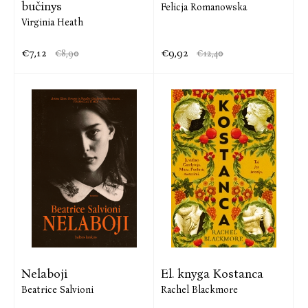
bučinys
Felicja Romanowska
Virginia Heath
€7,12
€9,92
€8,90
€12,40
Nelaboji
El. knyga Kostanca
Beatrice Salvioni
Rachel Blackmore