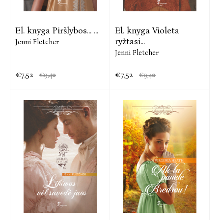
El. knyga Piršlybos... ...
El. knyga Violeta
ryžtasi...
Jenni Fletcher
Jenni Fletcher
€7,52
€7,52
€9,40
€9,40