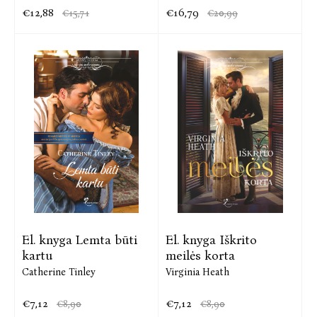
€12,88
€16,79
€15,71
€20,99
El. knyga Lemta būti
El. knyga Iškrito
kartu
meilės korta
Catherine Tinley
Virginia Heath
€7,12
€7,12
€8,90
€8,90