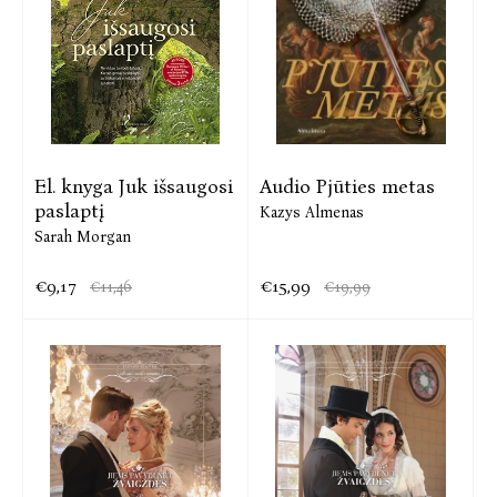
El. knyga Juk išsaugosi
Audio Pjūties metas
paslaptį
Kazys Almenas
Sarah Morgan
€9,17
€15,99
€11,46
€19,99