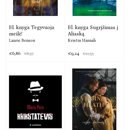
El. knyga Tegyvuoja
El. knyga Sugrįžimas į
meilė!
Aliaską
Laurie Benson
Kristin Hannah
€6,86
€9,24
€8,57
€11,55