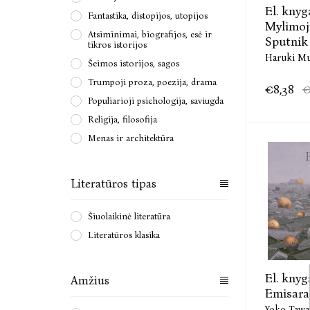
El. knyg
Fantastika, distopijos, utopijos
Mylimoj
Atsiminimai, biografijos, esė ir
Sputnik
tikros istorijos
Haruki M
Šeimos istorijos, sagos
Trumpoji proza, poezija, drama
€8,38
€
Populiarioji psichologija, saviugda
Religija, filosofija
Menas ir architektūra
Literatūros tipas
Šiuolaikinė literatūra
Literatūros klasika
El. knyg
Amžius
Emisara
Yoko Tawa