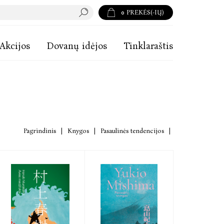
0
PREKĖS(-IŲ)
Akcijos
Dovanų idėjos
Tinklaraštis
Pagrindinis
|
Knygos
|
Pasaulinės tendencijos
|
Japonų, Japonijos literatūra