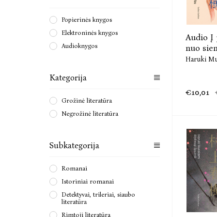
Popierinės knygos
Elektroninės knygos
Audio Į 
Audioknygos
nuo sien
Haruki M
Kategorija
€10,01
Grožinė literatūra
Negrožinė literatūra
Subkategorija
Romanai
Istoriniai romanai
Detektyvai, trileriai, siaubo
literatūra
Rimtoji literatūra