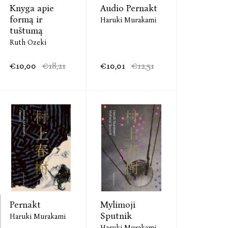
Knyga apie
Audio Pernakt
formą ir
Haruki Murakami
tuštumą
Ruth Ozeki
€10,00
€18,21
€10,01
€12,51
Pernakt
Mylimoji
Sputnik
Haruki Murakami
Haruki Murakami