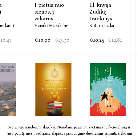
a
Į pietus nuo
El. knyga
i
sienos, į
Žudikų
vakarus
traukinys
urakami
Haruki Murakami
Kotaro Isaka
10,47
€10,90
€13,30
€10,25
€12,81
a
El. knyga Apie
Avies
Svetainėje naudojami slapukai. Norėdami pagerinti svetainės funkcionalumą ir
s
katiną, ...
medžioklė
Jūsų patirtį, mes naudojame slapukus prisijungimo duomenims įsiminti, siekdami
da
Sōsuke Natsukawa
Haruki Murakami