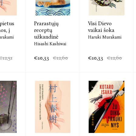
pietus
Prarastųjų
Visi Dievo
os, į
receptų
vaikai šoka
užkandinė
urakami
Haruki Murakami
Hisashi Kashiwai
€12,51
€10,33
€12,60
€10,33
€12,60