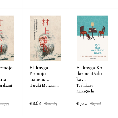
irmojo
El. knyga
El. knyga Kol
Pirmojo
dar neatšalo
ita
asmens ...
kava
urakami
Haruki Murakami
Toshikazu
Kawaguchi
11,55
€8,68
€10,85
€7,42
€9,28