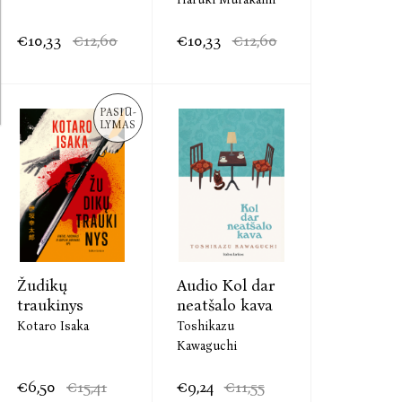
€10,33
€12,60
€10,33
€12,60
PASIŪ-
LYMAS
Žudikų
Audio Kol dar
traukinys
neatšalo kava
Kotaro Isaka
Toshikazu
Kawaguchi
€6,50
€15,41
€9,24
€11,55