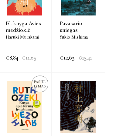
El. knyga Avies
Pavasario
medžioklė
sniegas
Haruki Murakami
Yukio Mishima
€8,84
€11,05
€12,63
€15,41
PASIŪ-
LYMAS