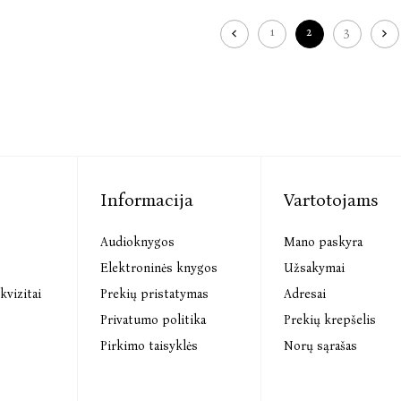
1
2
3
Informacija
Vartotojams
Audioknygos
Mano paskyra
s
Elektroninės knygos
Užsakymai
kvizitai
Prekių pristatymas
Adresai
Privatumo politika
Prekių krepšelis
Pirkimo taisyklės
Norų sąrašas