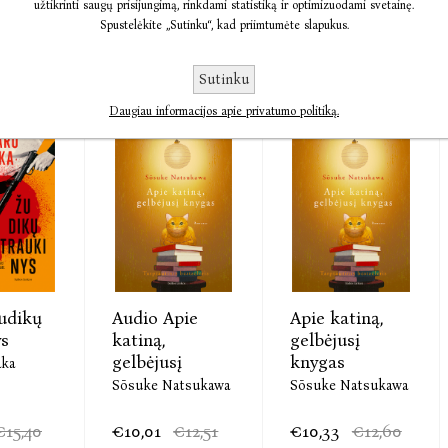
užtikrinti saugų prisijungimą, rinkdami statistiką ir optimizuodami svetainę.
Spustelėkite „Sutinku“, kad priimtumėte slapukus.
10,10
€8,38
€10,47
€10,90
€13,30
Sutinku
Daugiau informacijos apie privatumo politiką.
udikų
Audio Apie
Apie katiną,
ys
katiną,
gelbėjusį
gelbėjusį
knygas
aka
Sōsuke Natsukawa
Sōsuke Natsukawa
€15,40
€10,01
€12,51
€10,33
€12,60