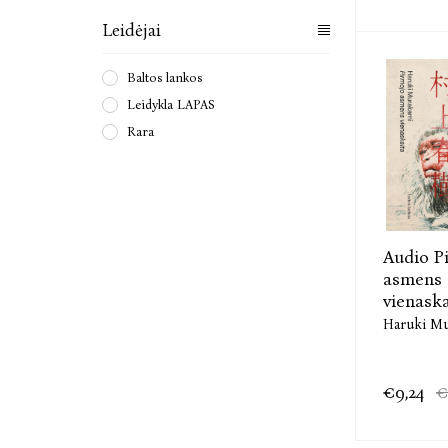
Leidėjai
Baltos lankos
Leidykla LAPAS
Rara
Audio P
asmens
vienaska
Haruki M
€9,24
€