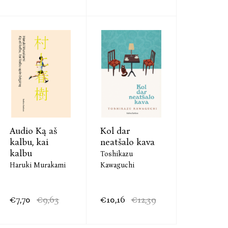
Audio Ką aš
Kol dar
kalbu, kai
neatšalo kava
kalbu
Toshikazu
Haruki Murakami
Kawaguchi
€7,70
€9,63
€10,16
€12,39