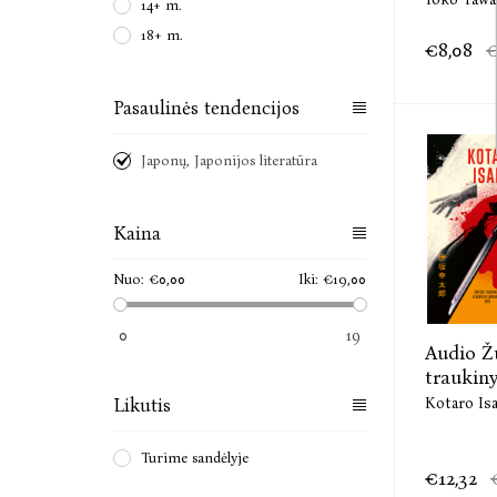
14+ m.
18+ m.
€8,08
€
Pasaulinės tendencijos
Japonų, Japonijos literatūra
Kaina
Nuo:
€0,00
Iki:
€19,00
0
19
Audio Ž
traukin
Likutis
Kotaro Is
Turime sandėlyje
€12,32