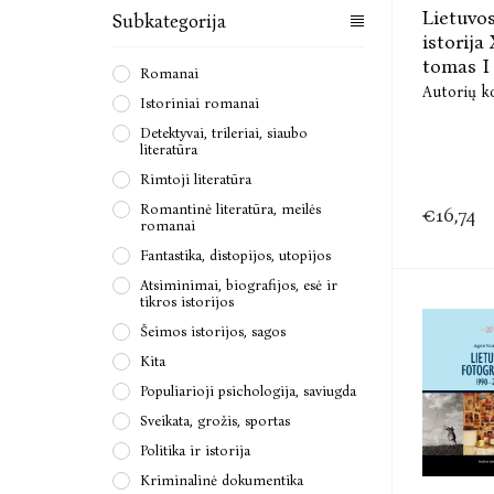
Lietuvo
Subkategorija
istorija 
tomas I .
Romanai
Autorių k
Istoriniai romanai
Detektyvai, trileriai, siaubo
literatūra
Rimtoji literatūra
Romantinė literatūra, meilės
€16,74
romanai
Fantastika, distopijos, utopijos
Atsiminimai, biografijos, esė ir
tikros istorijos
Šeimos istorijos, sagos
Kita
Populiarioji psichologija, saviugda
Sveikata, grožis, sportas
Politika ir istorija
Kriminalinė dokumentika