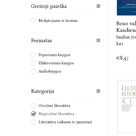
Greitoji paieška
Mokytojams ir tėvams
Boso va
Kasdienė 
Saulius Jov
Formatas
kiti
Popierinės knygos
€8,47
Elektroninės knygos
Audioknygos
Kategorija
Grožinė literatūra
Negrožinė literatūra
Literatūra vaikams ir jaunimui