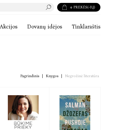
0
PREKĖS(-IŲ)
Akcijos
Dovanų idėjos
Tinklaraštis
Pagrindinis
|
Knygos
|
Negrožinė literatūra