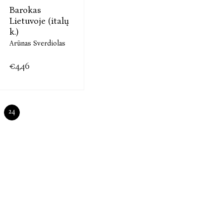
Barokas
Lietuvoje (italų
k.)
Arūnas Sverdiolas
€4,46
24