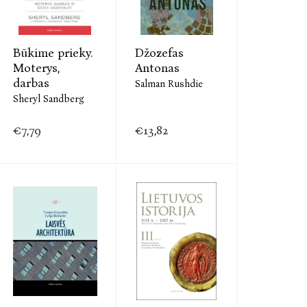
Būkime prieky.
Džozefas
Moterys,
Antonas
darbas
Salman Rushdie
Sheryl Sandberg
€7,79
€13,82