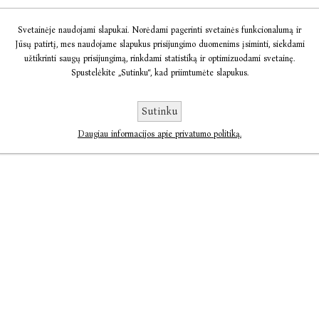
Svetainėje naudojami slapukai. Norėdami pagerinti svetainės funkcionalumą ir
Jūsų patirtį, mes naudojame slapukus prisijungimo duomenims įsiminti, siekdami
užtikrinti saugų prisijungimą, rinkdami statistiką ir optimizuodami svetainę.
Spustelėkite „Sutinku“, kad priimtumėte slapukus.
Sutinku
Daugiau informacijos apie privatumo politiką.