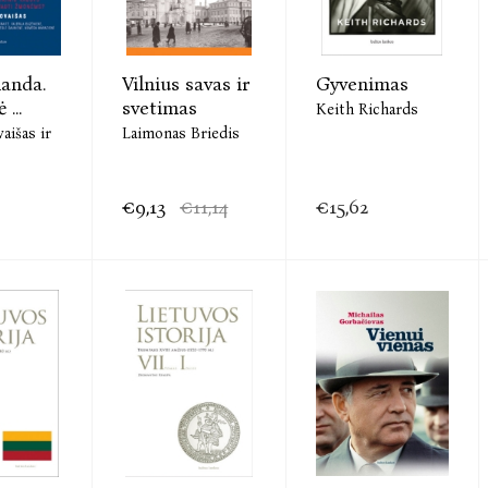
landa.
Vilnius savas ir
Gyvenimas
...
svetimas
Keith Richards
aišas ir
Laimonas Briedis
€9,13
€11,14
€15,62