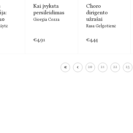
s
Kai įvyksta
Choro
ija:
persileidimas
dirigento
10
užrašai
Giorgia Cozza
šytė
Rasa Gelgotienė
€4,91
€4,44
20
21
22
23