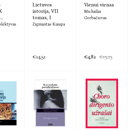
s
Lietuvos
Vienui vienas
X
istorija, VII
Michailas
..
tomas, I
Gorbačiovas
olektyvas
Zigmantas Kiaupa
€14,51
€4,82
€15,15