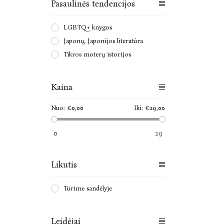
Pasaulinės tendencijos
LGBTQ+ knygos
Japonų, Japonijos literatūra
Tikros moterų istorijos
Kaina
Nuo:
€0,00
Iki:
€29,00
0
29
Likutis
Turime sandėlyje
Leidėjai