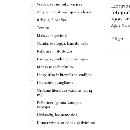
Verslas, ekonomika, karjera
Lietuvo
fotograf
Žinynai, enciklopedijos, žodynai
1990–20
Religija, filosofija
Agnė Naru
Tėvams
Maistas ir gėrimai
€8,70
Gamta, ekologija, klimato kaita
Kelionės ir atostogos
Pomėgiai, žaidimai, pramogos
Menas ir architektūra
Lingvistika ir literatūros studijos
Literatūra paaugliams
Grožinė literatūra vaikams (iki 14
m.)
Pažintinės (gamta, žmogus,
istorija)
Užduočių, lavinamosios
Konstravimo, erdvinės, spalvinimo