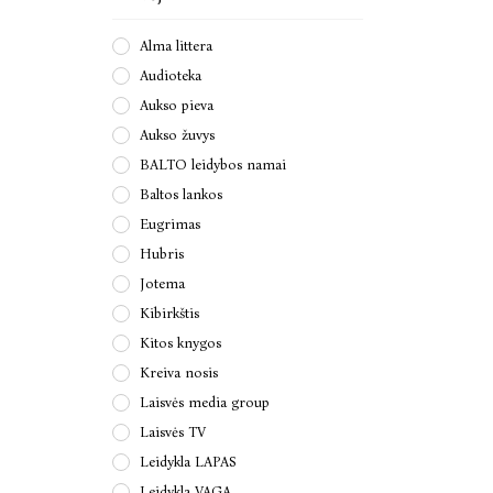
Alma littera
Audioteka
Aukso pieva
Aukso žuvys
BALTO leidybos namai
Baltos lankos
Eugrimas
Hubris
Jotema
Kibirkštis
Kitos knygos
Kreiva nosis
Laisvės media group
Laisvės TV
Leidykla LAPAS
Leidykla VAGA