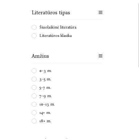
Literatūros tipas
Šiuolaikinė literatūra
Literatūros klasika
Amžius
0–3 m.
3–5 m.
5–7 m.
7–9 m.
10–13 m.
14+ m.
18+ m.