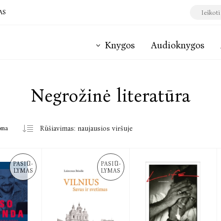
AS
Knygos
Audioknygos
Negrožinė literatūra
oma
PASIŪ-
PASIŪ-
LYMAS
LYMAS