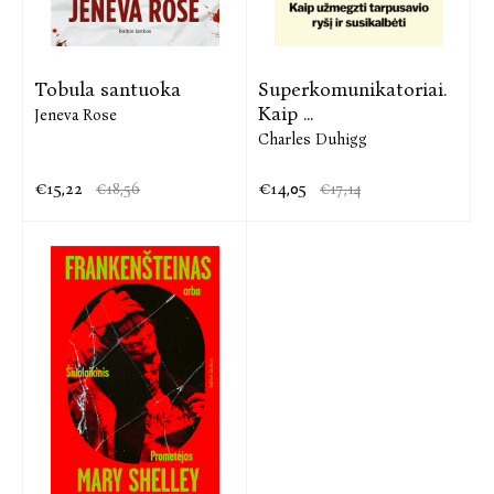
Tobula santuoka
Superkomunikatoriai.
Kaip ...
Jeneva Rose
Charles Duhigg
€15,22
€14,05
€18,56
€17,14