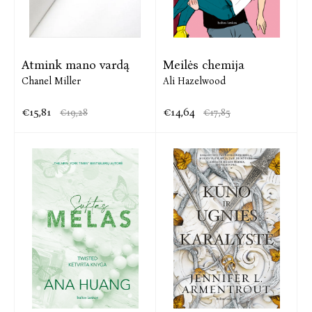
Atmink mano vardą
Meilės chemija
Chanel Miller
Ali Hazelwood
€15,81
€14,64
€19,28
€17,85