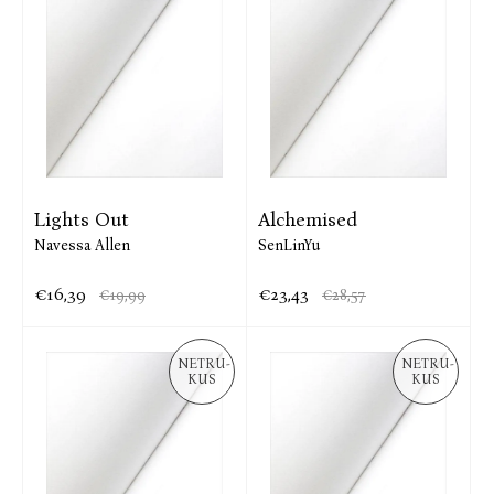
Lights Out
Alchemised
Navessa Allen
SenLinYu
€16,39
€23,43
€19,99
€28,57
NETRU-
NETRU-
KUS
KUS