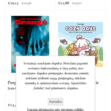
€10,13
€12,88
€12,36
€15,71
Svetainėje naudojami slapukai. Norėdami pagerinti
svetainės funkcionalumą ir Jūsų patirtį, mes
naudojame slapukus prisijungimo duomenims įsiminti,
siekdami užtikrinti saugų prisijungimą, rinkdami
Purpurinės upės
COZY DAYS. Miela ir
statistiką ir optimizuodami svetainę. Spustelėkite
jauki ...
Jean-Christophe Grangé
„Sutinku“, kad priimtumėte slapukus.
Coco Wyo
Sutinku
€13,47
€6,43
€16,42
€7,84
Daugiau informacijos apie privatumo politiką.