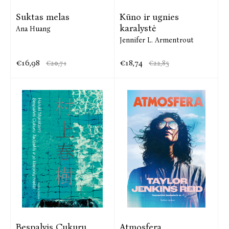
Suktas melas
Kūno ir ugnies
karalystė
Ana Huang
Jennifer L. Armentrout
€16,98
€18,74
€20,71
€22,85
Bespalvis Cukuru
Atmosfera