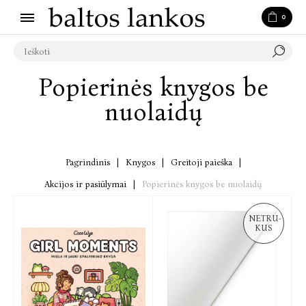
0
Popierinės knygos be
nuolaidų
Pagrindinis
|
Knygos
|
Greitoji paieška
|
Akcijos ir pasiūlymai
|
Popierinės knygos be nuolaidų
NETRU-
KUS