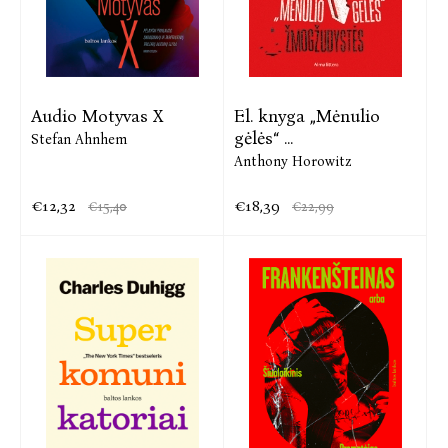
Audio Motyvas X
El. knyga „Mėnulio
gėlės“ ...
Stefan Ahnhem
Anthony Horowitz
€12,32
€18,39
€15,40
€22,99