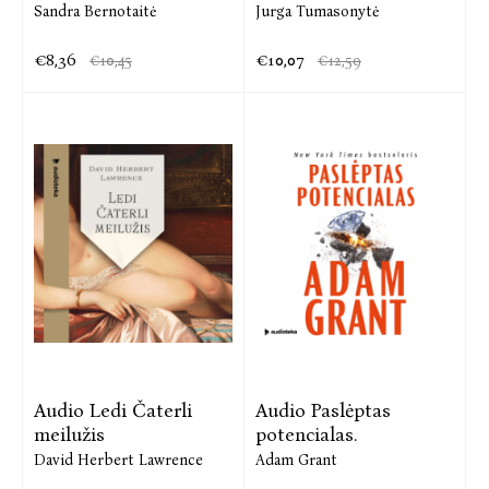
Sandra Bernotaitė
Jurga Tumasonytė
€8,36
€10,07
€10,45
€12,59
Audio Ledi Čaterli
Audio Paslėptas
meilužis
potencialas.
David Herbert Lawrence
Adam Grant