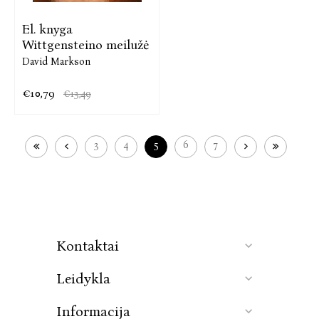
El. knyga
Wittgensteino meilužė
David Markson
€10,79
€13,49
3
4
5
6
7
Kontaktai
Leidykla
Informacija