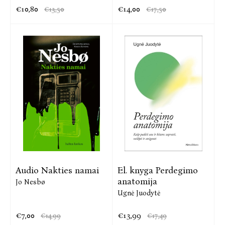
€10,80
€14,00
€13,50
€17,50
Audio Nakties namai
El. knyga Perdegimo
anatomija
Jo Nesbø
Ugnė Juodytė
€7,00
€13,99
€14,99
€17,49