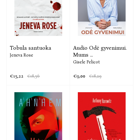
Tobula santuoka
Audio Odė gyvenimui.
Mums ...
Jeneva Rose
Gisele Pelicot
€15,22
€9,00
€18,56
€18,29