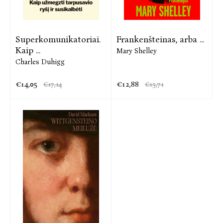
Superkomunikatoriai.
Frankenšteinas, arba ...
Kaip ...
Mary Shelley
Charles Duhigg
€14,05
€12,88
€17,14
€15,71