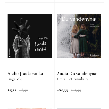
Audio Juoda ranka
Audio Du vandenynai
Jurga Vilė
Greta Lietuvninkaitė
€5,52
€10,39
€6,90
€12,99