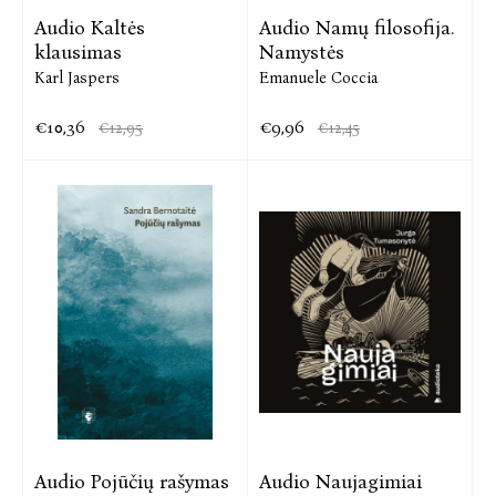
Audio Kaltės
Audio Namų filosofija.
klausimas
Namystės
Karl Jaspers
Emanuele Coccia
€10,36
€9,96
€12,95
€12,45
Audio Pojūčių rašymas
Audio Naujagimiai