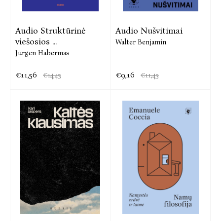
Audio Struktūrinė
Audio Nušvitimai
viešosios ...
Walter Benjamin
Jurgen Habermas
€11,56
€9,16
€14,45
€11,45