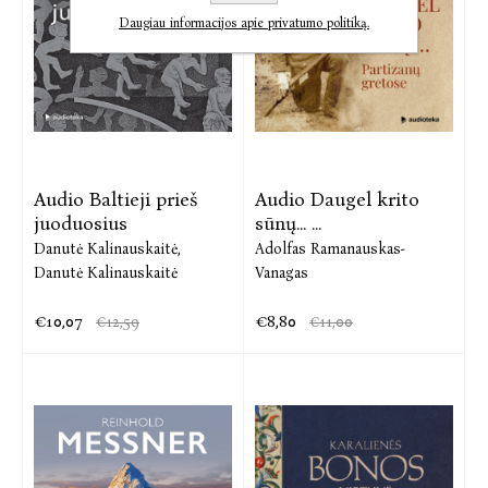
Daugiau informacijos apie privatumo politiką.
Audio Baltieji prieš
Audio Daugel krito
juoduosius
sūnų... ...
Danutė Kalinauskaitė,
Adolfas Ramanauskas-
Danutė Kalinauskaitė
Vanagas
€10,07
€8,80
€12,59
€11,00