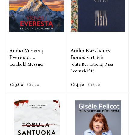
Audio Vienas į
Audio Karalienės
Everestą. ...
Bonos virtuvė
Reinhold Messner
Jolita Bernotienė,
Rasa
Leonavičiūtė
€13,60
€14,40
€17,00
€18,00