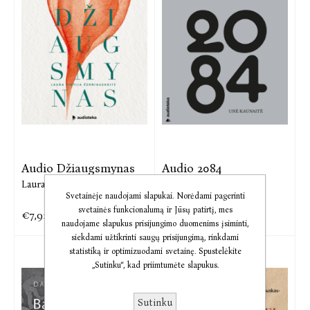
Audio Džiaugsmynas
Audio 2084
Laura Sintija Černiauskaitė
Unė Kaunaitė
Svetainėje naudojami slapukai. Norėdami pagerinti
svetainės funkcionalumą ir Jūsų patirtį, mes
€7,92
€10,39
€9,90
€12,99
naudojame slapukus prisijungimo duomenims įsiminti,
siekdami užtikrinti saugų prisijungimą, rinkdami
statistiką ir optimizuodami svetainę. Spustelėkite
„Sutinku“, kad priimtumėte slapukus.
Sutinku