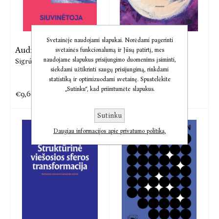
Svetainėje naudojami slapukai. Norėdami pagerinti
Audio Siuvinėtoja
Audio Pelynas,
svetainės funkcionalumą ir Jūsų patirtį, mes
mirkytas acetone
naudojame slapukus prisijungimo duomenims įsiminti,
Sigrún Pálsdóttir
siekdami užtikrinti saugų prisijungimą, rinkdami
Andrius Pulkauninkas
statistiką ir optimizuodami svetainę. Spustelėkite
„Sutinku“, kad priimtumėte slapukus.
€9,60
€8,00
€12,00
€10,00
Sutinku
Daugiau informacijos apie privatumo politiką.