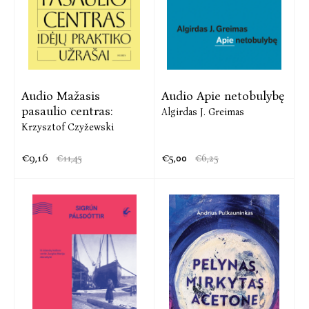
Audio Mažasis
Audio Apie netobulybę
pasaulio centras:
Algirdas J. Greimas
Krzysztof Czyžewski
€9,16
€5,00
€11,45
€6,25