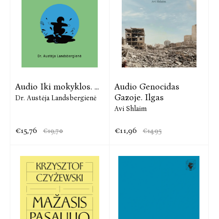
Audio Iki mokyklos. ...
Audio Genocidas
Gazoje. Ilgas
Dr. Austėja Landsbergienė
Avi Shlaim
€15,76
€11,96
€19,70
€14,95