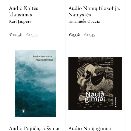
Audio Kaltės
Audio Namų filosofija.
klausimas
Namystės
Karl Jaspers
Emanuele Coccia
€10,36
€9,96
€12,95
€12,45
Audio Pojūčių rašymas
Audio Naujagimiai