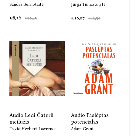
Sandra Bernotaitė
Jurga Tumasonytė
€8,36
€10,07
€10,45
€12,59
Audio Ledi Čaterli
Audio Paslėptas
meilužis
potencialas.
David Herbert Lawrence
Adam Grant