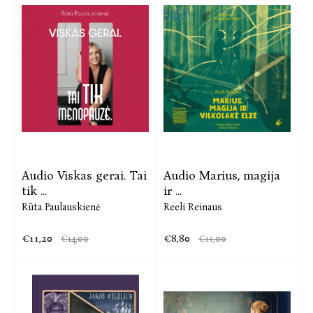
Audio Viskas gerai. Tai
Audio Marius, magija
tik ...
ir ...
Rūta Paulauskienė
Reeli Reinaus
€11,20
€8,80
€14,00
€11,00