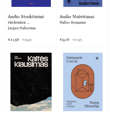
Audio Struktūrinė
Audio Nušvitimai
viešosios ...
Walter Benjamin
Jurgen Habermas
€11,56
€9,16
€14,45
€11,45