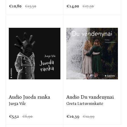
€10,80
€14,00
€13,50
€17,50
Audio Juoda ranka
Audio Du vandenynai
Jurga Vilė
Greta Lietuvninkaitė
€5,52
€10,39
€6,90
€12,99