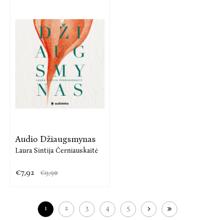
Audio Džiaugsmynas
Laura Sintija Černiauskaitė
€7,92
€9,90
1
2
3
4
5