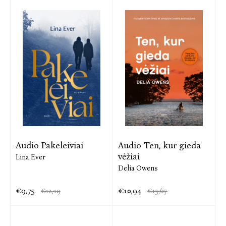
Audio Pakeleiviai
Audio Ten, kur gieda
vėžiai
Lina Ever
Delia Owens
€9,75
€10,94
€12,19
€13,67