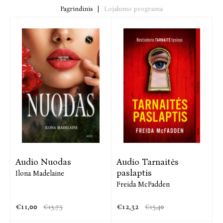
Pagrindinis
|
Lojalumo programa
Audio Nuodas
Audio Tarnaitės
paslaptis
Ilona Madelaine
Freida McFadden
€11,00
€12,32
€13,75
€15,40