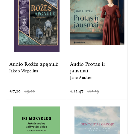
Audio Rožės apgaulė
Audio Protas ir
jausmai
Jakob Wegelius
Jane Austen
€7,20
€12,47
€9,00
€15,59