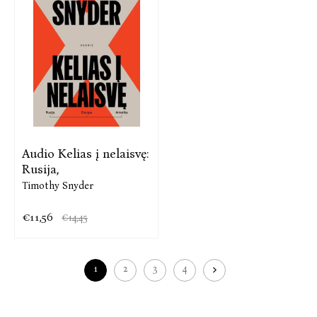
Audio Kelias į nelaisvę:
Rusija,
Timothy Snyder
€11,56
€14,45
1
2
3
4