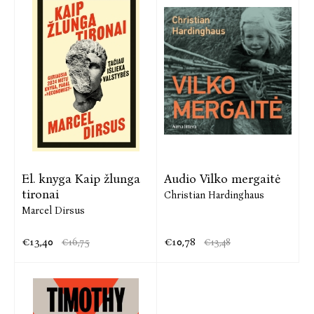
El. knyga Kaip žlunga
Audio Vilko mergaitė
tironai
Christian Hardinghaus
Marcel Dirsus
€13,40
€10,78
€16,75
€13,48