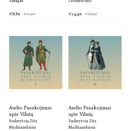
Vanagas
Leonavičiūtė
€8,80
€14,40
€11,00
€18,00
Audio Pasakojimai
Audio Pasakojimai
apie Vilnių
apie Vilnių
Sudarytoja Zita
Sudarytoja Zita
Medišauskienė
Medišauskienė