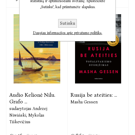
statistiką ir optimizuodami svetainę. Spustelėkite
„Sutinku“, kad priimtumėte slapukus.
Sutinku
Daugiau informacijos apie privatumo politiką.
Audio Kelionė Nilu.
Rusija be ateities: ...
Grafo ...
Masha Gessen
sudarytojas Andrzej
Niwiński,
Mykolas
Tiškevičius