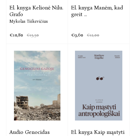
El. knyga Kelionė Nilu.
El. knyga Manėm, kad
Grafo
greit ...
Mykolas Tiškevičius
€10,80
€9,60
€13,50
€12,00
Audio Genocidas
El. knyga Kaip mąstyti