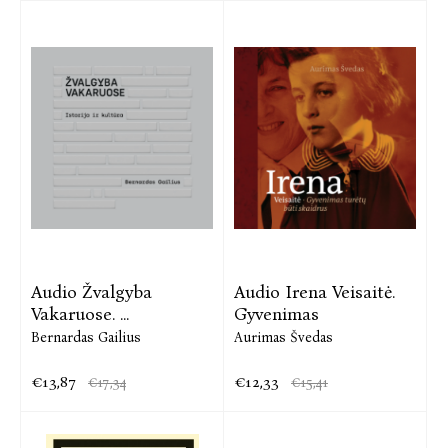
Audio Žvalgyba
Audio Irena Veisaitė.
Vakaruose. ...
Gyvenimas
Bernardas Gailius
Aurimas Švedas
€13,87
€12,33
€17,34
€15,41