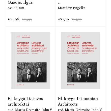
Gazoje. Ilgas
...
Avi Shlaim
Matthew Engelke
€11,96
€11,20
€14,95
€14,00
El. knyga Lietuvos
El. knyga Lithuanian
architektai
Architects
sud. Marija Drėmaitė, John V.
red. Marija Drėmaitė, John V.