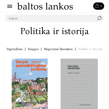
0
Politika ir istorija
Pagrindinis
|
Knygos
|
Negrožinė literatūra
|
Politika ir istorija