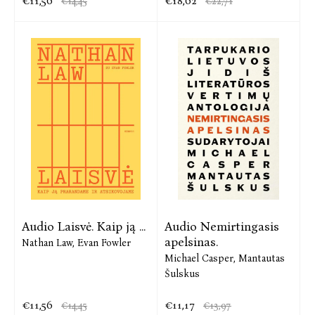
€11,56
€18,62
€14,45
€22,71
Audio Laisvė. Kaip ją ...
Audio Nemirtingasis
apelsinas.
Nathan Law,
Evan Fowler
Michael Casper,
Mantautas
Šulskus
€11,56
€11,17
€14,45
€13,97