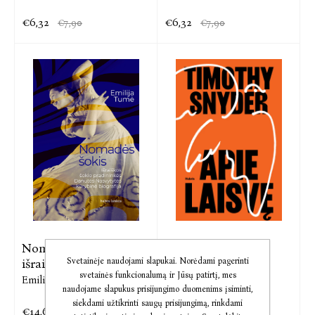
€6,32
€6,32
€7,90
€7,90
Nomadės šokis:
Audio Apie laisvę
išraiškos šokio
Svetainėje naudojami slapukai. Norėdami pagerinti
Timothy Snyder
svetainės funkcionalumą ir Jūsų patirtį, mes
Emilija Tumė
naudojame slapukus prisijungimo duomenims įsiminti,
siekdami užtikrinti saugų prisijungimą, rinkdami
€14,64
€11,56
€17,85
€14,45