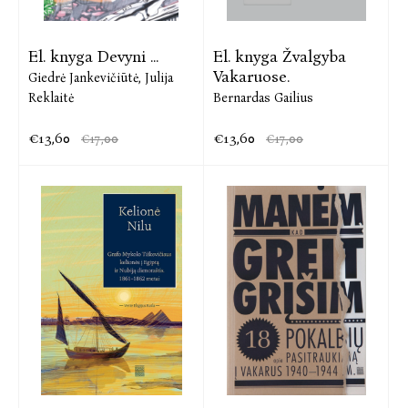
El. knyga Devyni ...
El. knyga Žvalgyba
Vakaruose.
Giedrė Jankevičiūtė,
Julija
Reklaitė
Bernardas Gailius
€13,60
€13,60
€17,00
€17,00