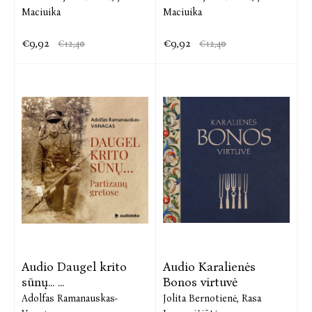
Maciuika
Maciuika
€9,92
€9,92
€12,40
€12,40
Audio Daugel krito
Audio Karalienės
sūnų... ...
Bonos virtuvė
Adolfas Ramanauskas-
Jolita Bernotienė,
Rasa