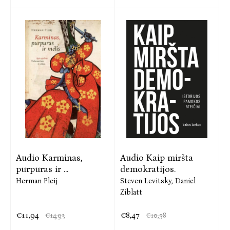
Audio Karminas,
Audio Kaip miršta
purpuras ir ...
demokratijos.
Herman Pleij
Steven Levitsky,
Daniel
Ziblatt
€11,94
€8,47
€14,93
€10,58