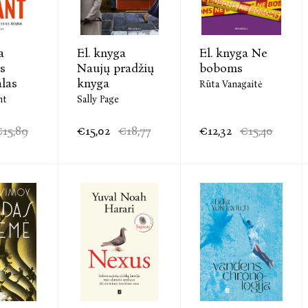
a
El. knyga
El. knyga Ne
s
Naujų pradžių
boboms
alas
knyga
Rūta Vanagaitė
nt
Sally Page
€15,89
€15,02
€18,77
€12,32
€15,40