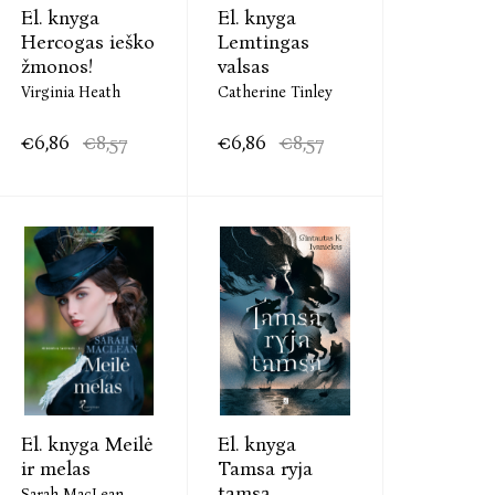
El. knyga
El. knyga
Hercogas ieško
Lemtingas
žmonos!
valsas
Virginia Heath
Catherine Tinley
€6,86
€8,57
€6,86
€8,57
El. knyga Meilė
El. knyga
ir melas
Tamsa ryja
tamsą
Sarah MacLean