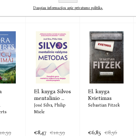
€13,78
€6,66
€8,32
€16,95
€21,18
Daugiau informacijos apie privatumo politiką.
a
El. knyga Silvos
El. knyga
mentalinio ...
Kvietimas
i
José Silva,
Philip
Sebastian Fitzek
erts
Miele
10,59
€8,47
€10,59
€6,85
€8,56