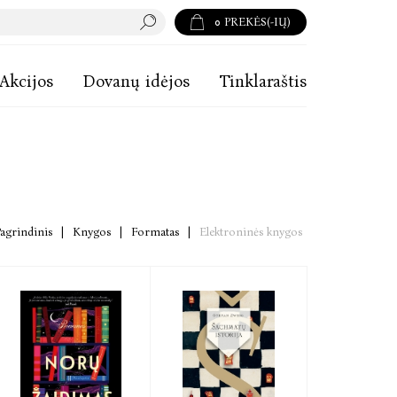
0
PREKĖS(-IŲ)
Akcijos
Dovanų idėjos
Tinklaraštis
agrindinis
|
Knygos
|
Formatas
|
Elektroninės knygos