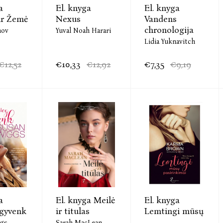
a
El. knyga
El. knyga
ir Žemė
Nexus
Vandens
chronologija
mov
Yuval Noah Harari
Lidia Yuknavitch
€12,52
€10,33
€12,92
€7,35
€9,19
a
El. knyga Meilė
El. knyga
 gyvenk
ir titulas
Lemtingi mūsų
...
ggs
Sarah MacLean