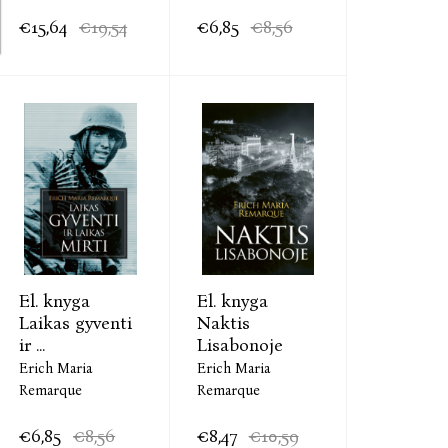
€15,64
€19,54
€6,85
€8,56
El. knyga
El. knyga
Laikas gyventi
Naktis
ir ...
Lisabonoje
Erich Maria
Erich Maria
Remarque
Remarque
€6,85
€8,56
€8,47
€10,59