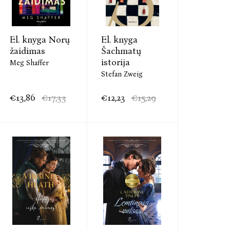
El. knyga Norų
El. knyga
žaidimas
Šachmatų
istorija
Meg Shaffer
Stefan Zweig
€13,86
€17,33
€12,23
€15,29