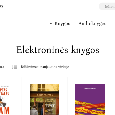
AS
Knygos
Audioknygos
Elektroninės knygos
oma
P