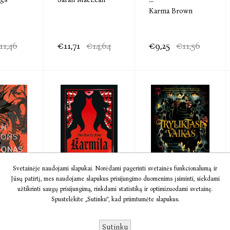
Karma Brown
11,46
€11,71
€14,64
€9,25
€11,56
Svetainėje naudojami slapukai. Norėdami pagerinti svetainės funkcionalumą ir
Jūsų patirtį, mes naudojame slapukus prisijungimo duomenims įsiminti, siekdami
a
El. knyga
El. knyga
užtikrinti saugų prisijungimą, rinkdami statistiką ir optimizuodami svetainę.
nas
Karmila
Tryliktasis
Spustelėkite „Sutinku“, kad priimtumėte slapukus.
vaikas
ons
Sheridan Le Fanu
Erin A. Craig
Sutinku