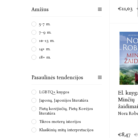
€11,03
Amžius
5–7 m.
7–9 m.
10–13 m.
14+ m.
18+ m.
Pasaulinės tendencijos
El. knyg
LGBTQ+ knygos
Minčių
Japonų, Japonijos literatūra
žaidima
Pietų korėjiečių, Pietų Korėjos
Nora Rob
literatūra
Tikros moterų istorijos
Klasikinių mitų interpretacijos
€8,47
€