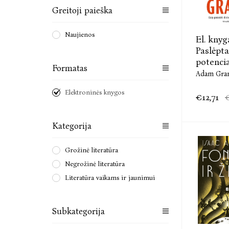
Greitoji paieška
Naujienos
El. knyg
Paslėpta
potenci
Formatas
Adam Gra
Elektroninės knygos
€12,71
Kategorija
Grožinė literatūra
Negrožinė literatūra
Literatūra vaikams ir jaunimui
Subkategorija