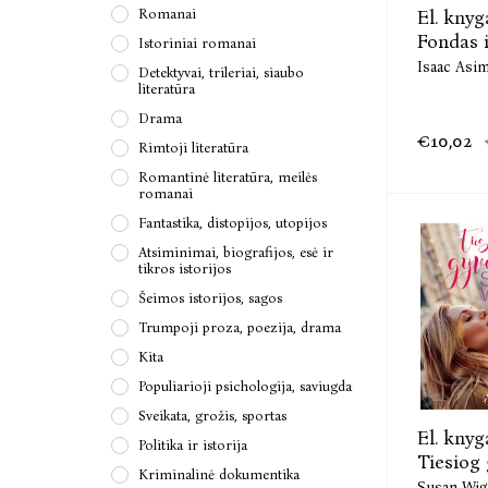
El. knyg
Romanai
Fondas 
Istoriniai romanai
Isaac Asi
Detektyvai, trileriai, siaubo
literatūra
Drama
€10,02
Rimtoji literatūra
Romantinė literatūra, meilės
romanai
Fantastika, distopijos, utopijos
Atsiminimai, biografijos, esė ir
tikros istorijos
Šeimos istorijos, sagos
Trumpoji proza, poezija, drama
Kita
Populiarioji psichologija, saviugda
Sveikata, grožis, sportas
El. knyg
Politika ir istorija
Tiesiog
Kriminalinė dokumentika
Susan Wi