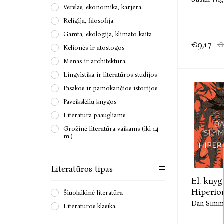
Verslas, ekonomika, karjera
Religija, filosofija
Gamta, ekologija, klimato kaita
€9,17
€
Kelionės ir atostogos
Menas ir architektūra
Lingvistika ir literatūros studijos
Pasakos ir pamokančios istorijos
Paveikslėlių knygos
Literatūra paaugliams
Grožinė literatūra vaikams (iki 14
m.)
Literatūros tipas
El. knyg
Hiperio
Šiuolaikinė literatūra
Dan Simm
Literatūros klasika