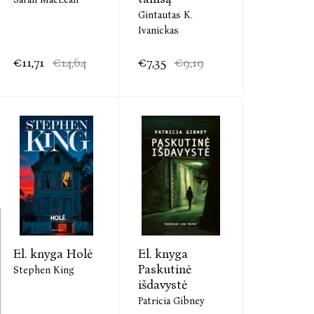
Gintautas K.
Ivanickas
€11,71
€14,64
€7,35
€9,19
El. knyga Holė
El. knyga
Paskutinė
Stephen King
išdavystė
Patricia Gibney