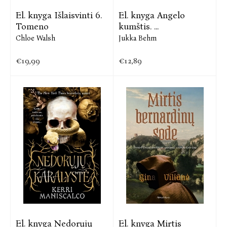
El. knyga Išlaisvinti 6.
El. knyga Angelo
Tomeno
kumštis. ...
Chloe Walsh
Jukka Behm
€19,99
€12,89
El. knyga Nedorųjų
El. knyga Mirtis