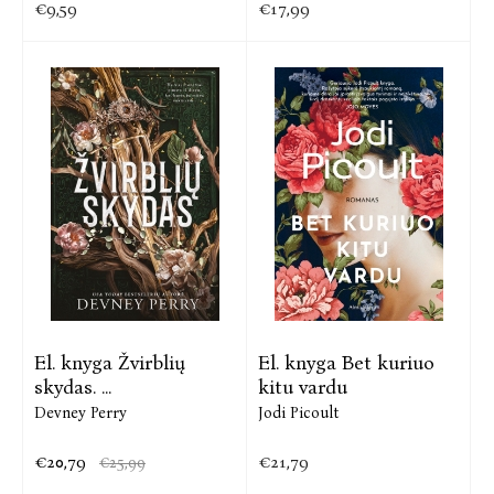
€9,59
€17,99
El. knyga Žvirblių
El. knyga Bet kuriuo
skydas. ...
kitu vardu
Devney Perry
Jodi Picoult
€20,79
€21,79
€25,99