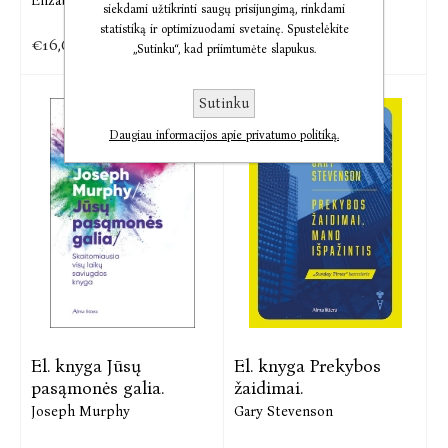
Elizabeth Hart
Gary Chapman
siekdami užtikrinti saugų prisijungimą, rinkdami
statistiką ir optimizuodami svetainę. Spustelėkite
€16,69
€11,79
„Sutinku“, kad priimtumėte slapukus.
Sutinku
Daugiau informacijos apie privatumo politiką.
El. knyga Jūsų
El. knyga Prekybos
pasąmonės galia.
žaidimai.
Joseph Murphy
Gary Stevenson