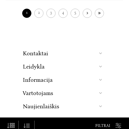
1
2
3
4
5
Kontaktai
Leidykla
Informacija
Vartotojams
Naujienlaiškis
© Baltos lankos, 2026. Visos teisės saugomos.
FILTRAI