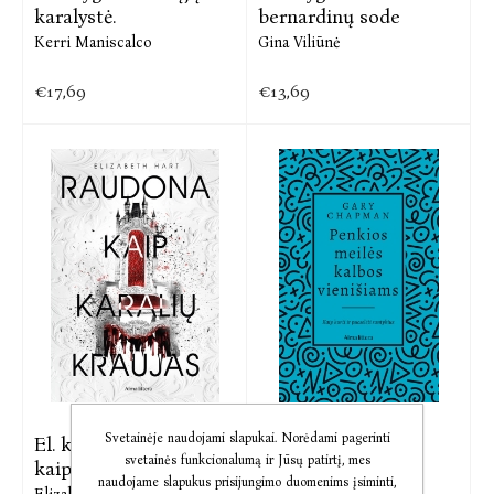
karalystė.
bernardinų sode
Kerri Maniscalco
Gina Viliūnė
€17,69
€13,69
Svetainėje naudojami slapukai. Norėdami pagerinti
El. knyga Raudona
El. knyga Penkios
svetainės funkcionalumą ir Jūsų patirtį, mes
kaip karalių
meilės kalbos
naudojame slapukus prisijungimo duomenims įsiminti,