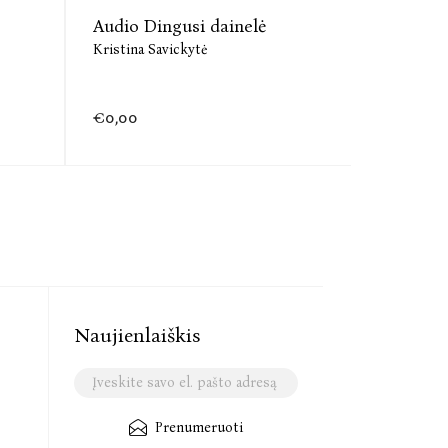
Audio Dingusi dainelė
Audio Di
Kristina Savickytė
Kristina S
€0,00
€0,00
Naujienlaiškis
Prenumeruoti