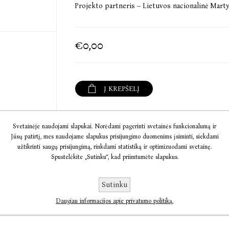
Projekto partneris – Lietuvos nacionalinė Mar
€0,00
Į KREPŠELĮ
Informacija
Svetainėje naudojami slapukai. Norėdami pagerinti svetainės funkcionalumą ir
Jūsų patirtį, mes naudojame slapukus prisijungimo duomenims įsiminti, siekdami
Komentarai
užtikrinti saugų prisijungimą, rinkdami statistiką ir optimizuodami svetainę.
Spustelėkite „Sutinku“, kad priimtumėte slapukus.
Susisiekite
Sutinku
Daugiau informacijos apie privatumo politiką.