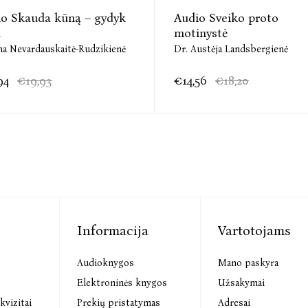
o Skauda kūną – gydyk
Audio Sveiko proto
ą
motinystė
na Nevardauskaitė-Rudzikienė
Dr. Austėja Landsbergienė
94
€19,93
€14,56
€18,20
Informacija
Vartotojams
Audioknygos
Mano paskyra
s
Elektroninės knygos
Užsakymai
kvizitai
Prekių pristatymas
Adresai