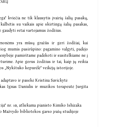
TARŲ
ga“ kviečia ne tik klausytis įvairių šalių pasakų,
kalbėtis su vaikais apie skirtingų šalių pasakas,
e gaudyti retai vartojamus žodžius.
monėms yra mūsų gražūs ir geri žodžiai, kai
siog mumis pasirūpino: pagamino valgyti, padėjo
ienybėje pamirštame padėkoti ir susitelkiame ne į
turime. Apie gerus žodžius ir tai, kaip jų reikia
os „Nykštuko kepurėlė“ veikėjų istorijoje.
 adaptavo ir pasekė Kristina Savickytė
kas Ignas Daniulis ir muzikos terapeutė Jurgita
ija“ nr. 10, atliekama pianisto Kimiko Ishizaka
no Mažvydo bibliotekos garso įrašų studijoje