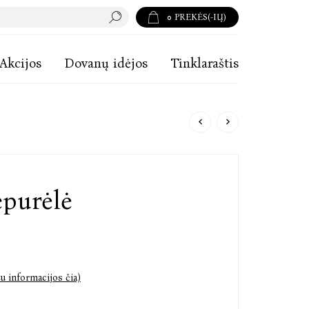
0
PREKĖS(-IŲ)
Akcijos
Dovanų idėjos
Tinklaraštis
purėlė
u informacijos čia)