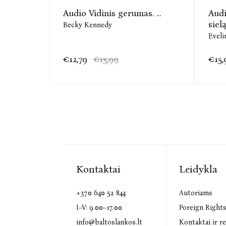
Audio Vidinis gerumas. ...
Audi
siel
Becky Kennedy
Eveli
€12,79
€15,99
€15,
Kontaktai
Leidykla
+370 640 52 844
Autoriams
I–V: 9.00–17.00
Foreign Right
info@baltoslankos.lt
Kontaktai ir re