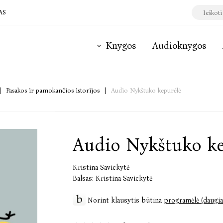
AS
Knygos
Audioknygos
|
Pasakos ir pamokančios istorijos
|
Audio Nykštuko kepurėlė
Audio Nykštuko ke
Kristina Savickytė
Balsas:
Kristina Savickytė
Norint klausytis būtina
programėlė (daugia