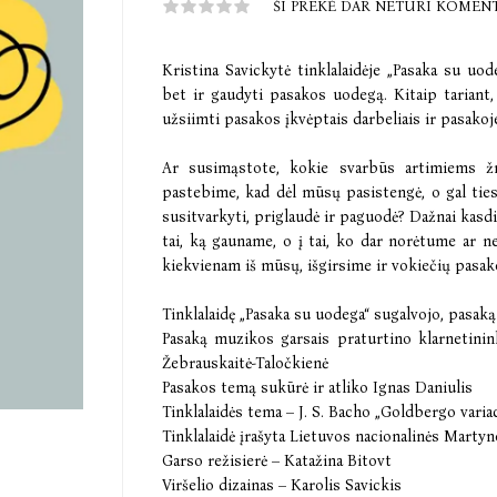
ŠI PREKĖ DAR NETURI KOMEN
Kristina Savickytė tinklalaidėje „Pasaka su uode
bet ir gaudyti pasakos uodegą. Kitaip tariant, 
užsiimti pasakos įkvėptais darbeliais ir pasakoj
Ar susimąstote, kokie svarbūs artimiems ž
pastebime, kad dėl mūsų pasistengė, o gal tie
susitvarkyti, priglaudė ir paguodė? Dažnai kasd
tai, ką gauname, o į tai, ko dar norėtume ar ne
kiekvienam iš mūsų, išgirsime ir vokiečių pasak
Tinklalaidę „Pasaka su uodega“ sugalvojo, pasaką
Pasaką muzikos garsais praturtino klarnetinin
Žebrauskaitė-Taločkienė
Pasakos temą sukūrė ir atliko Ignas Daniulis
Tinklalaidės tema – J. S. Bacho „Goldbergo variac
Tinklalaidė įrašyta Lietuvos nacionalinės Marty
Garso režisierė – Katažina Bitovt
Viršelio dizainas – Karolis Savickis