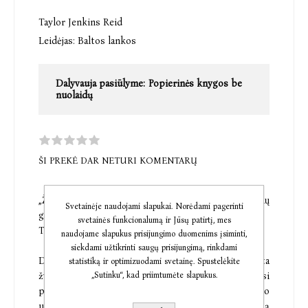
Taylor Jenkins Reid
Leidėjas:
Baltos lankos
Dalyvauja pasiūlyme:
Popierinės knygos be
nuolaidų
ŠI PREKĖ DAR NETURI KOMENTARŲ
„Žvelgti į nakties dangų – tai tapti ilgos žmonių
Svetainėje naudojami slapukai. Norėdami pagerinti
grandinės, stebėjusios tas pačias žvaigždes, dalimi.
svetainės funkcionalumą ir Jūsų patirtį, mes
Tai reiškia stebėti, kaip teka laikas.“
naudojame slapukus prisijungimo duomenims įsiminti,
siekdami užtikrinti saugų prisijungimą, rinkdami
Džoun Gudvin, kiek save prisimena, yra apsėsta
statistiką ir optimizuodami svetainę. Spustelėkite
„Sutinku“, kad priimtumėte slapukus.
žvaigždžių. Tačiau mąsli ir santūri astronomė jaučiasi
patenkinta savo ramiu gyvenimu ir darbu Raiso
universitete dėstant fiziką ir astronomiją. Kol vieną