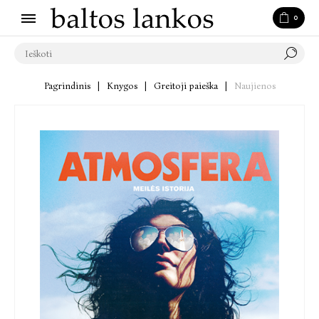
0
Pagrindinis
|
Knygos
|
Greitoji paieška
|
Naujienos