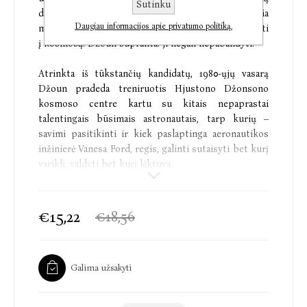
Sutinku
dieną neaptinka skelbimo, kuriame NASA kviečia
Daugiau informacijos apie privatumo politiką.
moteris mokslininkes tapti astronautėmis ir keliauti
į kosmosą. Džoun supranta: ji negali nepabandyti.
Atrinkta iš tūkstančių kandidatų, 1980-ųjų vasarą
Džoun pradeda treniruotis Hjustono Džonsono
kosmoso centre kartu su kitais nepaprastai
talentingais būsimais astronautais, tarp kurių –
savimi pasitikinti ir kiek paslaptinga aeronautikos
inžinierė Vanesa Ford, regis, galinti sutaisyti bet kurį
variklį, valdyti bet kurį lėktuvą.
Naujiesiems astronautams besiruošiant pirmiesiems
skrydžiams ir tampant vis artimesniais draugais,
€15,22
€18,56
Džoun atranda meilę ir aistrą, apie kurią nesvajojo. Ir
ima abejoti viskuo, ką manėsi žinanti šioje visatoje.
Tačiau 1984-ųjų gruodį, vykdant STS-LR9 misiją,
Galima užsakyti
viskas pasikeičia akimirksniu.
„Atmosfera“ – įkvepianti visa keičiančios meilės