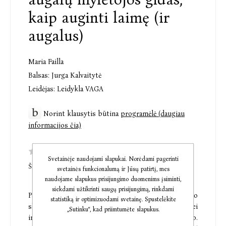
kaip auginti laimę (ir
augalus)
Maria Failla
Balsas:
Jurga Kalvaitytė
Leidėjas:
Leidykla VAGA
Norint klausytis būtina
programėlė (daugiau
informacijos čia)
Svetainėje naudojami slapukai. Norėdami pagerinti
ŠI PREKĖ DAR NETURI KOMENTARŲ
svetainės funkcionalumą ir Jūsų patirtį, mes
naudojame slapukus prisijungimo duomenims įsiminti,
siekdami užtikrinti saugų prisijungimą, rinkdami
Pažinkite augalų galią, kuri padės atitrūkti nuo
statistiką ir optimizuodami svetainę. Spustelėkite
skubraus gyvenimo keliamo streso ir nerimo bei
„Sutinku“, kad priimtumėte slapukus.
imtis savo aplinkoje auginti daugiau džiaugsmo.