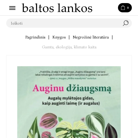
0
Pagrindinis
|
Knygos
|
Negrožinė literatūra
|
Gamta, ekologija, klimato kaita