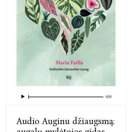
-4:59
Audio Auginu džiaugsmą:
augalų mylėtojos gidas,