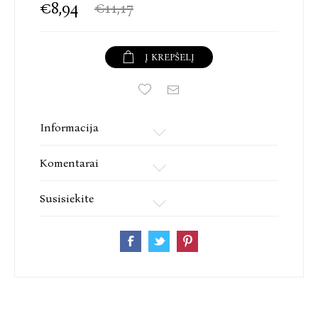
€8,94
€11,17
Į KREPŠELĮ
Informacija
Komentarai
Susisiekite