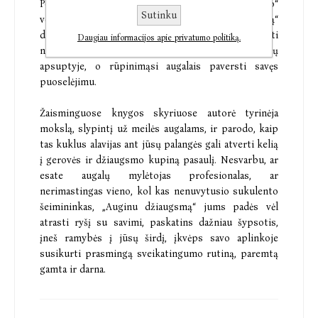
Populiarios JAV tinklalaidės „Bloom and Grow Radio“
Sutinku
vedėja Maria Failla savo knygoje „Auginu džiaugsmą“
dalijasi praktikomis ir patarimais, kaip atsitraukti
Daugiau informacijos apie privatumo politiką.
nuo ekranų, puoselėti vidinę ramybę augalų
apsuptyje, o rūpinimąsi augalais paversti savęs
puoselėjimu.
Žaisminguose knygos skyriuose autorė tyrinėja
mokslą, slypintį už meilės augalams, ir parodo, kaip
tas kuklus alavijas ant jūsų palangės gali atverti kelią
į gerovės ir džiaugsmo kupiną pasaulį. Nesvarbu, ar
esate augalų mylėtojas profesionalas, ar
nerimastingas vieno, kol kas nenuvytusio sukulento
šeimininkas, „Auginu džiaugsmą“ jums padės vėl
atrasti ryšį su savimi, paskatins dažniau šypsotis,
įneš ramybės į jūsų širdį, įkvėps savo aplinkoje
susikurti prasmingą sveikatingumo rutiną, paremtą
gamta ir darna.