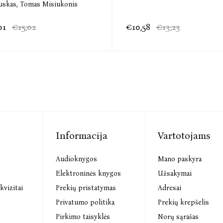
uskas,
Tomas Misiukonis
01
€15,02
€10,58
€13,23
Informacija
Vartotojams
Audioknygos
Mano paskyra
s
Elektroninės knygos
Užsakymai
kvizitai
Prekių pristatymas
Adresai
Privatumo politika
Prekių krepšelis
Pirkimo taisyklės
Norų sąrašas