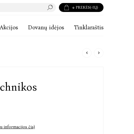
0
PREKĖS(-IŲ)
Akcijos
Dovanų idėjos
Tinklaraštis
chnikos
u informacijos čia)