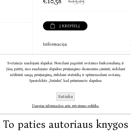
€10,58
€13,23
Į KREPŠELĮ
Informacija
Komentarai
Svetainėje naudojami slapukai. Norėdami pagerinti svetainės funkcionalumą ir
Jūsų patirtį, mes naudojame slapukus prisijungimo duomenims įsiminti, siekdami
Susisiekite
užtikrinti saugų prisijungimą, rinkdami statistiką ir optimizuodami svetainę.
Spustelėkite „Sutinku“, kad priimtumėte slapukus.
Sutinku
Daugiau informacijos apie privatumo politiką.
To paties autoriaus knygos