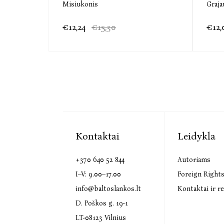
Misiukonis
Graja
€12,24
€15,30
€12,
Kontaktai
Leidykla
+370 640 52 844
Autoriams
I–V: 9.00–17.00
Foreign Right
info@baltoslankos.lt
Kontaktai ir re
D. Poškos g. 19-1
LT-08123 Vilnius