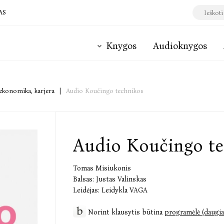
AS
Knygos
Audioknygos
 ekonomika, karjera
|
Audio Koučingo technikos
Audio Koučingo te
Tomas Misiukonis
Balsas:
Justas Valinskas
Leidėjas:
Leidykla VAGA
Norint klausytis būtina
programėlė (daugia