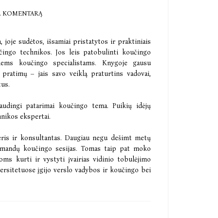
E KOMENTARĄ
 joje sudėtos, išsamiai pristatytos ir praktiniais
učingo technikos. Jos leis patobulinti koučingo
siems koučingo specialistams. Knygoje gausu
 pratimų – jais savo veiklą praturtins vadovai,
tus.
naudingi patarimai koučingo tema. Puikių idėjų
hnikos ekspertai.
ris ir konsultantas. Daugiau negu dešimt metų
komandų koučingo sesijas. Tomas taip pat moko
ms kurti ir vystyti įvairias vidinio tobulėjimo
versitetuose įgijo verslo vadybos ir koučingo bei