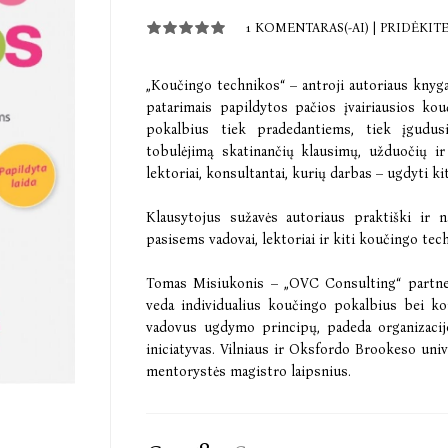
1 KOMENTARAS(-AI)
|
PRIDĖKIT
„Koučingo technikos“ – antroji autoriaus knyga,
patarimais papildytos pačios įvairiausios ko
pokalbius tiek pradedantiems, tiek įgudu
tobulėjimą skatinančių klausimų, užduočių ir
lektoriai, konsultantai, kurių darbas – ugdyti ki
Klausytojus sužavės autoriaus praktiški ir 
pasisems vadovai, lektoriai ir kiti koučingo tec
Tomas Misiukonis – „OVC Consulting“ partne
veda individualius koučingo pokalbius bei 
vadovus ugdymo principų, padeda organizacijo
iniciatyvas. Vilniaus ir Oksfordo Brookeso uni
mentorystės magistro laipsnius.