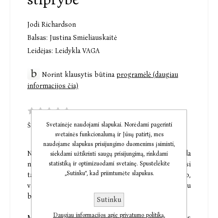
Jodi Richardson
Balsas:
Justina Smieliauskaitė
Leidėjas:
Leidykla VAGA
Norint klausytis būtina
programėlė (daugiau
informacijos čia)
Svetainėje naudojami slapukai. Norėdami pagerinti
ŠI PREKĖ DAR NETURI KOMENTARŲ
svetainės funkcionalumą ir Jūsų patirtį, mes
naudojame slapukus prisijungimo duomenims įsiminti,
Nerimastavimo keliami išbandymai niekada
siekdami užtikrinti saugų prisijungimą, rinkdami
statistiką ir optimizuodami svetainę. Spustelėkite
neužklumpa taip stipriai, kaip tada, kai ruošiamasi
„Sutinku“, kad priimtumėte slapukus.
tapti mama. Nuo pastojimo akimirkos iki nėštumo,
vaikelio gimimo ir jo auginimo mamos susiduria su
begale priežasčių, auginančių nerimą.
Sutinku
Daugiau informacijos apie privatumo politiką.
Motinoms nerimas – tai ne tik nemalonūs