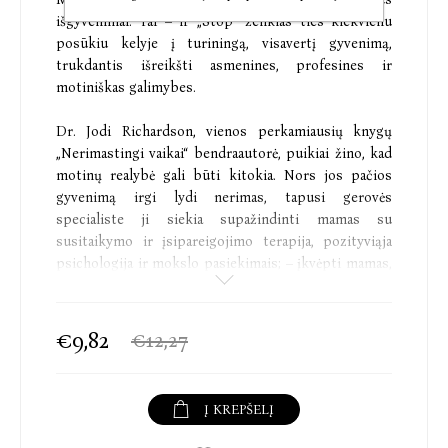
išgyvenimai. Tai – ir „Stop“ ženklas ties kiekvienu
posūkiu kelyje į turiningą, visavertį gyvenimą,
trukdantis išreikšti asmenines, profesines ir
motiniškas galimybes.
Dr. Jodi Richardson, vienos perkamiausių knygų
„Nerimastingi vaikai“ bendraautorė, puikiai žino, kad
motinų realybė gali būti kitokia. Nors jos pačios
gyvenimą irgi lydi nerimas, tapusi gerovės
specialiste ji siekia supažindinti mamas su
susitaikymo ir įsipareigojimo terapija, pozityviąja
psichologija ir mokslo pasiekimais; – įkvėpti mamas,
kad joms pavyktų:
• atpažinti ir perprasti savo nerimastavimą;
€9,82
€12,27
• mokytis naujų įgūdžių ir puoselėti gyvenimo būdo
įpročius, kurie padėtų susidoroti su emociniu krūviu
Į KREPŠELĮ
bei atsikratyti nenaudingų minčių;
• auginti pasitikėjimą savimi ir ryžtą susigrumti su