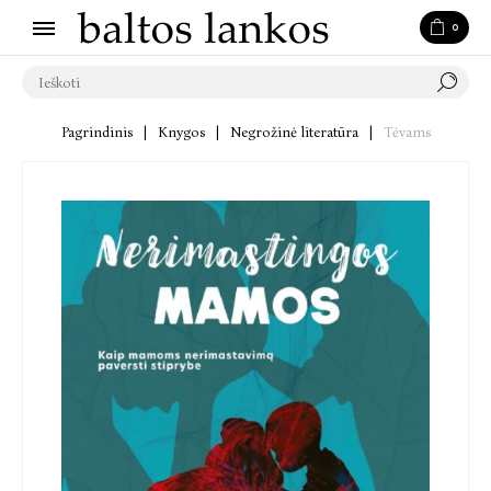
0
Pagrindinis
|
Knygos
|
Negrožinė literatūra
|
Tėvams