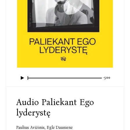
-5:00
Audio Paliekant Ego
lyderystę
Paulius Avižinis
,
Eglė Daunienė