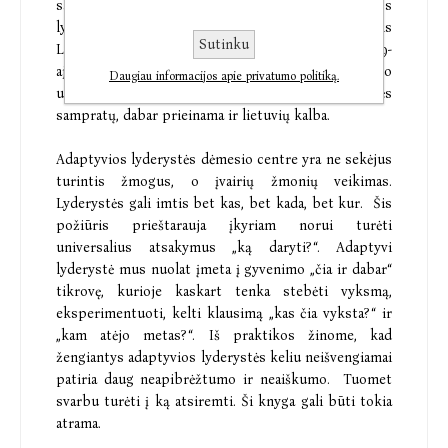
sampratoje, kuri yra šios knygos ašimi. Adaptyvios
lyderystės pradininkai Ronaldas Heifetzas ir Marty’is
Sutinku
Linsky’is šią lyderystės sampratą pradėjo plėtoti 9-
ajame praėjusio amžiaus dešimtmetyje Harvardo
Daugiau informacijos apie privatumo politiką.
universitete. Tai viena naujausių lyderystės
sampratų, dabar prieinama ir lietuvių kalba.
Adaptyvios lyderystės dėmesio centre yra ne sekėjus
turintis žmogus, o įvairių žmonių veikimas.
Lyderystės gali imtis bet kas, bet kada, bet kur. Šis
požiūris prieštarauja įkyriam norui turėti
universalius atsakymus „ką daryti?“. Adaptyvi
lyderystė mus nuolat įmeta į gyvenimo „čia ir dabar“
tikrovę, kurioje kaskart tenka stebėti vyksmą,
eksperimentuoti, kelti klausimą „kas čia vyksta?“ ir
„kam atėjo metas?“. Iš praktikos žinome, kad
žengiantys adaptyvios lyderystės keliu neišvengiamai
patiria daug neapibrėžtumo ir neaiškumo. Tuomet
svarbu turėti į ką atsiremti. Ši knyga gali būti tokia
atrama.