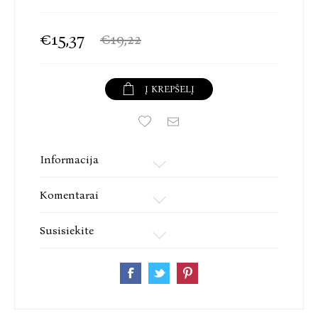
€15,37
€19,22
Į KREPŠELĮ
Informacija
Komentarai
Susisiekite