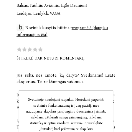
Balsas:
Paulius Avižinis
,
Eglė Daunienė
Leidėjas:
Leidykla VAGA
Norint klausytis būtina
programėlė (daugiau
informacijos čia)
ŠI PREKĖ DAR NETURI KOMENTARŲ
Jus seka, nes žinote, ką daryti? Sveikiname! Esate
ekspertas. Tai reikšmingas vaidmuo.
Jus seka, nes rūpinatės komandos ar organizacijos
Svetainėje naudojami slapukai. Norėdami pagerinti
kryptimi, užtikrinate saugumą ir tvarką? Sveikiname!
svetainės funkcionalumą ir Jūsų patirtį, mes
Esate vadybininkas. Taip pat labai svarbus vaidmuo.
naudojame slapukus prisijungimo duomenims įsiminti,
siekdami užtikrinti saugų prisijungimą, rinkdami
Lyderystė yra priešinga eksperto ar vadovo veikimui.
statistiką ir optimizuodami svetainę. Spustelėkite
Tokio požiūrio laikomasi adaptyvios lyderystės
„Sutinku“, kad priimtumėte slapukus.