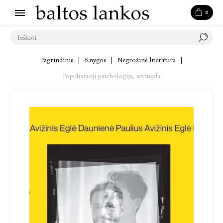
0
Pagrindinis
|
Knygos
|
Negrožinė literatūra
|
Populiarioji psichologija, saviugda