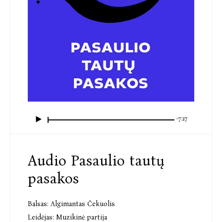
-7:27
Audio Pasaulio tautų
pasakos
Balsas:
Algimantas Čekuolis
Leidėjas:
Muzikinė partija