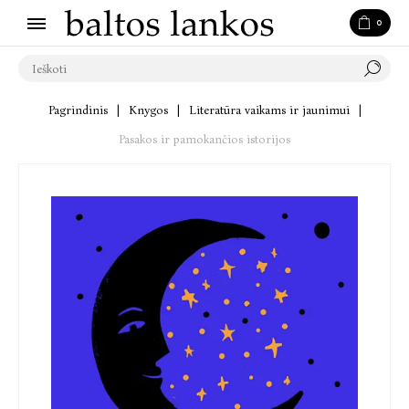
0
Pagrindinis
|
Knygos
|
Literatūra vaikams ir jaunimui
|
Pasakos ir pamokančios istorijos