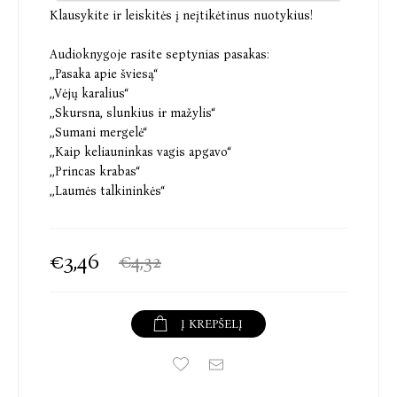
Klausykite ir leiskitės į neįtikėtinus nuotykius!
Audioknygoje rasite septynias pasakas:
,,Pasaka apie šviesą‘‘
,,Vėjų karalius‘‘
,,Skursna, slunkius ir mažylis‘‘
,,Sumani mergelė‘‘
,,Kaip keliauninkas vagis apgavo‘‘
,,Princas krabas‘‘
,,Laumės talkininkės‘‘
€3,46
€4,32
Į KREPŠELĮ