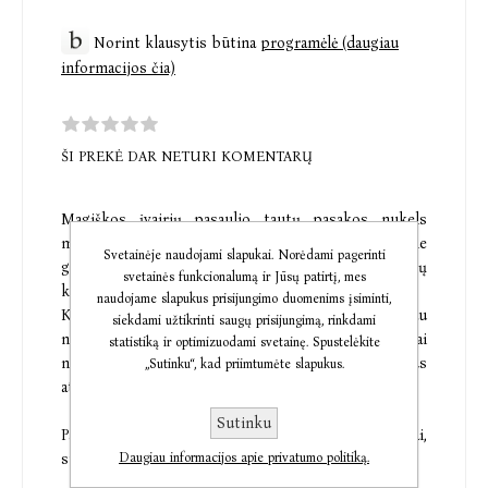
Norint klausytis būtina
programėlė (daugiau
informacijos čia)
ŠI PREKĖ DAR NETURI KOMENTARŲ
Magiškos įvairių pasaulio tautų pasakos nukels
mažąsias ir mažuosius į stebuklingą pasaulį, kuriame
Svetainėje naudojami slapukai. Norėdami pagerinti
gyvena šviesos deivė, pagalbininkės fėjos, vėjų
svetainės funkcionalumą ir Jūsų patirtį, mes
karalius ir princas, burtais paverstas krabu.
naudojame slapukus prisijungimo duomenims įsiminti,
Klausydami pasakų vaikai sužinos, kodėl geriau
siekdami užtikrinti saugų prisijungimą, rinkdami
nesigviešti svetimų dalykų, kodėl net didžiausi turtai
statistiką ir optimizuodami svetainę. Spustelėkite
negelbsti nuo kvailumo, o už gerus darbus
„Sutinku“, kad priimtumėte slapukus.
atlyginama gerumu.
Sutinku
Pasakas papildo linksmi muzikos ir garsų intarpai,
Daugiau informacijos apie privatumo politiką.
suteikiantys dar daugiau žaismingumo ir gyvumo.