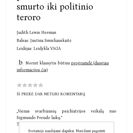
smurto iki politinio
teroro
Judith Lewis Herman
Balsas:
Justina Smieliauskaitė
Leidėjas:
Leidykla VAGA
Norint klausytis būtina
programėlė (daugiau
informacijos čia)
ŠI PREKĖ DAR NETURI KOMENTARŲ
„Vienas svarbiausių psichiatrijos veikalų nuo
Sigmundo Freudo laikų.“
The New York Times Book Review
Svetainėje naudojami slapukai. Norėdami pagerinti