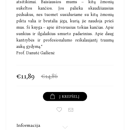
atsitikimai. Baisiausios mums – kitų žmonių
sukeltos kančios. Jos palieka skaudžiausius
pėdsakus, nes tuomet susiduriame su kitų žmonių
pikta valia ir brutalia jėga, kurią jie naudoja prieš
mus. Ši knyga – apie ištvėrusius tokias kančias. Apie
sunkius ir ilgalaikius smurto padarinius. Apie daug
kantrybės ir profesionalumo reikalaujantį traumų
aukų gydymą.“
Prof. Danutė Gailienė
€11,89
€14,86
Į KREPŠELĮ
Informacija