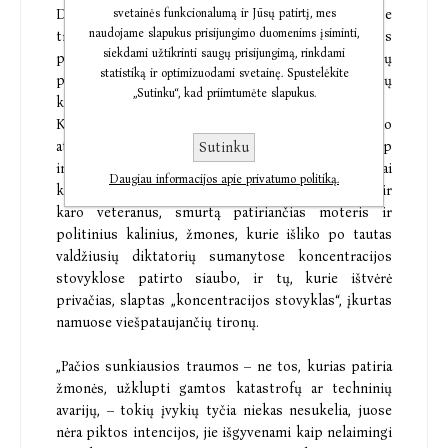
Dr. Judith Lewis Herman – viena žymiausių pasaulyje
svetainės funkcionalumą ir Jūsų patirtį, mes
naudojame slapukus prisijungimo duomenims įsiminti,
traumų tyrėjų, Harvardo universiteto psichiatrijos
siekdami užtikrinti saugų prisijungimą, rinkdami
profesorė ir Kembridžo ligoninės smurto aukų
statistiką ir optimizuodami svetainę. Spustelėkite
programos vadovė, daugelį apdovanojimų pelniusių
„Sutinku“, kad priimtumėte slapukus.
knygų autorė.
Knygoje „Trauma ir išgijimas“ analizuojamas ryšio
atkūrimas tarp viešojo ir asmeninio pasaulio, tarp
Sutinku
individo ir bendruomenės, tarp vyrų ir moterų. Tai
Daugiau informacijos apie privatumo politiką.
knyga apie bendrumą, kuris sieja prievartos aukas ir
karo veteranus, smurtą patiriančias moteris ir
politinius kalinius, žmones, kurie išliko po tautas
valdžiusių diktatorių sumanytose koncentracijos
stovyklose patirto siaubo, ir tų, kurie ištvėrė
privačias, slaptas „koncentracijos stovyklas“, įkurtas
namuose viešpataujančių tironų.
„Pačios sunkiausios traumos – ne tos, kurias patiria
žmonės, užklupti gamtos katastrofų ar techninių
avarijų, – tokių įvykių tyčia niekas nesukelia, juose
nėra piktos intencijos, jie išgyvenami kaip nelaimingi