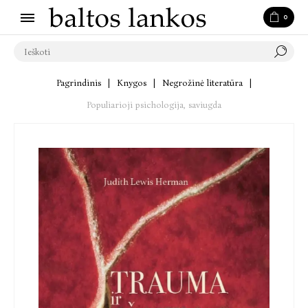
0
Pagrindinis
|
Knygos
|
Negrožinė literatūra
|
Populiarioji psichologija, saviugda