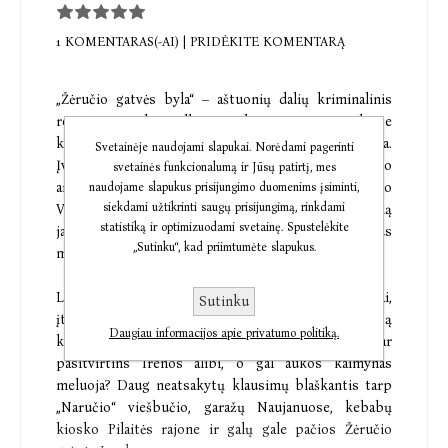
1 KOMENTARAS(-AI)
|
PRIDĖKITE KOMENTARĄ
„Žėručio gatvės byla“ – aštuonių dalių kriminalinis
romanas-muzikos albumas, kuriame, tarsi tikroje
knygoje, daina iš dainos narpliojama detektyvinė byla.
Svetainėje naudojami slapukai. Norėdami pagerinti
Įvilktas į hiphopo muzikos ritmus ir džiazo
svetainės funkcionalumą ir Jūsų patirtį, mes
aranžuotes kūrinys pasakoja vientisą legendinio
naudojame slapukus prisijungimo duomenims įsiminti,
siekdami užtikrinti saugų prisijungimą, rinkdami
Vilniaus policijos komisaro istoriją, prasidedančią
statistiką ir optimizuodami svetainę. Spustelėkite
jaunos moters žmogžudyste vienoje iš ramių Vilniaus
„Sutinku“, kad priimtumėte slapukus.
miesto mikrorajono Lazdynų gatvių.
Liudininkų apklausos, korumpuoti pareigūnai,
Sutinku
įtampa, susišaudymai ir kovos scenos. Ar ir šį kartą
Daugiau informacijos apie privatumo politiką.
komisarui pavyks ištraukti ylą iš maišo, ar
pasitvirtins Irenos alibi, o gal aukos kaimynas
meluoja? Daug neatsakytų klausimų blaškantis tarp
„Naručio“ viešbučio, garažų Naujanuose, kebabų
kiosko Pilaitės rajone ir galų gale pačios Žėručio