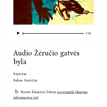
-3:44
Audio Žėručio gatvės
byla
Kastetas
Balsas:
Kastetas
Norint klausytis būtina
programėlė (daugiau
informacijos čia)