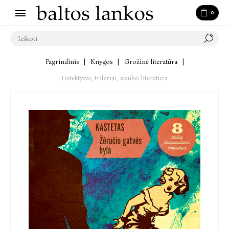
0
Pagrindinis
|
Knygos
|
Grožinė literatūra
|
Detektyvai, trileriai, siaubo literatūra