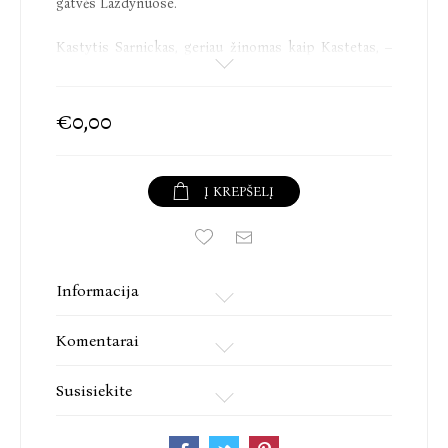
gatvės Lazdynuose.
Kastytis Sarnickas, geriau žinomas kaip Kastetas, –
grupės „G&G sindikatas“ narys, tekstų autorius, 2018
metais išleidęs didelio atgarsio sulaukusį debiutinį
romaną „Turnė“. „Žėručio gatvės byla“ – antrasis
€0,00
solinis albumas, išleistas 2020-ųjų pabaigoje. Šį
albumą Kastetas įrašė kartu su pianistu Giedriumi
Naku ir gitaristu Justinu Žyliu. Repo detektyvas
Į KREPŠELĮ
„Žėručio gatvės byla“ – savitas bandymas sujungti
literatūrą ir muziką.
Įspėjimas: kūrinyje yra nenorminės leksikos.
Informacija
Kastetas: balsas, tekstai, muzika
Komentarai
Giedrius Nakas: klavišiniai, aranžuotės
Justinas Žilys: gitara, aranžuotės
Susisiekite
Tomas Verbaitis: garso korekcija
Zigmas Butautis: albumo dizainas