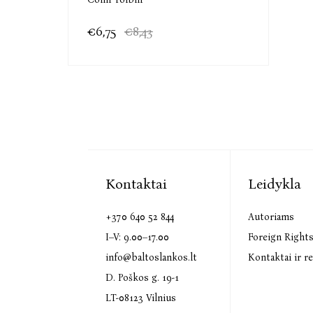
€6,75
€8,43
Kontaktai
Leidykla
+370 640 52 844
Autoriams
I–V: 9.00–17.00
Foreign Right
info@baltoslankos.lt
Kontaktai ir re
D. Poškos g. 19-1
LT-08123 Vilnius