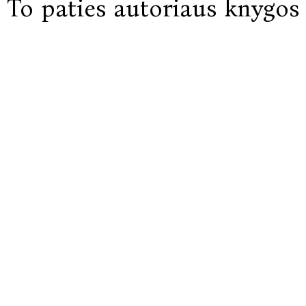
To paties autoriaus knygos
„Meistras“ (The Master), apdovanotas Los Ange
apdovanotas Costa Book premija; „Marijos t
Webster“, taip pat du apsakymų rinkinius i
Kolumbijos universiteto Irene and Sidney B. 
Menų taryba jį paskelbė 2022—2024 m. airių 
knygos tris kartus buvo įtrauktos į Bookeri
Niujorke.