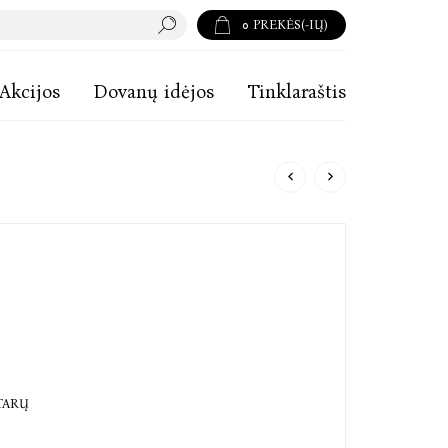
0
PREKĖS(-IŲ)
Akcijos
Dovanų idėjos
Tinklaraštis
TARŲ