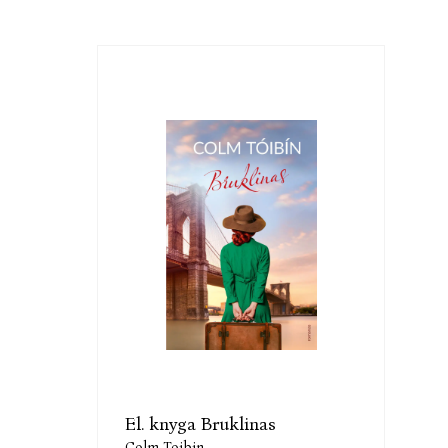
El. knyga Bruklinas
Colm Toibin