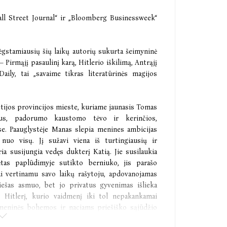
all Street Journal“ ir „Bloomberg Businessweek“
mėgstamiausių šių laikų autorių sukurta šeimyninė
Pirmąjį pasaulinį karą, Hitlerio iškilimą, Antrąjį
aily, tai „savaime tikras literatūrinės magijos
tijos provincijos mieste, kuriame jaunasis Tomas
us, padorumo kaustomo tėvo ir kerinčios,
e. Paauglystėje Manas slepia menines ambicijas
uo visų. Jį sužavi viena iš turtingiausių ir
a susijungia vedęs dukterį Katią. Jie susilaukia
rėtas paplūdimyje sutikto berniuko, jis parašo
ai vertinamu savo laikų rašytoju, apdovanojamas
iešas asmuo, bet jo privatus gyvenimas išlieka
s Hitlerį, kurio vaidmenį iki tol nepakankamai
s meninės bohemos ir naciams priešiško sąjūdžio
etijos į Šveicariją, paskui Prancūziją ir galiausiai