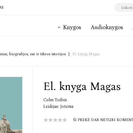
AS
Knygos
Audioknygos
mai, biografijos, esė ir tikros istorijos
|
El. knyga Magas
El. knyga Magas
Colm Toibin
Leidėjas:
Jotema
ŠI PREKĖ DAR NETURI KOMEN