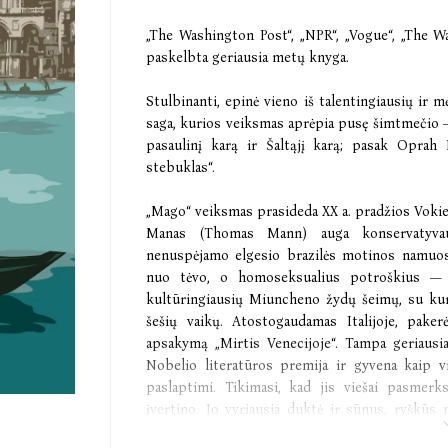
„The Washington Post“, „NPR“, „Vogue“, „The W
paskelbta geriausia metų knyga.
Stulbinanti, epinė vieno iš talentingiausių ir 
saga, kurios veiksmas aprėpia pusę šimtmečio — 
pasaulinį karą ir Šaltąjį karą; pasak Oprah D
stebuklas“.
„Mago“ veiksmas prasideda XX a. pradžios Vokie
Manas (Thomas Mann) auga konservatyva
nenuspėjamo elgesio brazilės motinos namuos
nuo tėvo, o homoseksualius potroškius — n
kultūringiausių Miuncheno žydų šeimų, su kuri
šešių vaikų. Atostogaudamas Italijoje, pake
apsakymą „Mirtis Venecijoje“. Tampa geriausi
Nobelio literatūros premija ir gyvena kaip v
paslaptimi. Tikimasi, kad jis viešai pasmerk
įvertino. Jo vyriausia duktė ir sūnus, ryškū
atstovai, dalijasi meilužiais. Jis pabėga iš Voki