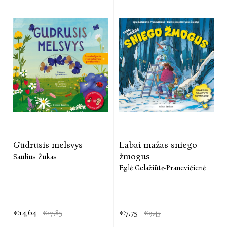
Gudrusis melsvys
Labai mažas sniego
žmogus
Saulius Žukas
Eglė Gelažiūtė-Pranevičienė
€14,64
€7,75
€17,85
€9,45