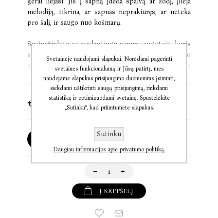
gerai liejasi. Jis į sapną įdeda spalvą ar žodį, įlieja
melodiją, tikrina, ar sapnas neprakiuręs, ar neteka
pro šalį, ir saugo nuo košmarų.
Susipažinkite su paslaptingu sapnų saugotoju, kuris
stengiasi, kad kiekvieno vaiko miegas būtų ramus, o
Svetainėje naudojami slapukai. Norėdami pagerinti
sapnai – įdomūs, spalvingi ir melodingi. Tiesa, kartais
svetainės funkcionalumą ir Jūsų patirtį, mes
šis paršelis iškrečia vieną kitą išdaigą.
naudojame slapukus prisijungimo duomenims įsiminti,
siekdami užtikrinti saugų prisijungimą, rinkdami
statistiką ir optimizuodami svetainę. Spustelėkite
€7,46
€9,10
„Sutinku“, kad priimtumėte slapukus.
Eglė Gelažiūtė-Pranevičienė yra leidyklos „Baltos
lankos“ skelbto literatūrinio konkurso III vietos
laimėtoja. „Pagalvinis paršiukas“ – pirmoji autorės
Sutinku
Galima užsakyti
knyga vaikams. E. Gelažiūtė-Pranevičienė aktyviai
Daugiau informacijos apie privatumo politiką.
kuria muziką suaugusiesiems ir vaikams, yra išleidusi
keturis solinius albumus, koncertuoja. Baigusi
filologijos ir muzikologijos studijas, šiuo metu
studijuoja etnologijos krypties doktorantūroje ir
Į KREPŠELĮ
tyrinėja lietuvių muzikinį folklorą.
Philomena Marmion – iliustratorė, gimusi ir užaugusi