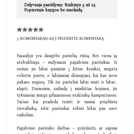
Dalyvauja pasiūlyme:
Rinkinys 3 už 25
Popierinės knygos be nuolaidų
3 KOMENTARAS(-AI)
|
PRIDĖKITE KOMENTARĄ
Pasaulyje yra daugybė paršelių rūšių. Bet viena jų
stebuklinga – mėlynasis pagalvinis paršiukas. Iš
esmės jis labai panašus į kitus: kriuksi, mėgsta
voliotis purve, o labiausiai džiaugiasi, kai kas nors
pakaso nugarą. Tik šie paršeliai labai maži ir labai...
slapti. Dienomis, sulindę į minkštas kojines, jie
tykiausiai miega giliausiuose stalčiukų kampučiuose.
Tačiau kai pradeda temti ir namai priplūsta
žiovuliukų, šitie paršiukai tekini lekia pas savo
vaikelius.
Pagalvinio paršiuko darbas – prižiūrėti, ar sapnai