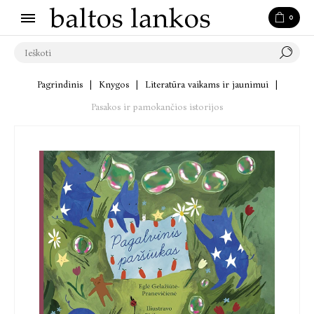
0
Pagrindinis
|
Knygos
|
Literatūra vaikams ir jaunimui
|
Pasakos ir pamokančios istorijos